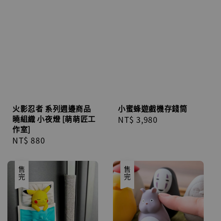
火影忍者 系列週邊商品
小蜜蜂遊戲機存錢筒
曉組織 小夜燈 [萌萌匠工
Regular
NT$ 3,980
作室]
price
Regular
NT$ 880
price
售完
售完