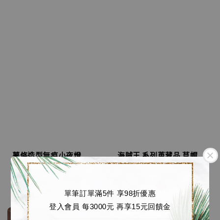
薯條造型無痕小夜燈
海賊王 系列蒐藏品 草帽
Regular
NT$ 290
通緝令郵票展示磚 [星空
工作室]
price
Regular
NT$ 1,580
單筆訂單滿5件 享98折優惠
price
登入會員 每3000元 再享15元回饋金
售完
售完