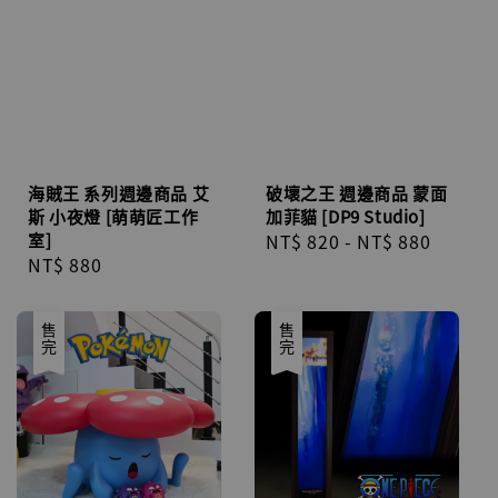
海賊王 系列週邊商品 艾
破壞之王 週邊商品 蒙面
斯 小夜燈 [萌萌匠工作
加菲貓 [DP9 Studio]
室]
Regular
NT$ 820
-
NT$ 880
Regular
NT$ 880
price
price
售完
售完