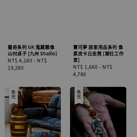
獵奇系列 GK 蒐藏雕像
寶可夢 居家用品系列 像
山村貞子 [九州 Studio]
素皮卡丘坐凳 [潮社工作
Regular
NT$ 4,180
-
NT$
室]
Regular
NT$ 1,680
-
NT$
price
19,280
price
4,780
售完
售完