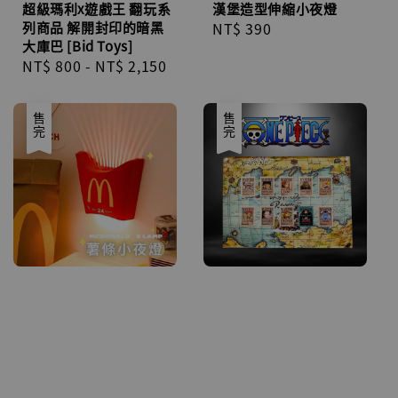
超級瑪利x遊戲王 翻玩系
漢堡造型伸縮小夜燈
列商品 解開封印的暗黑
Regular
NT$ 390
大庫巴 [Bid Toys]
price
Regular
NT$ 800
-
NT$ 2,150
price
售完
售完