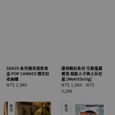
SENZII 系列潮流居家商
廢核戰記系列 可動蒐藏
品 POP CANNED 煙灰缸
模型 超能小子與士兵狂
收納罐
鼠 [WeArtDoing]
Regular
NT$ 1,580
Regular
NT$ 1,500
-
NT$
price
price
3,280
售完
售完