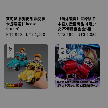
寶可夢 系列商品 晨勃皮
【海外現貨】宮崎駿 日
卡丘磁鐵 [Cheese
本官方授權商品 神隱少
Studio]
女 不倒翁盲盒 全6種
Regular
NT$ 900
-
NT$ 1,500
Regular
NT$ 680
-
NT$ 2,080
price
price
售完
售完