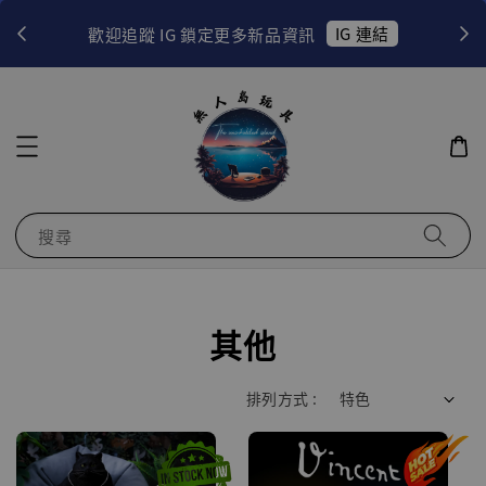
！
IG 連結
歡迎追蹤 IG 鎖定更多新品資訊
搜尋
其他
排列方式 :