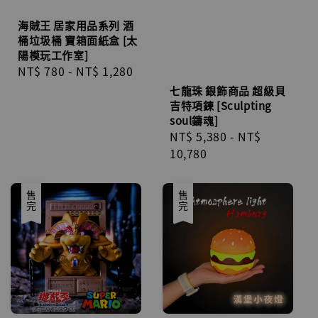
海賊王 居家用品系列 酒
桶垃圾桶 寶箱面紙盒 [太
陽模玩工作室]
Regular
NT$ 780
-
NT$ 1,280
price
七龍珠 銀飾商品 超級貝
吉特項鍊 [Sculpting
soul鑄魂]
Regular
NT$ 5,380
-
NT$
price
10,780
售完
售完