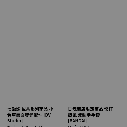
七龍珠 載具系列商品 小
日魂商店限定商品 快打
黃車桌面發光擺件 [DV
旋風 波動拳手套
Studio]
[BANDAI]