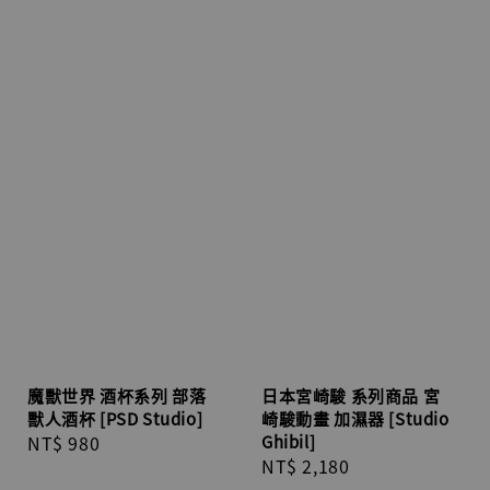
魔獸世界 酒杯系列 部落
日本宮崎駿 系列商品 宮
獸人酒杯 [PSD Studio]
崎駿動畫 加濕器 [Studio
Regular
NT$ 980
Ghibil]
Regular
NT$ 2,180
price