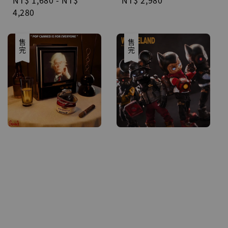
Regular
NT$ 1,680
-
NT$
Regular
NT$ 2,980
price
4,280
price
售完
售完