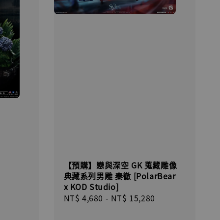
】
UDIO 1/6系列
藏人偶 讓子
鵝城縣長 張麻
01]
【預購】戀與深空 GK 蒐藏雕像
-
+
典藏系列男雕 秦徹 [PolarBear
x KOD Studio]
Regular
NT$ 4,680
-
NT$ 15,280
price
入購物車