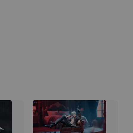
現貨】海賊王
藏雕像 布魯
[7STARS
]
-
+
入購物車
加購優惠【讓子彈飛 鵝城縣長 張麻子 [BK01]】