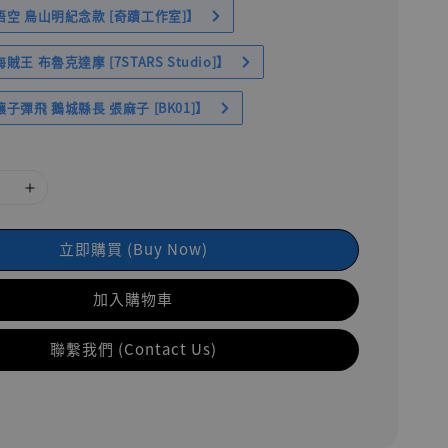
空 鳥山明紀念款 [奇蹟工作室]】
王 布魯克達摩 [7STARS Studio]】
子彈飛 鵝城縣長 張麻子 [BK01]】
立即購買 (Buy Now)
加入購物車
聯繫我們 (Contact Us)