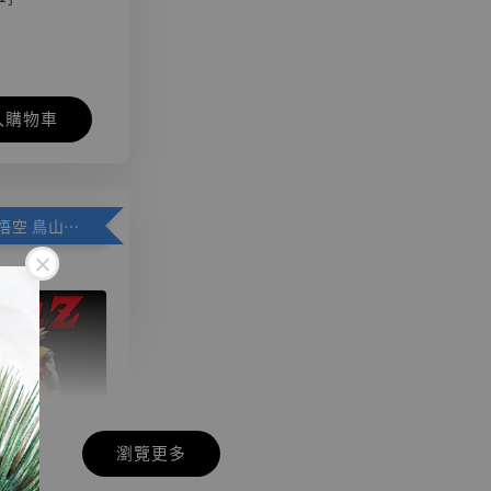
入購物車
加購優惠【悟空 鳥山明紀念款 [奇蹟工作室]】
瀏覽更多