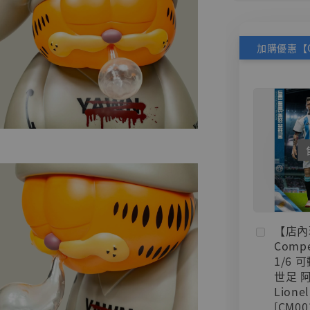
【店內
Compe
1/6 
世足 
Lionel
[CM00