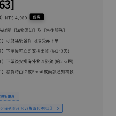
63]
0
Regular
優惠
NT$ 4,980
price
前請先詳閱【購物須知】及【售後服務】
品】可能延後發貨 可接受再下單
貨】下單後可立即安排出貨 (約1~3天)
貨】下單後安排海外物流發貨 (約2~3週)
知】發貨時由IG或Email或簡訊通知補款
98折優惠
petitive Toys 梅西 [CM001]】