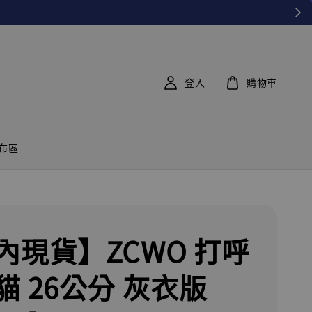
登入
購物車
布區
內現貨】ZCWO 打呼
貓 26公分 灰衣版