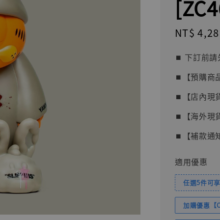
[ZC4
Sale
NT$ 4,28
price
⏹︎ 下訂
⏹︎【預購商
⏹︎【店內現
⏹︎【海外現
⏹︎【補款通
適用優惠
任選5件可享
加購優惠【Com