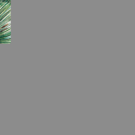
現貨】七龍珠
藏雕像 悟空
紀念款 [奇蹟
]
-
+
入購物車
加購優惠【海賊王 布魯克達摩 [7STARS Studio]】