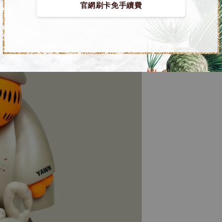
官網刷卡免手續費
【店內
系列蒐
鳥山明
工作室
NT$ 4,280
NT$ 5,580
加