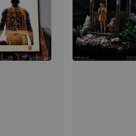
【現貨
BJST
可動蒐
彈飛 
子 [BK
NT$ 4,980
NT$ 5,300
加