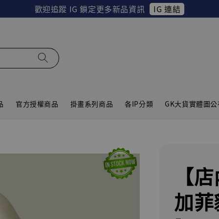
IG 連結
歡迎追蹤 IG 鎖定更多新品資訊
品
官方授權商品
掛畫系列商品
各IP分類
GK大貨實體圖公
【店
加菲