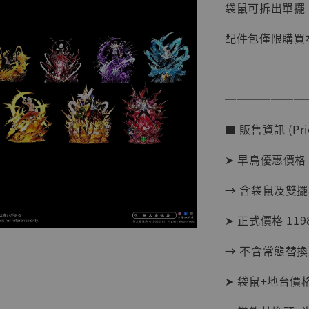
袋鼠可拆出單擺
NT$ 1,870
配件包僅限購買
加
───────
■ 販售資訊 (Pric
➤ 早鳥優惠價格 1
→ 含袋鼠及雙
➤ 正式價格 1198
→ 不含常態替換
➤ 袋鼠+地台價格
【現貨