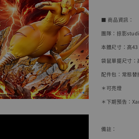
■ 商品資訊：
團隊：掠影studi
本體尺寸：高43 寬
袋鼠單擺尺寸：高2
配件包：常態替
＊可亮燈
＊下期預告：Xanxu
【店內
系列蒐
克達摩 
Studio
備註：
NT$ 1,500