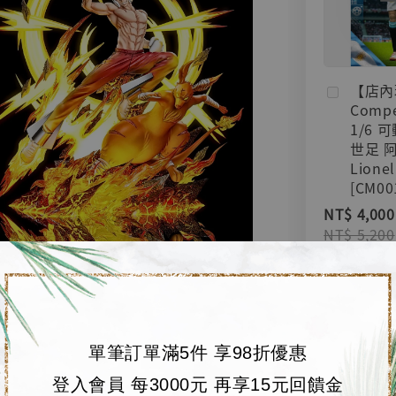
【店內
Compe
1/6 
世足 
Lionel
[CM00
NT$ 4,000
NT$ 5,200
加
單筆訂單滿5件 享98折優惠
登入會員 每3000元 再享15元回饋金