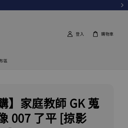
登入
購物車
布區
購】家庭教師 GK 蒐
 007 了平 [掠影