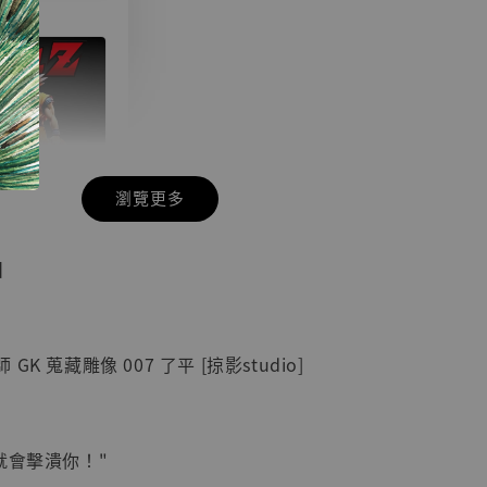
瀏覽更多
現貨】七龍珠
】
藏雕像 悟空
紀念款 [奇蹟
]
K 蒐藏雕像 007 了平 [掠影studio]
-
+
就會擊潰你！"
入購物車