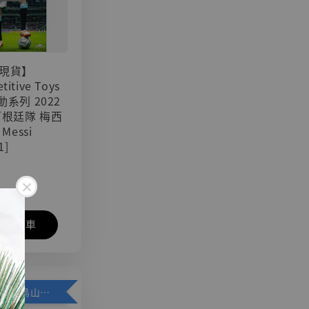
現貨】
titive Toys
可動系列 2022
阿根廷隊 梅西
 Messi
1]
入購物車
加購優惠【悟空 鳥山明紀念款 [奇蹟工作室]】