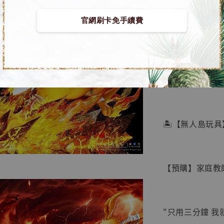
官網刷卡免手續費
【店內
🏝【無人島玩具
系列蒐
鳥山明
工作室
【預購】家庭教師 G
NT$ 4,280
NT$ 5,580
"只用三分鐘 我
加