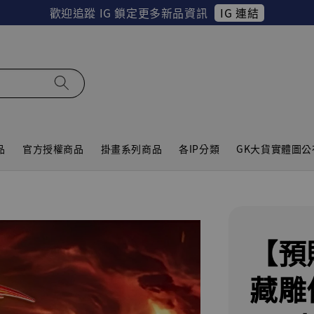
IG 連結
歡迎追蹤 IG 鎖定更多新品資訊
品
官方授權商品
掛畫系列商品
各IP分類
GK大貨實體圖公
【預
藏雕像