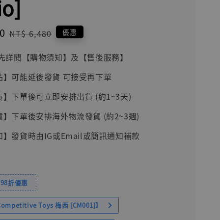
io]
0
Regular
優惠
NT$ 6,480
price
前請先詳閱【購物須知】及【售後服務】
品】可能延後發貨 可接受再下單
貨】下單後可立即安排出貨 (約1~3天)
貨】下單後安排海外物流發貨 (約2~3週)
知】發貨時由IG或Email或簡訊通知補款
98折優惠
petitive Toys 梅西 [CM001]】