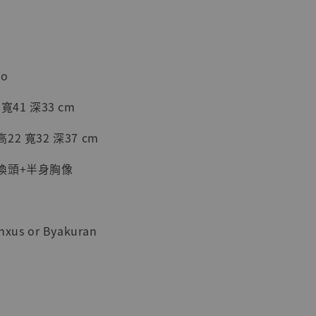
加購優惠【海賊王 布魯克達摩 [7STARS Studio]】
o
41 深33 cm
2 寬32 深37 cm
換頭+半身胸像
s or Byakuran
現貨】海賊王
藏雕像 布魯
[7STARS
]
-
+