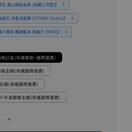
空 鳥山明紀念款 [奇蹟工作室]】
王 布魯克達摩 [7STARS Studio]】
子彈飛 鵝城縣長 張麻子 [BK01]】
格訂金(待補尾款+國際運費)
格全額(待補國際運費)
全額(待補國際運費)
+半身胸像全額(待補國際運費)