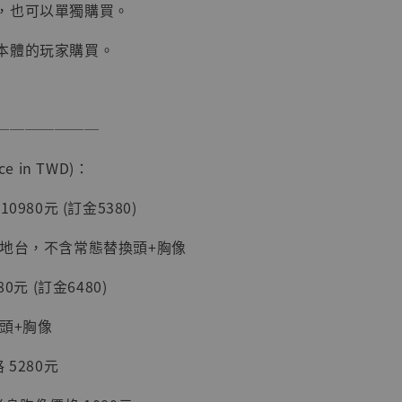
，也可以單獨購買。
本體的玩家購買。
入購物車
───────
加購優惠【讓子彈飛 鵝城縣長 張麻子 [BK01]】
e in TWD)：
0980元 (訂金5380)
擺地台，不含常態替換頭+胸像
0元 (訂金6480)
頭+胸像
 5280元
】