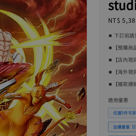
stud
Sale
NT$ 5,38
price
⏹︎ 下訂
⏹︎【預購商
⏹︎【店內現
⏹︎【海外現
⏹︎【補款通
適用優惠
任選5件可享
加購優惠【Com