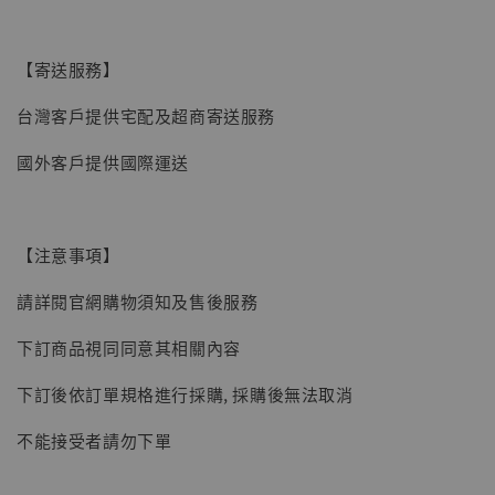
【寄送服務】
台灣客戶提供宅配及超商寄送服務
國外客戶提供國際運送
【注意事項】
請詳閱官網購物須知及售後服務
下訂商品視同同意其相關內容
下訂後依訂單規格進行採購, 採購後無法取消
【現貨】BJSTUDIO 1/6系列可動蒐藏人偶 讓
不能接受者請勿下單
子彈飛 鵝城縣長 張麻子 [BK01]