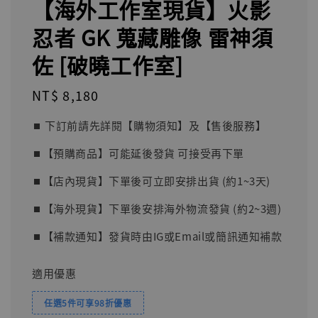
【海外工作室現貨】火影
忍者 GK 蒐藏雕像 雷神須
佐 [破曉工作室]
Regular
NT$ 8,180
price
⏹︎ 下訂前請先詳閱【購物須知】及【售後服務】
⏹︎【預購商品】可能延後發貨 可接受再下單
⏹︎【店內現貨】下單後可立即安排出貨 (約1~3天)
⏹︎【海外現貨】下單後安排海外物流發貨 (約2~3週)
⏹︎【補款通知】發貨時由IG或Email或簡訊通知補款
適用優惠
任選5件可享98折優惠