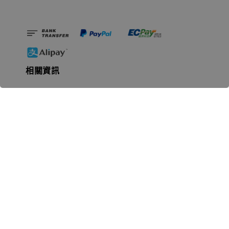
相關資訊
無人島玩具公司資訊
里程碑
聯絡我們
認識GK
GK 預購流程說明
常見問題Q&A
EZWay易利委APP教學
For overseas clients