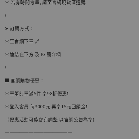
＊ 若有時間考量, 請至官網現貨區選購
⁝
➤ 訂購方式：
＊至官網下單 🔗
＊連結在下方 及 IG 簡介欄
【店內現貨】海賊王 系列蒐藏雕像 布魯克達
摩 [7STARS Studio]
⁝
-
+
NT$ 1,500
NT$ 1,870
■ 官網購物優惠：
＊單筆訂單滿5件 享98折優惠❗️
加入購物車
＊登入會員 每3000元 再享15元回饋金❗️
（優惠活動可能會有調整 以官網公告為準)
加購優惠【讓子彈飛 鵝城縣長 張麻子 [BK01]】
──────────────