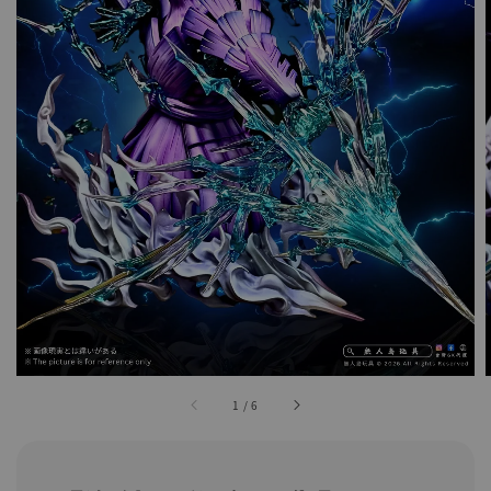
1
/
6