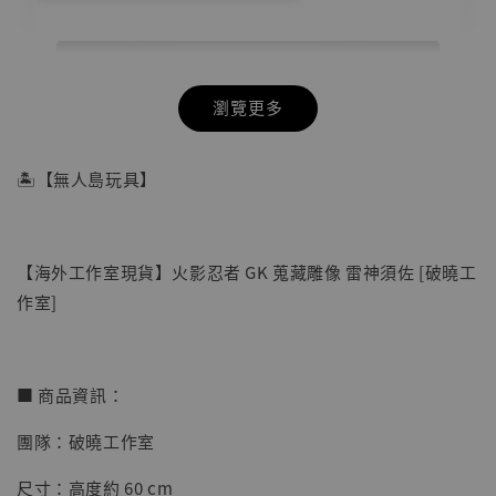
瀏覽更多
🏝【無人島玩具】
【海外工作室現貨】火影忍者 GK 蒐藏雕像 雷神須佐 [破曉工
作室]
■ 商品資訊：
團隊：破曉工作室
【店內現貨】七龍珠 系列蒐藏雕像 悟空 鳥山
明紀念款 [奇蹟工作室]
尺寸：高度約 60 cm