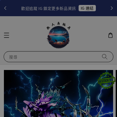
！
IG 連結
歡迎追蹤 IG 鎖定更多新品資訊
搜尋