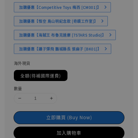
加購優惠【Competitive Toys 梅西 [CM001]】
加購優惠【悟空 鳥山明紀念款 [奇蹟工作室]】
加購優惠【海賊王 布魯克達摩 [7STARS Studio]】
加購優惠【讓子彈飛 鵝城縣長 張麻子 [BK01]】
海外現貨
全額(待補國際運費)
數量
立即購買 (Buy Now)
加入購物車