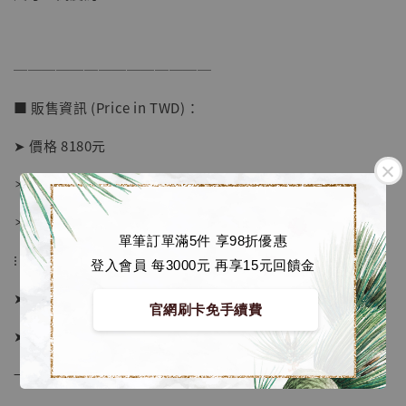
-
+
NT$ 4,280
NT$ 5,580
──────────────
加入購物車
■ 販售資訊 (Price in TWD)：
➤ 價格 8180元
加購優惠【海賊王 布魯克達摩 [7STARS Studio]】
＊ 國際運費另計
＊ 刷卡免手續費
單筆訂單滿5件 享98折優惠
⁝
登入會員 每3000元 再享15元回饋金
➤ 接單截止日：數量售完即止
官網刷卡免手續費
➤ 預計發貨日：下單後約1週
→ 若有提前或延後則以廠商實際發貨時間為準