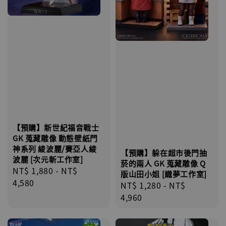
【預購】新世紀福音戰士
GK 蒐藏雕像 動態壁紙門
神系列 綾波麗/賽亞人綾
【預購】躲在超市後門抽
波麗 [次元斬工作室]
菸的兩人 GK 蒐藏雕像 Q
Regular
NT$ 1,880
-
NT$
版山田小姐 [織夢工作室]
price
4,580
Regular
NT$ 1,280
-
NT$
price
4,960