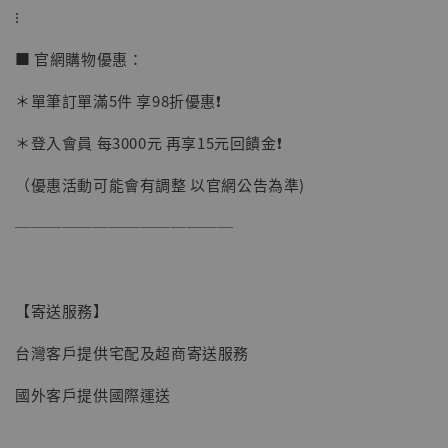
⁝
加入購物車
■ 官網購物優惠：
＊單筆訂單滿5件 享98折優惠❗️
加購優惠【讓子彈飛 鵝城縣長 張麻子 [BK01]】
＊登入會員 每3000元 再享15元回饋金❗️
（優惠活動可能會有調整 以官網公告為準)
──────────────
【寄送服務】
台灣客戶提供宅配及超商寄送服務
國外客戶提供國際運送