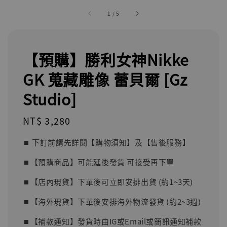
1
/
5
【預購】勝利女神Nikke
GK 蒐藏雕像 蕾貝爾 [Gz
Studio]
Regular
NT$ 3,280
price
⏹︎ 下訂前請先詳閱【購物須知】及【售後服務】
⏹︎【預購商品】可能延後發貨 可接受再下單
⏹︎【店內現貨】下單後可立即安排出貨 (約1~3天)
⏹︎【海外現貨】下單後安排海外物流發貨 (約2~3週)
⏹︎【補款通知】發貨時由IG或Email或簡訊通知補款