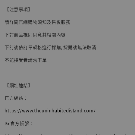
【注意事項】
請詳閱官網購物須知及售後服務
【現貨】BJSTUDIO 1/6系列可動蒐藏人偶 讓
下訂商品視同同意其相關內容
子彈飛 鵝城縣長 張麻子 [BK01]
-
+
NT$ 4,980
下訂後依訂單規格進行採購, 採購後無法取消
NT$ 5,300
不能接受者請勿下單
加入購物車
【網址連結】
官方網站：
https://www.theuninhabitedisland.com/
IG 官方帳號：