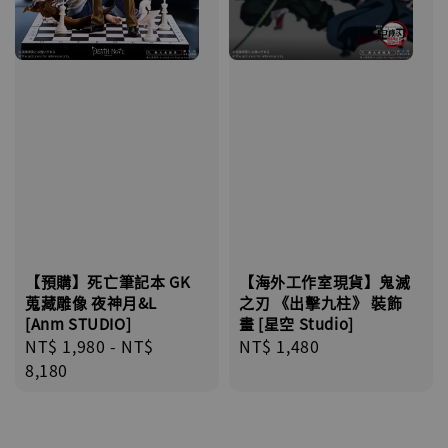
【預購】死亡筆記本 GK
【海外工作室現貨】鬼滅
蒐藏雕像 夜神月&L
之刃 《出擊九柱》 裝飾
[Anm STUDIO]
畫 [星空 Studio]
Regular
NT$ 1,980
-
NT$
Regular
NT$ 1,480
price
8,180
price