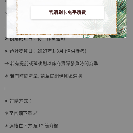
＊ 國際運費另計
官網刷卡免手續費
＊ 刷卡免手續費
⁝
➤ 預購截止日：待工作室通知
➤ 預計發貨日：2027年1-3月 (僅供參考)
→ 若有提前或延後則以廠商實際發貨時間為準
＊ 若有時間考量, 請至官網現貨區選購
⁝
【店內現貨】海賊王 系列蒐藏雕像 布魯克達
➤ 訂購方式：
摩 [7STARS Studio]
-
+
＊至官網下單 🔗
NT$ 1,500
NT$ 1,870
＊連結在下方 及 IG 簡介欄