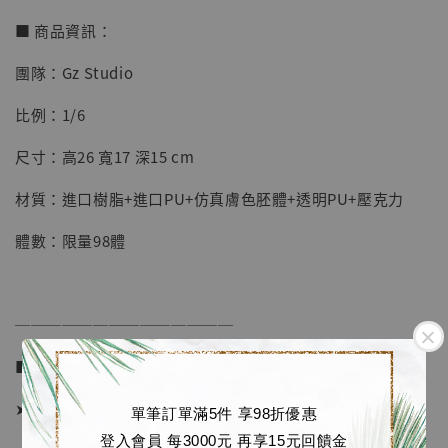
■ 商品資訊：
團隊：Gz Studio
【店內現貨】七龍珠 系列蒐藏雕像 悟空 鳥山
比例：1/6
明紀念款 [奇蹟工作室]
尺寸：高26 寬17 深15 cm
-
+
NT$ 4,280
NT$ 5,580
材質：進口樹脂+進口PU+仿真膚色胚體+透明PU+壓克力
體數：限量98體
加入購物車
──────────────
加購優惠【海賊王 布魯克達摩 [7STARS Studio]】
■ 販售資訊 (Price in TWD)：
➤ 價格 8280元 (訂金3680)
單筆訂單滿5件 享98折優惠
登入會員 每3000元 再享15元回饋金