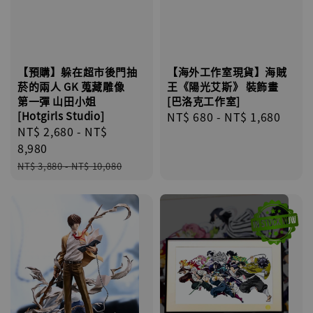
【海外工作室現貨】海賊
【預購】躲在超市後門抽
王《陽光艾斯》 裝飾畫
菸的兩人 GK 蒐藏雕像
[巴洛克工作室]
第一彈 山田小姐
Regular
NT$ 680
-
NT$ 1,680
[Hotgirls Studio]
Sale
NT$ 2,680
-
NT$
price
price
8,980
Regular
NT$ 3,880
-
NT$ 10,080
price