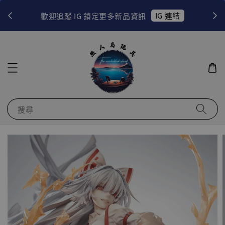
！
IG 連結
歡迎追蹤 IG 鎖定更多新品資訊
搜尋