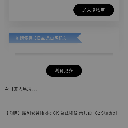
加入購物車
加購優惠【悟空 鳥山明紀念款 [奇蹟工作室]】
瀏覽更多
🏝【無人島玩具】
【預購】勝利女神Nikke GK 蒐藏雕像 蕾貝爾 [Gz Studio]