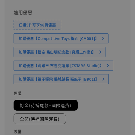
適用優惠
任選5件可享98折優惠
加購優惠【Competitive Toys 梅西 [CM001]】
加購優惠【悟空 鳥山明紀念款 [奇蹟工作室]】
加購優惠【海賊王 布魯克達摩 [7STARS Studio]】
加購優惠【讓子彈飛 鵝城縣長 張麻子 [BK01]】
預購
訂金(待補尾款+國際運費)
全額(待補國際運費)
數量