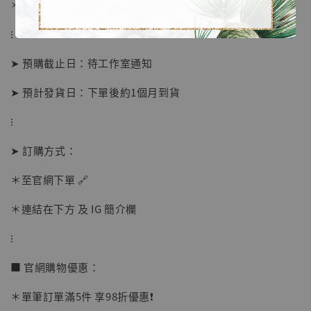
＊ 刷卡免手續費
⁝
➤ 預購截止日：待工作室通知
➤ 預計發貨日：下單後約1個月到貨
⁝
【店內現貨】海賊王 系列蒐藏雕像 布魯克達
摩 [7STARS Studio]
➤ 訂購方式：
-
+
NT$ 1,500
NT$ 1,870
＊至官網下單 🔗
＊連結在下方 及 IG 簡介欄
加入購物車
⁝
■ 官網購物優惠：
加購優惠【讓子彈飛 鵝城縣長 張麻子 [BK01]】
＊單筆訂單滿5件 享98折優惠❗️