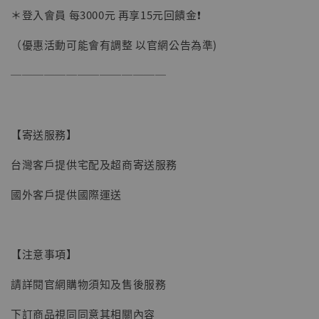
＊登入會員 每3000元 再享15元回饋金❗️
（優惠活動可能會有調整 以官網公告為準)
──────────────
【寄送服務】
台灣客戶提供宅配及超商寄送服務
國外客戶提供國際運送
【注意事項】
【現貨】BJSTUDIO 1/6系列可動蒐藏人偶 讓
請詳閱官網購物須知及售後服務
子彈飛 鵝城縣長 張麻子 [BK01]
下訂商品視同同意其相關內容