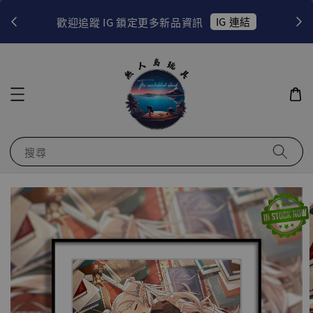
！
IG 連結
歡迎追蹤 IG 鎖定更多新品資訊
搜尋