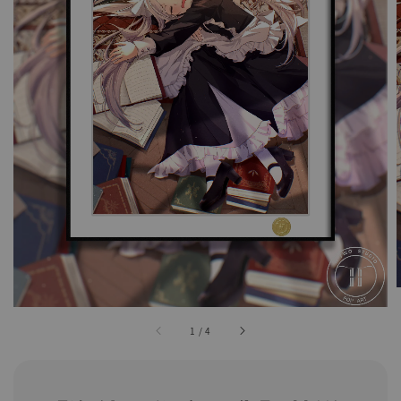
1
/
4