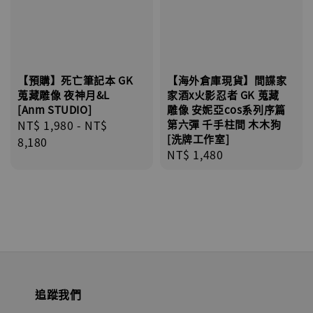
【預購】死亡筆記本 GK
【海外倉庫現貨】間諜家
蒐藏雕像 夜神月&L
家酒x火影忍者 GK 蒐藏
[Anm STUDIO]
雕像 安妮亞cos系列序篇
Regular
NT$ 1,980
-
NT$
第六彈 千手柱間 木木狗
[洗牌工作室]
price
8,180
Regular
NT$ 1,480
price
追蹤我們