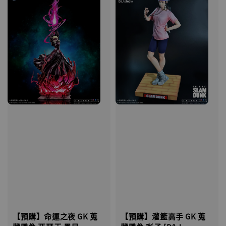
【預購】命運之夜 GK 蒐
【預購】灌籃高手 GK 蒐