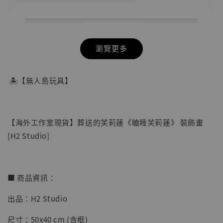
瀏覽更多
🏝【無人島玩具】
【海外工作室現貨】葬送的芙莉蓮《瞌睡芙莉蓮》 裝飾畫
[H2 Studio]
■ 商品資訊：
出品：H2 Studio
【店內現貨】七龍珠 系列蒐藏雕像 悟空 鳥山
明紀念款 [奇蹟工作室]
尺寸：50x40 cm (含框)