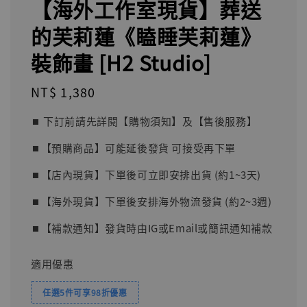
【海外工作室現貨】葬送
的芙莉蓮《瞌睡芙莉蓮》
裝飾畫 [H2 Studio]
Regular
NT$ 1,380
price
⏹︎ 下訂前請先詳閱【購物須知】及【售後服務】
⏹︎【預購商品】可能延後發貨 可接受再下單
⏹︎【店內現貨】下單後可立即安排出貨 (約1~3天)
⏹︎【海外現貨】下單後安排海外物流發貨 (約2~3週)
⏹︎【補款通知】發貨時由IG或Email或簡訊通知補款
適用優惠
任選5件可享98折優惠