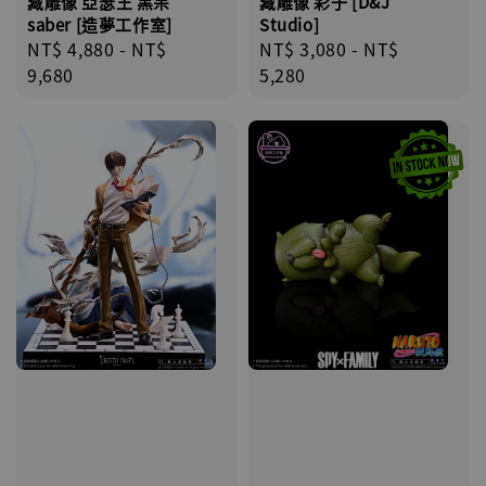
藏雕像 亞瑟王 黑呆
藏雕像 彩子 [D&J
saber [造夢工作室]
Studio]
Regular
NT$ 4,880
-
NT$
Regular
NT$ 3,080
-
NT$
price
9,680
price
5,280