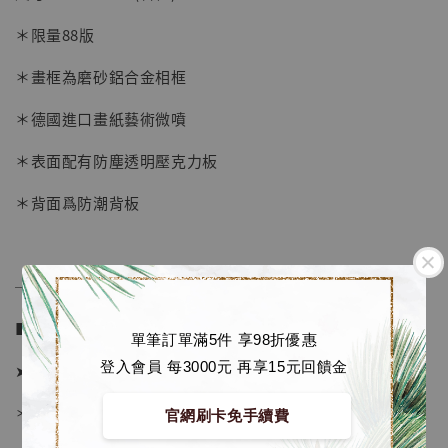
-
+
NT$ 4,280
＊限量88版
NT$ 5,580
＊畫框為磨砂鋁合金相框
加入購物車
＊德國進口畫紙藝術微噴
＊表面配有防塵透明壓克力板
加購優惠【海賊王 布魯克達摩 [7STARS Studio]】
＊背面爲防潮背板
──────────────
■ 販售資訊 (NT$)：
單筆訂單滿5件 享98折優惠
登入會員 每3000元 再享15元回饋金
➤ 價格 1380元
＊ 國際運費另計
官網刷卡免手續費