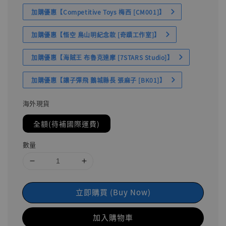
加購優惠【Competitive Toys 梅西 [CM001]】
加購優惠【悟空 鳥山明紀念款 [奇蹟工作室]】
加購優惠【海賊王 布魯克達摩 [7STARS Studio]】
加購優惠【讓子彈飛 鵝城縣長 張麻子 [BK01]】
海外現貨
全額(待補國際運費)
數量
立即購買 (Buy Now)
加入購物車