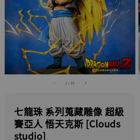
1
/
10
七龍珠 系列蒐藏雕像 超級
賽亞人 悟天克斯 [Clouds
studio]