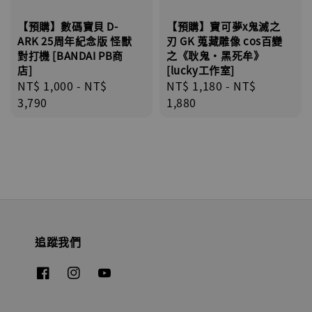
【預購】數碼寶貝 D-
【預購】寶可夢x鬼滅之
ARK 25周年紀念版 怪獸
刃 GK 蒐藏雕像 cos百變
對打機 [BANDAI PB商
之《耿鬼・黑死牟》
店]
[lucky工作室]
Regular
NT$ 1,000
-
NT$
Regular
NT$ 1,180
-
NT$
price
3,790
price
1,880
追蹤我們