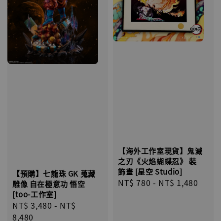
【海外工作室現貨】鬼滅
之刃《火焰蝴蝶忍》 裝
飾畫 [星空 Studio]
【預購】七龍珠 GK 蒐藏
Regular
NT$ 780
-
NT$ 1,480
雕像 自在極意功 悟空
price
[too-工作室]
Regular
NT$ 3,480
-
NT$
price
8,480