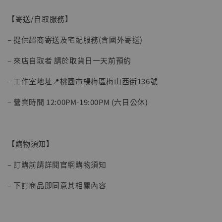
【寄送/自取服務】
– 提供超商寄送及宅配服務(含國外寄送)
– 來店自取者 請於取貨日一天前預約
– 工作室地址📍桃園市楊梅區梅山西街136號
– 營業時間 12:00PM-19:00PM (六日公休)
【購物須知】
– 訂購前請詳閱官網購物須知
– 下訂商品即同意其相關內容