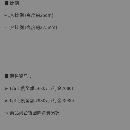
■ 比例：
– 1/6比例 (高度約25cm)
– 1/4比例 (高度約37.5cm)
【現貨】BJSTUDIO 1/6系列可動蒐藏人偶 讓
子彈飛 鵝城縣長 張麻子 [BK01]
──────────────
-
+
NT$ 4,980
NT$ 5,300
■ 販售資訊：
加入購物車
➤ 1/6比例全額 5680元 (訂金2680)
➤ 1/4比例全額 7980元 (訂金 3980)
→ 商品到台後國際運費另計
⁝