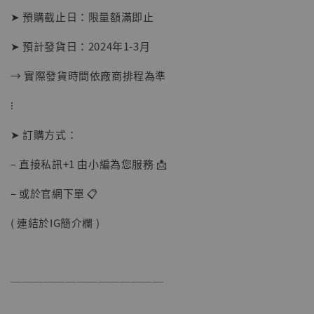
➤ 預購截止日：限量額滿即止
➤ 預計發貨日：2024年1-3月
→ 實際發貨時間依廠商排程為準
⁝
➤ 訂購方式：
– 直接私訊+1 由小編為您服務 📩
– 或於官網下單 📋
( 連結於IG簡介欄 )
──────────────