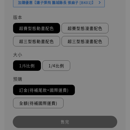
加購優惠【讓子彈飛 鵝城縣長 張麻子 [BK01]】
版本
超賽型態動畫配色
超賽型態漫畫配色
超三型態動畫配色
超三型態漫畫配色
大小
1/6比例
1/4比例
預購
訂金(待補尾款+國際運費)
全額(待補國際運費)
售完