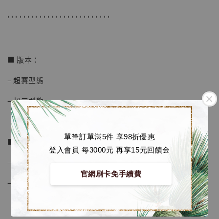
NT$ 1,870
' ' ' ' ' ' ' ' ' ' ' ' ' ' ' ' ' ' ' ' ' ' ' ' ' '
加入購物車
■ 版本：
– 超賽型態
加購優惠【讓子彈飛 鵝城縣長 張麻子 [BK01]】
– 超三型態
單筆訂單滿5件 享98折優惠
■ 配色：
登入會員 每3000元 再享15元回饋金
– 動畫配色
官網刷卡免手續費
– 漫畫配色