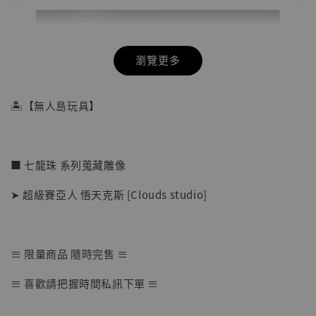
瀏覽更多
🏝【無人島玩具】
■ 七龍珠 系列蒐藏雕像
➤ 超級賽亞人 悟天克斯 [Clouds studio]
≡ 限量商品 隨時完售 ≡
【店內現貨】海賊王 系列蒐藏雕像 布魯克達
≡ 喜歡請把握時間私訊下單 ≡
摩 [7STARS Studio]
-
+
NT$ 1,500