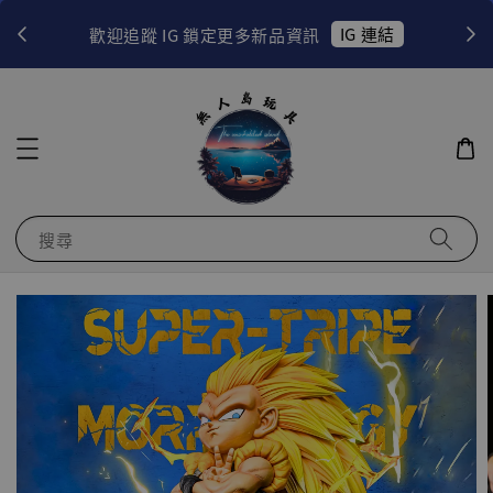
！
IG 連結
歡迎追蹤 IG 鎖定更多新品資訊
搜尋