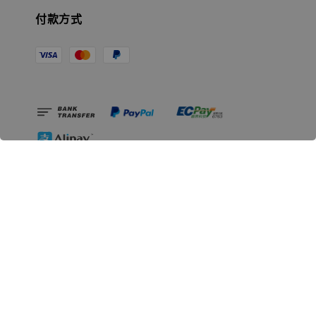
付款方式
相關資訊
無人島玩具公司資訊
里程碑
聯絡我們
認識GK
GK 預購流程說明
常見問題Q&A
EZWay易利委APP教學
For overseas clients