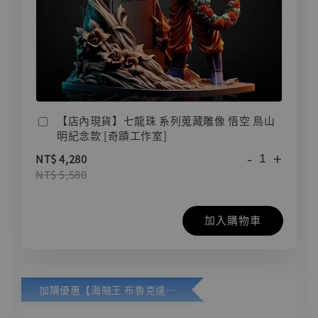
【店內現貨】七龍珠 系列蒐藏雕像 悟空 鳥山
明紀念款 [奇蹟工作室]
-
+
NT$ 4,280
NT$ 5,580
加入購物車
加購優惠【海賊王 布魯克達摩 [7STARS Studio]】