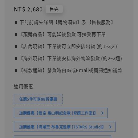
Regular
NT$ 2,680
售完
price
⏹︎ 下訂前請先詳閱【購物須知】及【售後服務】
⏹︎【預購商品】可能延後發貨 可接受再下單
⏹︎【店內現貨】下單後可立即安排出貨 (約1~3天)
⏹︎【海外現貨】下單後安排海外物流發貨 (約2~3週)
⏹︎【補款通知】發貨時由IG或Email或簡訊通知補款
適用優惠
任選5件可享98折優惠
加購優惠【悟空 鳥山明紀念款 [奇蹟工作室]】
加購優惠【海賊王 布魯克達摩 [7STARS Studio]】