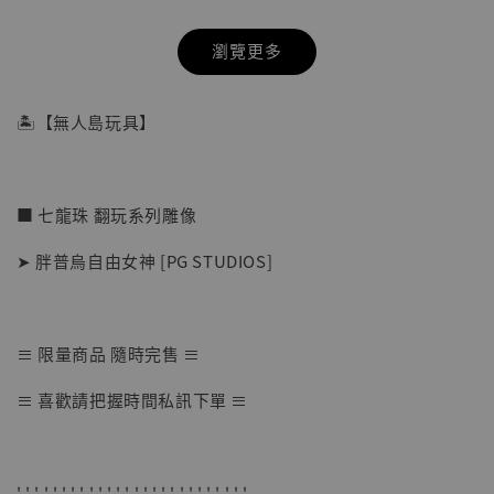
瀏覽更多
🏝【無人島玩具】
■ 七龍珠 翻玩系列雕像
➤ 胖普烏自由女神 [PG STUDIOS]
≡ 限量商品 隨時完售 ≡
【店內現貨】七龍珠 系列蒐藏雕像 悟空 鳥山
≡ 喜歡請把握時間私訊下單 ≡
明紀念款 [奇蹟工作室]
-
+
NT$ 4,280
NT$ 5,580
' ' ' ' ' ' ' ' ' ' ' ' ' ' ' ' ' ' ' ' ' ' ' ' ' '