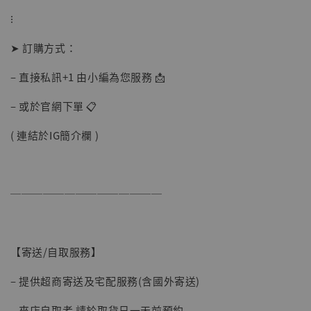
⁝
➤ 訂購方式：
– 直接私訊+1 由小編為您服務 📩
– 或於官網下單 📋
( 連結於IG簡介欄 )
──────────────
【現貨】BJSTUDIO 1/6系列可動蒐藏人偶 讓
【寄送/自取服務】
子彈飛 鵝城縣長 張麻子 [BK01]
-
+
NT$ 4,980
– 提供超商寄送及宅配服務(含國外寄送)
NT$ 5,300
– 來店自取者 請於取貨日一天前預約