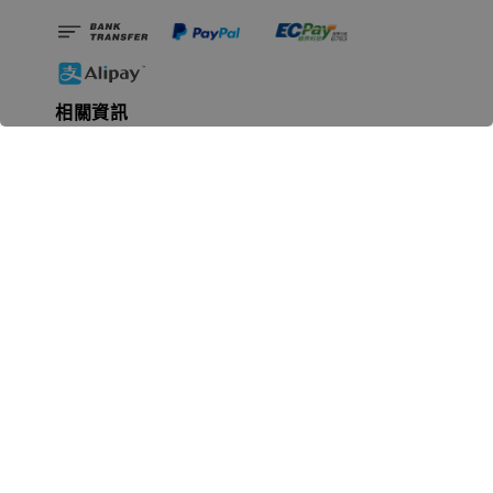
相關資訊
無人島玩具公司資訊
里程碑
聯絡我們
認識GK
GK 預購流程說明
常見問題Q&A
EZWay易利委APP教學
For overseas clients
Copyright © 2026 無人島玩具 All rights reserved | 統一編號 91582461