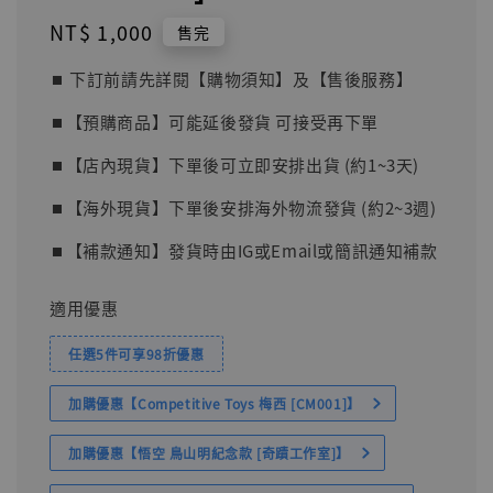
Regular
NT$ 1,000
售完
price
⏹︎ 下訂前請先詳閱【購物須知】及【售後服務】
⏹︎【預購商品】可能延後發貨 可接受再下單
⏹︎【店內現貨】下單後可立即安排出貨 (約1~3天)
⏹︎【海外現貨】下單後安排海外物流發貨 (約2~3週)
⏹︎【補款通知】發貨時由IG或Email或簡訊通知補款
適用優惠
任選5件可享98折優惠
加購優惠【Competitive Toys 梅西 [CM001]】
加購優惠【悟空 鳥山明紀念款 [奇蹟工作室]】