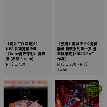
【海外工作室現貨】
【預購】海賊王 GK 蒐藏
NBA 系列蒐藏掛畫
雕像 變裝系列第一彈 機
《Kobe曼巴背影》裝飾
車服羅賓 [KIRAKIRA工
畫 [星空 Studio]
作室]
Regular
NT$ 1,480
Regular
NT$ 1,980
-
NT$
price
price
3,480