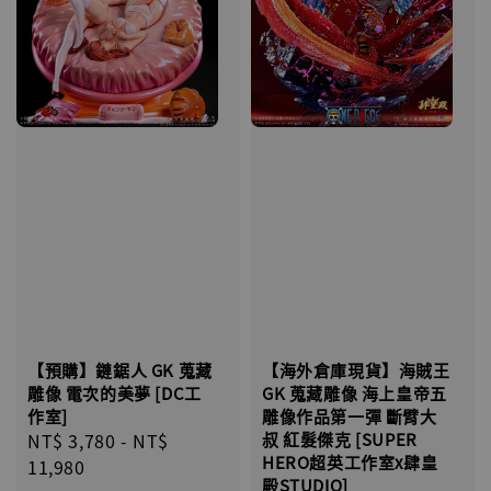
【預購】鏈鋸人 GK 蒐藏
【海外倉庫現貨】海賊王
雕像 電次的美夢 [DC工
GK 蒐藏雕像 海上皇帝五
作室]
雕像作品第一彈 斷臂大
Regular
NT$ 3,780
-
NT$
叔 紅髮傑克 [SUPER
HERO超英工作室x肆皇
price
11,980
殿STUDIO]