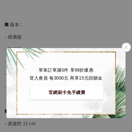
加入購物車
■ 版本：
– 經典版
加購優惠【海賊王 布魯克達摩 [7STARS Studio]】
– 雕塑版
– 炫彩版
單筆訂單滿5件 享98折優惠
– 金色版
登入會員 每3000元 再享15元回饋金
– 銀色版
官網刷卡免手續費
■ 商品資訊：
– 高度約 22 cm