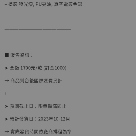
– 塗裝 啞光漆, PU亮油, 真空電鍍金銀
──────────────
【店內現貨】海賊王 系列蒐藏雕像 布魯克達
摩 [7STARS Studio]
-
+
■ 販售資訊：
NT$ 1,500
NT$ 1,870
➤ 全額 1700元/款 (訂金1000)
→ 商品到台後國際運費另計
加入購物車
⁝
➤ 預購截止日：限量額滿即止
加購優惠【讓子彈飛 鵝城縣長 張麻子 [BK01]】
➤ 預計發貨日：2023年10-12月
→ 實際發貨時間依廠商排程為準