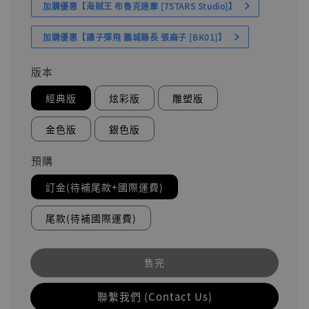
加購優惠【海賊王 布魯克達摩 [7STARS Studio]】
加購優惠【讓子彈飛 鵝城縣長 張麻子 [BK01]】
版本
經典版
炫彩版
雕塑版
金色版
銀色版
預購
訂金(待補尾款+國際運費)
尾款(待補國際運費)
售完
聯繫我們 (Contact Us)