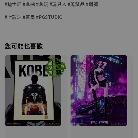
#迪士尼 #盒抽 #盒玩 #玩具人 #蒐藏品 #鋼彈
#七龍珠 #普烏 #PGSTUDIO
您可能也喜歡