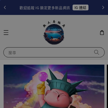
！
IG 連結
歡迎追蹤 IG 鎖定更多新品資訊
搜尋