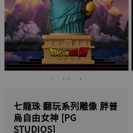
1
/
7
七龍珠 翻玩系列雕像 胖普
烏自由女神 [PG
STUDIOS]