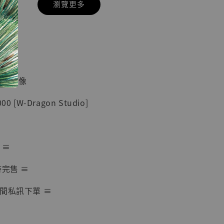
瀏覽更多
現貨】七龍珠
】
藏雕像 悟空
紀念款 [奇蹟
]
蒐藏雕像
-
+
 [W-Dragon Studio]
入購物車
 ≡
時完售 ≡
加購優惠【海賊王 布魯克達摩 [7STARS Studio]】
間私訊下單 ≡