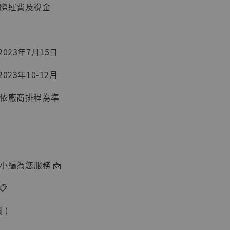
加購優惠【讓子彈飛 鵝城縣長 張麻子 [BK01]】
國際運費及稅金
023年7月15日
023年10-12月
間依廠商排程為準
】
UDIO 1/6系列
藏人偶 讓子
由小編為您服務 📩
鵝城縣長 張麻
01]
📋
-
+
 )