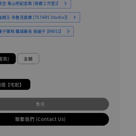
空 鳥山明紀念款 [奇蹟工作室]】
王 布魯克達摩 [7STARS Studio]】
子彈飛 鵝城縣長 張麻子 [BK01]】
尾款)
全額
請選【宅配】
售完
聯繫我們 (Contact Us)