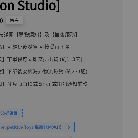
on Studio]
0
售完
前請先詳閱【購物須知】及【售後服務】
品】可能延後發貨 可接受再下單
貨】下單後可立即安排出貨 (約1~3天)
貨】下單後安排海外物流發貨 (約2~3週)
知】發貨時由IG或Email或簡訊通知補款
98折優惠
petitive Toys 梅西 [CM001]】