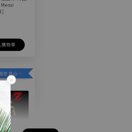
 Messi
1]
入購物車
加購優惠【悟空 鳥山明紀念款 [奇蹟工作室]】