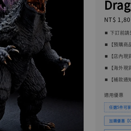
Drag
Regular
NT$ 1,80
price
⏹︎ 下訂
⏹︎【預購商
⏹︎【店內現
⏹︎【海外現
⏹︎【補款通
適用優惠
任選5件可享
加購優惠【Com