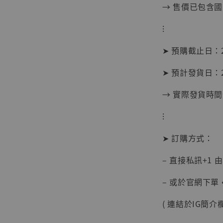
→ 售價已包含
⁝
➤ 預購截止日：2
➤ 預計發貨日：2
→ 實際發貨時
⁝
【現貨
➤ 訂購方式：
BJST
可動蒐
– 直接私訊+1 
彈飛 
子 [BK
– 或於官網下單 
NT$ 4,980
( 連結於IG簡介欄
NT$ 5,300