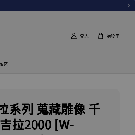
登入
購物車
布區
拉系列 蒐藏雕像 千
吉拉2000 [W-