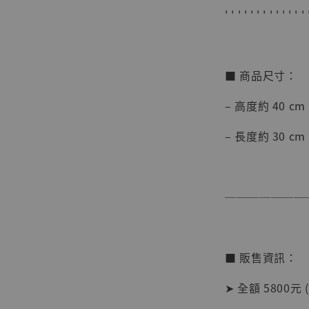
' ' ' ' ' ' ' ' ' ' ' ' ' 
■ 商品尺寸：
– 高度約 40 cm
【店內
系列蒐
– 長度約 30 cm
克達摩 
Studio
NT$ 1,500
───────
NT$ 1,870
加
■ 販售資訊：
➤ 全額 5800元 