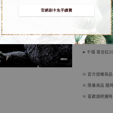
官網刷卡免手續費
【店內
🏝【無人島玩具
系列蒐
鳥山明
工作室
■ 哥吉拉系列 
NT$ 4,280
NT$ 5,580
➤ 千禧 哥吉拉2000
加
≡ 官方授權商品
≡ 限量商品 隨
≡ 喜歡請把握時