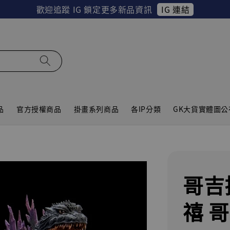
連結
EZWAY 使用教學
品
官方授權商品
掛畫系列商品
各IP分類
GK大貨實體圖公
哥吉
禧 哥