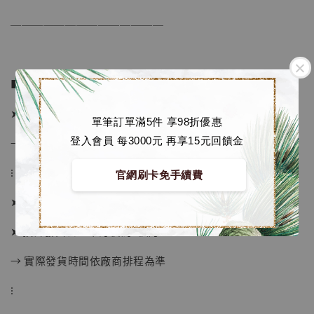
──────────────
■ 販售資訊：
➤ 全額 1380元
單筆訂單滿5件 享98折優惠
登入會員 每3000元 再享15元回饋金
→ 商品到台後國際運費另計
⁝
官網刷卡免手續費
➤ 預購截止日：限量額滿即止
➤ 預計發貨日：下訂後約1個月
【店內現貨】海賊王 系列蒐藏雕像 布魯克達
→ 實際發貨時間依廠商排程為準
摩 [7STARS Studio]
-
+
⁝
NT$ 1,500
NT$ 1,870