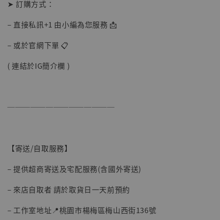
➤ 訂購方式：
– 直接私訊+1 由小編為您服務 📩
加入購物車
– 或於官網下單 📋
( 連結於IG簡介欄 )
加購優惠【讓子彈飛 鵝城縣長 張麻子 [BK01]】
──────────────
【寄送/自取服務】
– 提供超商寄送及宅配服務(含國外寄送)
– 來店自取者 請於取貨日一天前預約
– 工作室地址📍桃園市楊梅區梅山西街136號