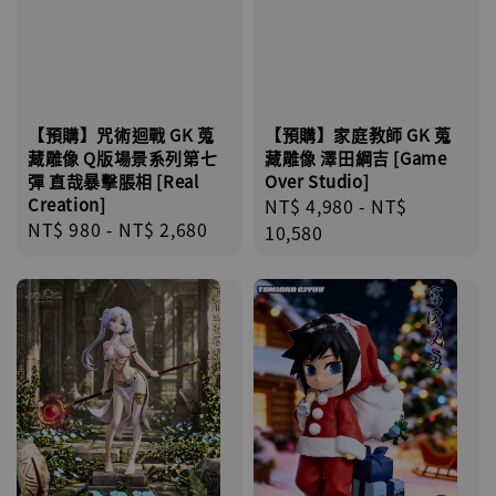
【預購】咒術迴戰 GK 蒐
【預購】家庭教師 GK 蒐
藏雕像 Q版場景系列第七
藏雕像 澤田綱吉 [Game
彈 直哉暴擊脹相 [Real
Over Studio]
Creation]
Regular
NT$ 4,980
-
NT$
Regular
NT$ 980
-
NT$ 2,680
price
10,580
price