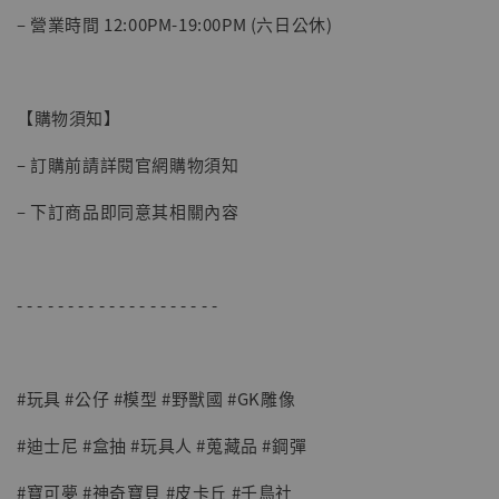
– 營業時間 12:00PM-19:00PM (六日公休)
【購物須知】
【現貨】BJSTUDIO 1/6系列可動蒐藏人偶 讓
– 訂購前請詳閱官網購物須知
子彈飛 鵝城縣長 張麻子 [BK01]
-
+
NT$ 4,980
– 下訂商品即同意其相關內容
NT$ 5,300
加入購物車
- - - - - - - - - - - - - - - - - - - -
#玩具 #公仔 #模型 #野獸國 #GK雕像
#迪士尼 #盒抽 #玩具人 #蒐藏品 #鋼彈
#寶可夢 #神奇寶貝 #皮卡丘 #千鳥社