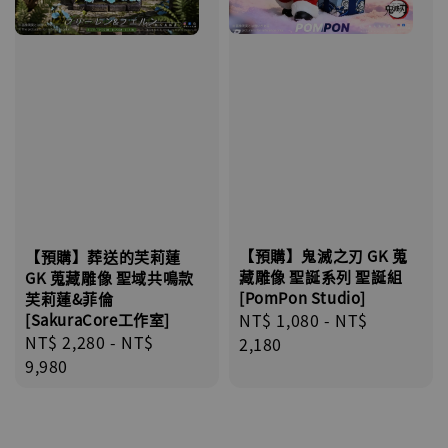
【預購】鬼滅之刃 GK 蒐
【預購】葬送的芙莉蓮
藏雕像 聖誕系列 聖誕組
GK 蒐藏雕像 聖域共鳴款
[PomPon Studio]
芙莉蓮&菲倫
Regular
NT$ 1,080
-
NT$
[SakuraCore工作室]
Regular
NT$ 2,280
-
NT$
price
2,180
price
9,980