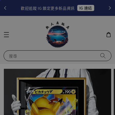
！
IG 連結
歡迎追蹤 IG 鎖定更多新品資訊
搜尋