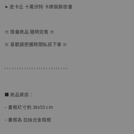
➤ 皮卡丘 十萬伏特 卡牌裝飾掛畫
≡ 限量商品 隨時完售 ≡
【店內現貨】七龍珠 系列蒐藏雕像 悟空 鳥山
≡ 喜歡請把握時間私訊下單 ≡
明紀念款 [奇蹟工作室]
-
+
NT$ 4,280
NT$ 5,580
' ' ' ' ' ' ' ' ' ' ' ' ' ' ' ' ' ' ' ' ' ' ' ' ' '
加入購物車
■ 商品資訊：
– 畫框尺寸約 38x53 cm
加購優惠【海賊王 布魯克達摩 [7STARS Studio]】
– 畫框為 拉絲合金相框