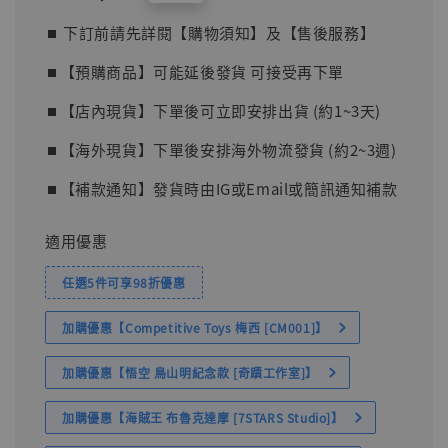
price
⏹︎ 下訂前請先詳閱【購物須知】及【售後服務】
⏹︎【預購商品】可能延後發貨 可接受再下單
⏹︎【店內現貨】下單後可立即安排出貨 (約1~3天)
⏹︎【海外現貨】下單後安排海外物流發貨 (約2~3週)
⏹︎【補款通知】發貨時由IG或Email或簡訊通知補款
適用優惠
任選5件可享98折優惠
加購優惠【Competitive Toys 梅西 [CM001]】
加購優惠【悟空 鳥山明紀念款 [奇蹟工作室]】
加購優惠【海賊王 布魯克達摩 [7STARS Studio]】