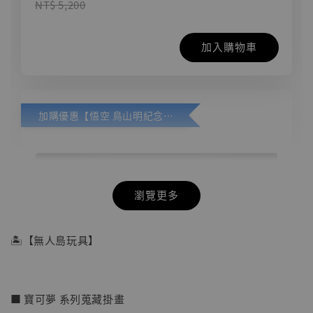
NT$ 5,200
加入購物車
加購優惠【悟空 鳥山明紀念款 [奇蹟工作室]】
瀏覽更多
🏝【無人島玩具】
■ 寶可夢 系列蒐藏掛畫