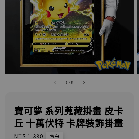
1
/
5
寶可夢 系列蒐藏掛畫 皮卡
丘 十萬伏特 卡牌裝飾掛畫
Regular
NT$ 1,380
售完