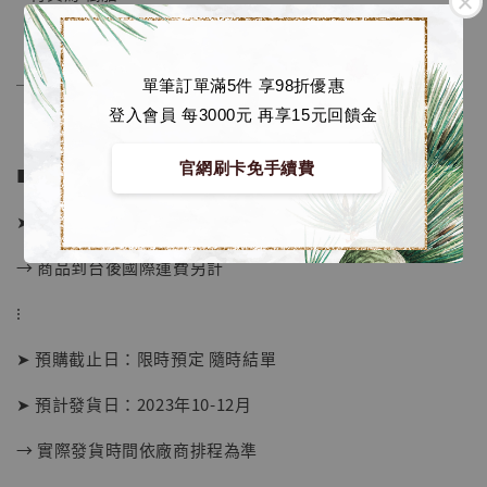
──────────────
單筆訂單滿5件 享98折優惠
登入會員 每3000元 再享15元回饋金
官網刷卡免手續費
■ 販售資訊：
➤ 全額 2280元 (訂金1280)
→ 商品到台後國際運費另計
⁝
➤ 預購截止日：限時預定 隨時結單
【現貨】BJSTUDIO 1/6系列可動蒐藏人偶 讓
子彈飛 鵝城縣長 張麻子 [BK01]
➤ 預計發貨日：2023年10-12月
-
+
NT$ 4,980
→ 實際發貨時間依廠商排程為準
NT$ 5,300