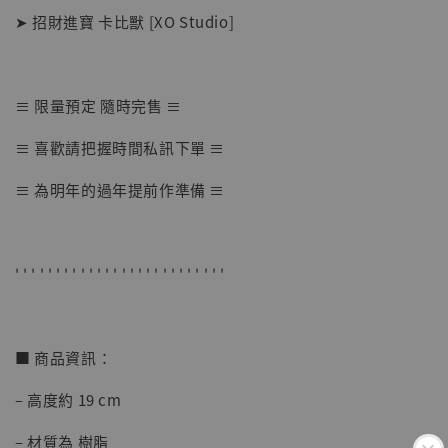
➤ 招財進寶 卡比獸 [XO Studio]
≡ 限量預定 隨時完售 ≡
【店內現貨】海賊王 系列蒐藏雕像 布魯克達
≡ 喜歡請把握時間私訊下單 ≡
摩 [7STARS Studio]
-
+
NT$ 1,500
≡ 為明年的過年提前作準備 ≡
NT$ 1,870
加入購物車
' ' ' ' ' ' ' ' ' ' ' ' ' ' ' ' ' ' ' ' ' ' ' ' ' '
■ 商品資訊：
加購優惠【讓子彈飛 鵝城縣長 張麻子 [BK01]】
– 高度約 19 cm
– 材質為 樹脂