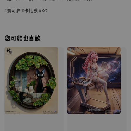
#寶可夢 #卡比獸 #XO
您可能也喜歡