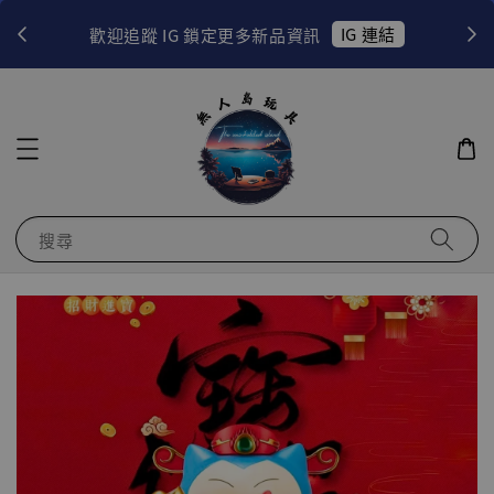
！
IG 連結
歡迎追蹤 IG 鎖定更多新品資訊
搜尋