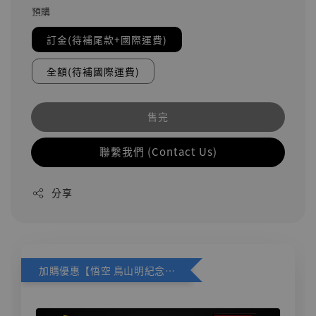
預購
訂金(待補尾款+國際運費)
全額(待補國際運費)
售完
聯繫我們 (Contact Us)
分享
加購優惠【悟空 鳥山明紀念款 [奇蹟工作室]】