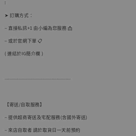
⁝
加入購物車
➤ 訂購方式：
– 直接私訊+1 由小編為您服務 📩
– 或於官網下單 📋
( 連結於IG簡介欄 )
──────────────
【寄送/自取服務】
– 提供超商寄送及宅配服務(含國外寄送)
– 來店自取者 請於取貨日一天前預約