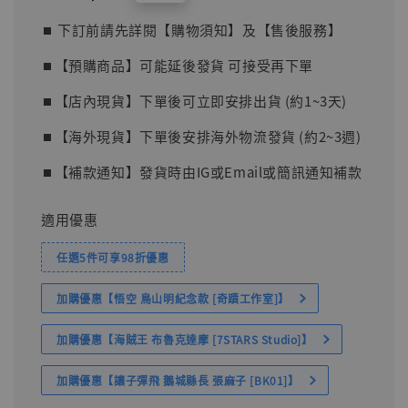
price
⏹︎ 下訂前請先詳閱【購物須知】及【售後服務】
⏹︎【預購商品】可能延後發貨 可接受再下單
⏹︎【店內現貨】下單後可立即安排出貨 (約1~3天)
⏹︎【海外現貨】下單後安排海外物流發貨 (約2~3週)
⏹︎【補款通知】發貨時由IG或Email或簡訊通知補款
適用優惠
任選5件可享98折優惠
加購優惠【悟空 鳥山明紀念款 [奇蹟工作室]】
加購優惠【海賊王 布魯克達摩 [7STARS Studio]】
加購優惠【讓子彈飛 鵝城縣長 張麻子 [BK01]】