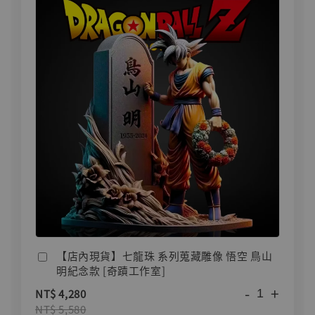
【店內現貨】七龍珠 系列蒐藏雕像 悟空 鳥山
明紀念款 [奇蹟工作室]
-
+
NT$ 4,280
NT$ 5,580