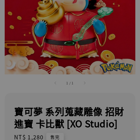
1
/
1
寶可夢 系列蒐藏雕像 招財
進寶 卡比獸 [XO Studio]
Regular
NT$ 1,280
售完