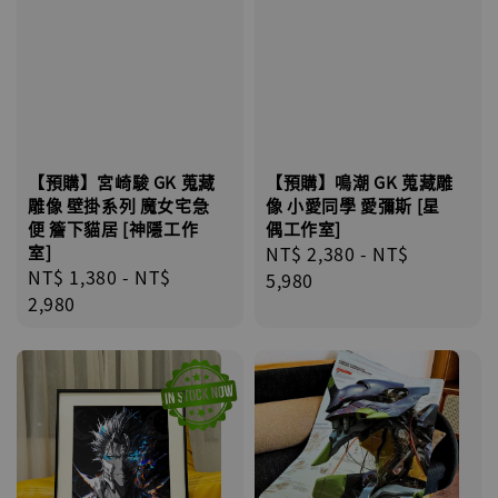
【預購】宮崎駿 GK 蒐藏
【預購】鳴潮 GK 蒐藏雕
雕像 壁掛系列 魔女宅急
像 小愛同學 愛彌斯 [星
便 簷下貓居 [神隱工作
偶工作室]
室]
Regular
NT$ 2,380
-
NT$
Regular
NT$ 1,380
-
NT$
price
5,980
price
2,980