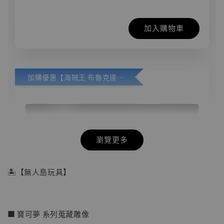
加入購物車
加購優惠【海賊王 布魯克達摩 [7STARS Studio]】
瀏覽更多
🏝【無人島玩具】
■ 寶可夢 系列蒐藏雕像