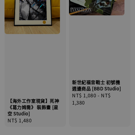
新世紀福音戰士 初號機
週邊商品 [BBD Studio]
Regular
NT$ 1,080
-
NT$
【海外工作室現貨】死神
price
1,380
《葛力姆喬》 裝飾畫 [星
空 Studio]
Regular
NT$ 1,480
price