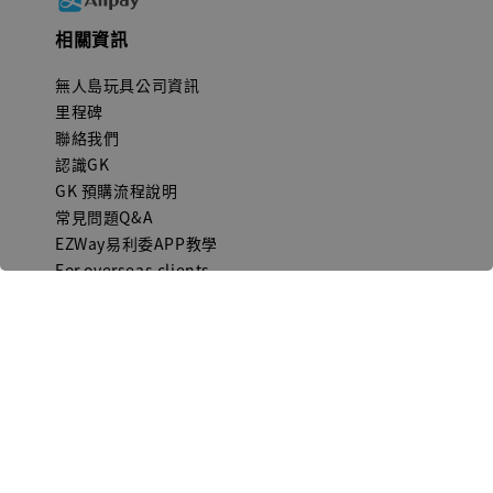
相關資訊
無人島玩具公司資訊
里程碑
聯絡我們
認識GK
GK 預購流程說明
常見問題Q&A
EZWay易利委APP教學
For overseas clients
Copyright © 2026 無人島玩具 All rights reserved | 統一編號 91582461
購物須知 (Purchase Notice)
隱私政策 (Privacy Policy)
售
|
|
後服務 (After-sales service)