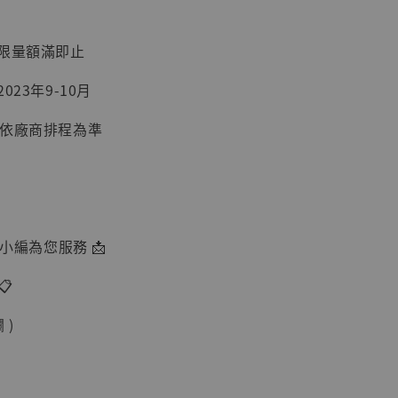
：限量額滿即止
023年9-10月
間依廠商排程為準
】
UDIO 1/6系列
藏人偶 讓子
鵝城縣長 張麻
01]
由小編為您服務 📩
-
+
📋
 )
入購物車