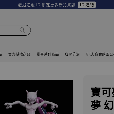
IG 連結
歡迎追蹤 IG 鎖定更多新品資訊
品
官方授權商品
掛畫系列商品
各IP分類
GK大貨實體圖公
寶可
夢 幻