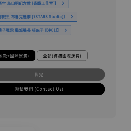
空 鳥山明紀念款 [奇蹟工作室]】
王 布魯克達摩 [7STARS Studio]】
子彈飛 鵝城縣長 張麻子 [BK01]】
尾款+國際運費)
全額(待補國際運費)
售完
聯繫我們 (Contact Us)