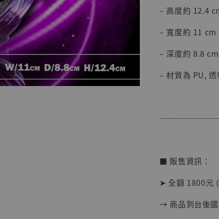
– 高度約 12.4 c
– 寬度約 11 cm
【店內
系列蒐
– 深度約 8.8 cm
克達摩 
Studio
– 材質為 PU, 
NT$ 1,500
NT$ 1,870
───────
加
■ 販售資訊：
➤ 全額 1800元 
→ 商品到台後