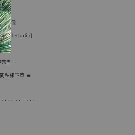
紀念款 [奇蹟
]
蒐藏雕像
-
+
and Studio]
入購物車
時完售 ≡
間私訊下單 ≡
加購優惠【海賊王 布魯克達摩 [7STARS Studio]】
' ' ' ' ' ' ' ' ' ' ' ' '