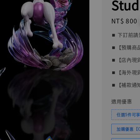
Stud
Regular
NT$ 800
price
⏹︎ 下訂
⏹︎【預購商
⏹︎【店內現
⏹︎【海外現
⏹︎【補款通
適用優惠
任選5件可享
加購優惠【Com