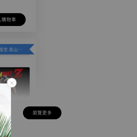
入購物車
加購優惠【悟空 鳥山明紀念款 [奇蹟工作室]】
瀏覽更多
現貨】七龍珠
】
藏雕像 悟空