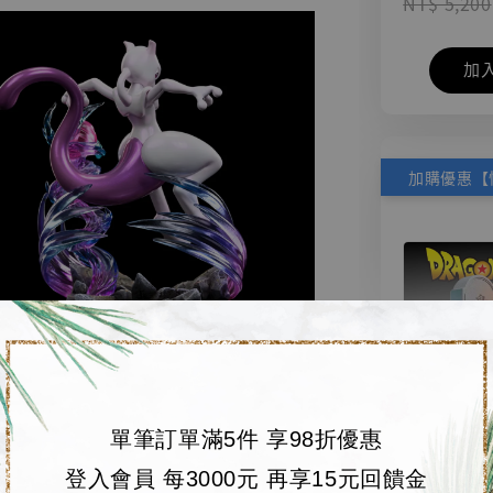
NT$ 5,200
加
單筆訂單滿5件 享98折優惠
【店內
🏝【無人島玩具
登入會員 每3000元 再享15元回饋金
系列蒐