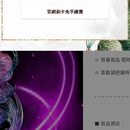
鳥山明
工作室
官網刷卡免手續費
■ 寶可夢 系列
NT$ 4,280
NT$ 5,580
➤ 超夢 幻彩版 [Gr
加
≡ 限量商品 隨
≡ 喜歡請把握時
' ' ' ' ' ' ' ' ' ' ' ' ' 
■ 商品資訊：