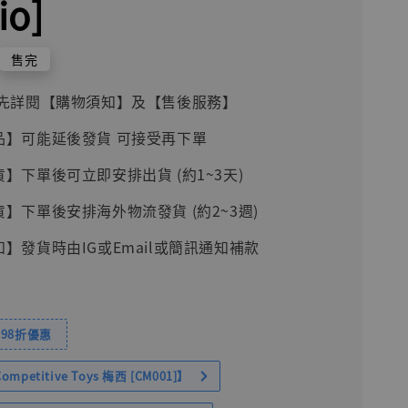
io]
售完
前請先詳閱【購物須知】及【售後服務】
品】可能延後發貨 可接受再下單
貨】下單後可立即安排出貨 (約1~3天)
貨】下單後安排海外物流發貨 (約2~3週)
知】發貨時由IG或Email或簡訊通知補款
98折優惠
petitive Toys 梅西 [CM001]】