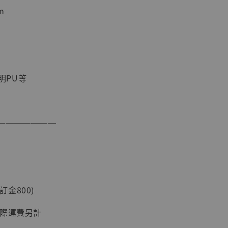
m
現貨】海賊王
藏雕像 布魯
[7STARS
]
透明PU等
-
+
───────
入購物車
加購優惠【讓子彈飛 鵝城縣長 張麻子 [BK01]】
(訂金800)
國際運費另計