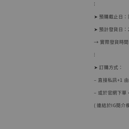
⁝
➤ 預購截止日
➤ 預計發貨日：2
→ 實際發貨時
【現貨
⁝
BJST
可動蒐
➤ 訂購方式：
彈飛 
子 [BK
– 直接私訊+1 
NT$ 4,980
– 或於官網下單 
NT$ 5,300
( 連結於IG簡介欄
加