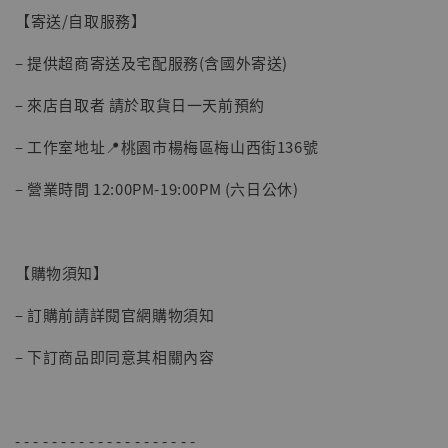
【寄送/自取服務】
– 提供超商寄送及宅配服務(含國外寄送)
– 來店自取者 請於取貨日一天前預約
– 工作室地址📍桃園市楊梅區梅山西街136號
– 營業時間 12:00PM-19:00PM (六日公休)
【現貨】BJSTUDIO 1/6系列可動蒐藏人偶 讓
子彈飛 鵝城縣長 張麻子 [BK01]
-
+
NT$ 4,980
【購物須知】
NT$ 5,300
– 訂購前請詳閱官網購物須知
加入購物車
– 下訂商品即同意其相關內容
- - - - - - - - - - - - - - - - - - - -