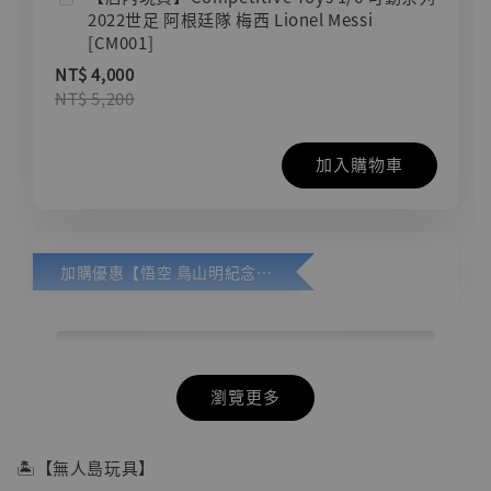
2022世足 阿根廷隊 梅西 Lionel Messi
[CM001]
NT$ 4,000
NT$ 5,200
加入購物車
加購優惠【悟空 鳥山明紀念款 [奇蹟工作室]】
瀏覽更多
🏝【無人島玩具】