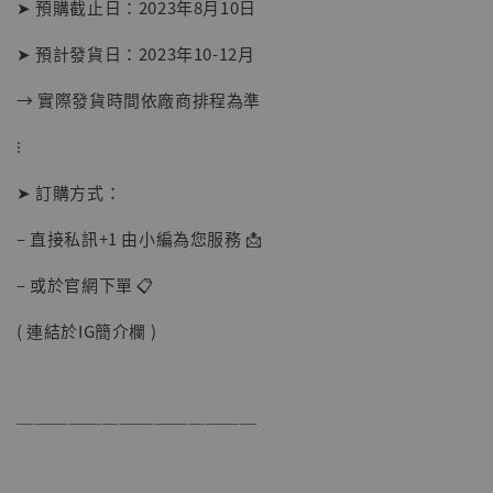
➤ 預購截止日：2023年8月10日
摩 [7STARS Studio]
-
+
➤ 預計發貨日：2023年10-12月
NT$ 1,500
NT$ 1,870
→ 實際發貨時間依廠商排程為準
⁝
加入購物車
➤ 訂購方式：
– 直接私訊+1 由小編為您服務 📩
加購優惠【讓子彈飛 鵝城縣長 張麻子 [BK01]】
– 或於官網下單 📋
( 連結於IG簡介欄 )
──────────────