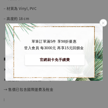
加購優惠【海賊王 布魯克達摩 [7STARS Studio]】
– 材質為 Vinyl, PVC
– 高度約 18 cm
──────────────
單筆訂單滿5件 享98折優惠
登入會員 每3000元 再享15元回饋金
■ 販售資訊：
官網刷卡免手續費
➤ 官方售價 3400元
➤ 優惠價 3230元 (訂金1500)
→ 售價已包含國際運費及稅金
⁝
【店內現貨】海賊王 系列蒐藏雕像 布魯克達