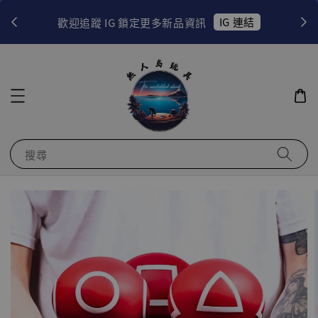
！
IG 連結
歡迎追蹤 IG 鎖定更多新品資訊
搜尋