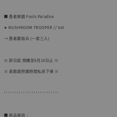
■ 愚者樂園 Fools Paradise
➤ MUSHROOM TROOPER // Set
→ 愚者蘑菇兵 (一套三入)
【店內現貨】七龍珠 系列蒐藏雕像 悟空 鳥山
≡ 即日起 預購至8月10日止 ≡
明紀念款 [奇蹟工作室]
≡ 喜歡請把握時間私訊下單 ≡
-
+
NT$ 4,280
NT$ 5,580
' ' ' ' ' ' ' ' ' ' ' ' ' ' ' ' ' ' ' ' ' ' ' ' ' '
加入購物車
■ 商品資訊：