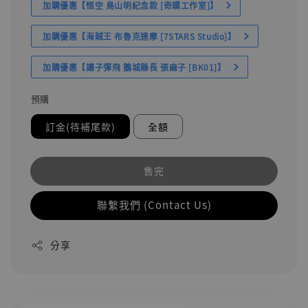
加購優惠【悟空 鳥山明紀念款 [奇蹟工作室]】
加購優惠【海賊王 布魯克達摩 [7STARS Studio]】
加購優惠【讓子彈飛 鵝城縣長 張麻子 [BK01]】
預購
訂金(待補尾款)
全額
售完
聯繫我們 (Contact Us)
分享