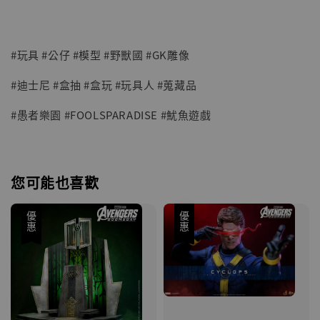
#玩具 #公仔 #模型 #野獸國 #GK雕像
#迪士尼 #盒抽 #盒玩 #玩具人 #蒐藏品
#愚者樂園 #FOOLSPARADISE #魷魚遊戲
您可能也喜歡
優惠
優惠