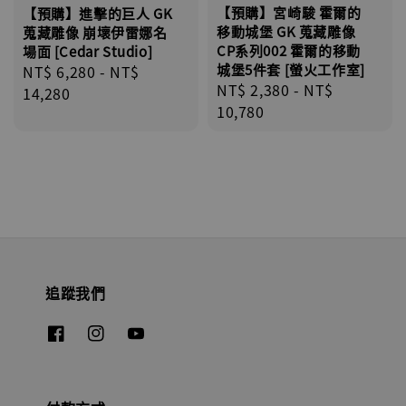
【預購】宮崎駿 霍爾的
【預購】進擊的巨人 GK
移動城堡 GK 蒐藏雕像
蒐藏雕像 崩壞伊雷娜名
CP系列002 霍爾的移動
場面 [Cedar Studio]
城堡5件套 [螢火工作室]
Regular
NT$ 6,280
-
NT$
Regular
NT$ 2,380
-
NT$
price
14,280
price
10,780
追蹤我們