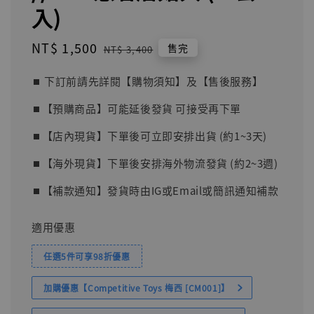
入)
Sale
NT$ 1,500
Regular
售完
NT$ 3,400
price
price
⏹︎ 下訂前請先詳閱【購物須知】及【售後服務】
⏹︎【預購商品】可能延後發貨 可接受再下單
⏹︎【店內現貨】下單後可立即安排出貨 (約1~3天)
⏹︎【海外現貨】下單後安排海外物流發貨 (約2~3週)
⏹︎【補款通知】發貨時由IG或Email或簡訊通知補款
適用優惠
任選5件可享98折優惠
加購優惠【Competitive Toys 梅西 [CM001]】