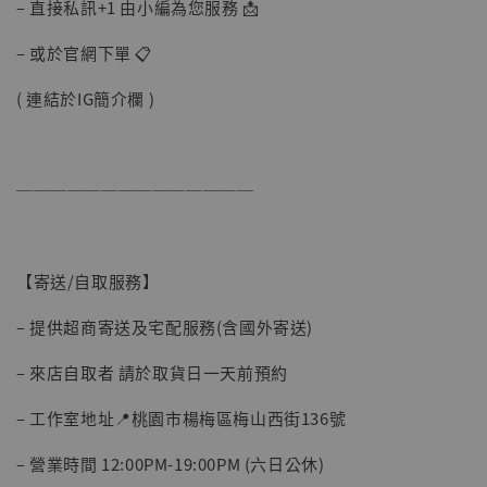
– 直接私訊+1 由小編為您服務 📩
– 或於官網下單 📋
加購優惠【讓子彈飛 鵝城縣長 張麻子 [BK01]】
( 連結於IG簡介欄 )
──────────────
【寄送/自取服務】
– 提供超商寄送及宅配服務(含國外寄送)
– 來店自取者 請於取貨日一天前預約
– 工作室地址📍桃園市楊梅區梅山西街136號
– 營業時間 12:00PM-19:00PM (六日公休)