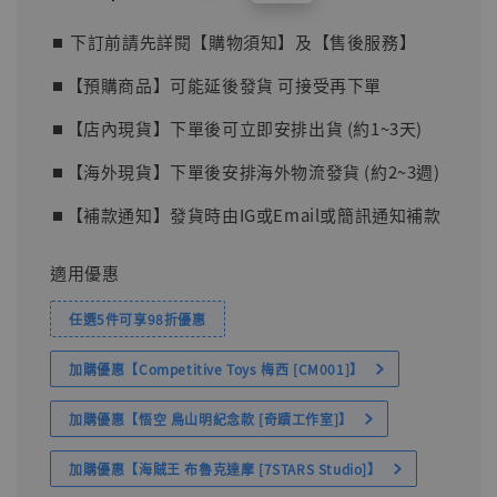
price
price
⏹︎ 下訂前請先詳閱【購物須知】及【售後服務】
⏹︎【預購商品】可能延後發貨 可接受再下單
⏹︎【店內現貨】下單後可立即安排出貨 (約1~3天)
⏹︎【海外現貨】下單後安排海外物流發貨 (約2~3週)
⏹︎【補款通知】發貨時由IG或Email或簡訊通知補款
適用優惠
任選5件可享98折優惠
加購優惠【Competitive Toys 梅西 [CM001]】
加購優惠【悟空 鳥山明紀念款 [奇蹟工作室]】
加購優惠【海賊王 布魯克達摩 [7STARS Studio]】