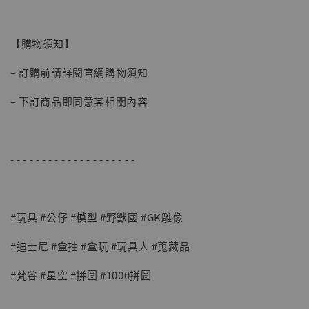
【現貨】BJSTUDIO 1/6系列可動蒐藏人偶 讓
【購物須知】
子彈飛 鵝城縣長 張麻子 [BK01]
-
+
NT$ 4,980
– 訂購前請詳閱官網購物須知
NT$ 5,300
– 下訂商品即同意其相關內容
加入購物車
- - - - - - - - - - - - - - - - - - - -
#玩具 #公仔 #模型 #野獸國 #GK雕像
#迪士尼 #盒抽 #盒玩 #玩具人 #蒐藏品
#梵谷 #星空 #拼圖 #1000拼圖