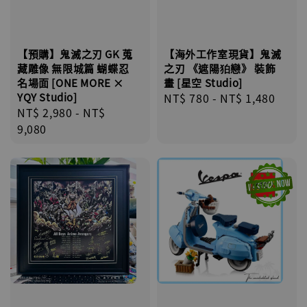
【預購】鬼滅之刃 GK 蒐
【海外工作室現貨】鬼滅
藏雕像 無限城篇 蝴蝶忍
之刃 《遮陽狛戀》 裝飾
名場面 [ONE MORE ×
畫 [星空 Studio]
YQY Studio]
Regular
NT$ 780
-
NT$ 1,480
Regular
NT$ 2,980
-
NT$
price
price
9,080