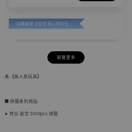
加購優惠【悟空 鳥山明紀念款 [奇蹟工作室]】
瀏覽更多
🏝【無人島玩具】
■ 拼圖系列商品
➤ 梵谷 星空 1000pcs 拼圖