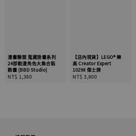
漫畫聯盟 蒐藏掛畫系列
【店內現貨】LEGO® 樂
24部動漫角色大集合裝
高 Creator Expert
飾畫 [BBD Studio]
10298 偉士牌
Regular
NT$ 1,380
Regular
NT$ 3,800
price
price