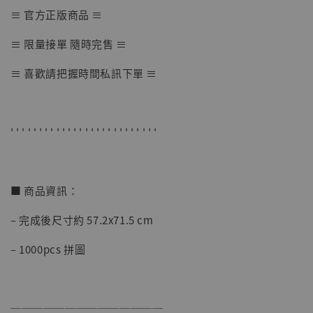
≡ 官方正版商品 ≡
【店內現貨】七龍珠 系列蒐藏雕像 悟空 鳥山
≡ 限量接單 隨時完售 ≡
明紀念款 [奇蹟工作室]
≡ 喜歡請把握時間私訊下單 ≡
-
+
NT$ 4,280
NT$ 5,580
' ' ' ' ' ' ' ' ' ' ' ' ' ' ' ' ' ' ' ' ' ' ' ' ' '
加入購物車
■ 商品資訊：
加購優惠【海賊王 布魯克達摩 [7STARS Studio]】
– 完成後尺寸約 57.2x71.5 cm
– 1000pcs 拼圖
──────────────