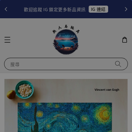
！
IG 連結
歡迎追蹤 IG 鎖定更多新品資訊
搜尋