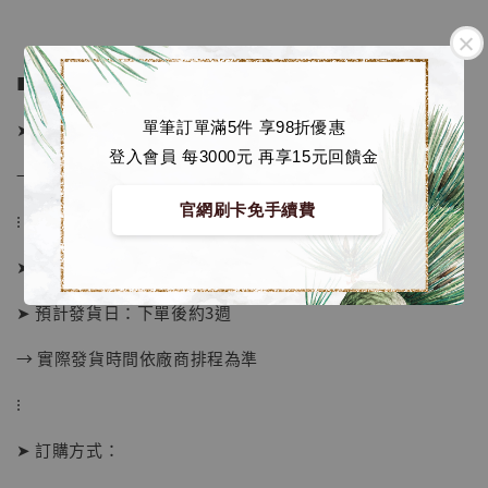
■ 販售資訊：
➤ 全額 2080元
單筆訂單滿5件 享98折優惠
登入會員 每3000元 再享15元回饋金
→ 售價已包含國際運費及稅金
官網刷卡免手續費
⁝
➤ 預購截止日：隨時結單
【店內現貨】海賊王 系列蒐藏雕像 布魯克達
➤ 預計發貨日：下單後約3週
摩 [7STARS Studio]
-
+
→ 實際發貨時間依廠商排程為準
NT$ 1,500
NT$ 1,870
⁝
➤ 訂購方式：
加入購物車