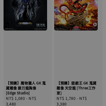
【預購】魔物獵人 GK 蒐
【預購】遊戲王 GK 蒐藏
藏雕像 鎖刃龍胸像
雕像 天空龍 [Three工作
[Edge Studio]
室]
Regular
NT$ 1,080
-
NT$
Regular
NT$ 1,780
-
NT$
price
3,480
price
3,380