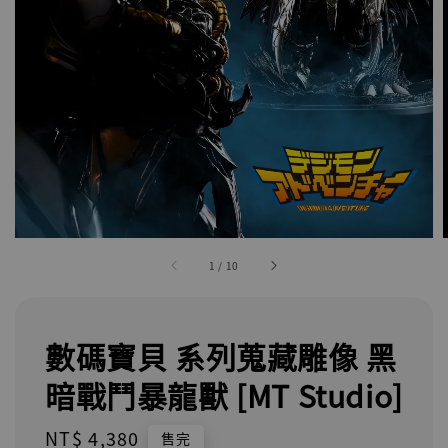
1
/
10
數碼寶貝 系列蒐藏雕像 黑
暗戰鬥暴龍獸 [MT Studio]
Regular
NT$ 4,380
售完