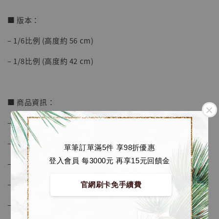
■ 版本：
加購優惠【海賊王 布魯克達摩 [7STARS Studio]】
– 1/6比例 (高度約 56 cm)
– 1/8比例 (高度約 42 cm)
■ 商品資訊：
– 由設計師 ZBI主導設計
– 採用電鍍漆製作
單筆訂單滿5件 享98折優惠
登入會員 每3000元 再享15元回饋金
– 雙眼可LED亮燈 (磁感設計)
– 原版為金色管路
官網刷卡免手續費
– 工作室附贈黑色管路一套