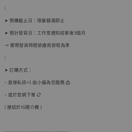
⁝
➤ 預購截止日：限量額滿即止
➤ 預計發貨日：工作室通知結單後3個月
→ 實際發貨時間依廠商排程為準
⁝
➤ 訂購方式：
【現貨】BJSTUDIO 1/6系列可動蒐藏人偶 讓
– 直接私訊+1 由小編為您服務 📩
子彈飛 鵝城縣長 張麻子 [BK01]
-
+
NT$ 4,980
– 或於官網下單 📋
NT$ 5,300
( 連結於IG簡介欄 )
加入購物車
──────────────