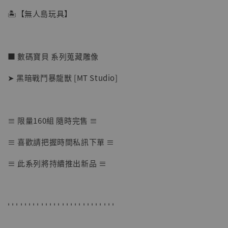
🏝【無人島玩具】
■ 數碼寶貝 系列蒐藏雕像
➤ 黑暗戰鬥暴龍獸 [MT Studio]
≡ 限量160組 隨時完售 ≡
【店內現貨】七龍珠 系列蒐藏雕像 悟空 鳥山
≡ 喜歡請把握時間私訊下單 ≡
明紀念款 [奇蹟工作室]
≡ 此系列將持續推出新品 ≡
-
+
NT$ 4,280
NT$ 5,580
' ' ' ' ' ' ' ' ' ' ' ' ' ' ' ' ' ' ' ' ' ' ' ' ' '
加入購物車