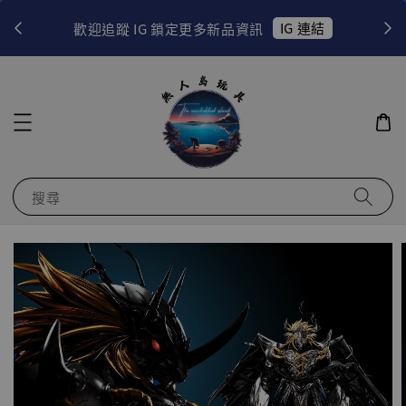
！
IG 連結
歡迎追蹤 IG 鎖定更多新品資訊
搜尋