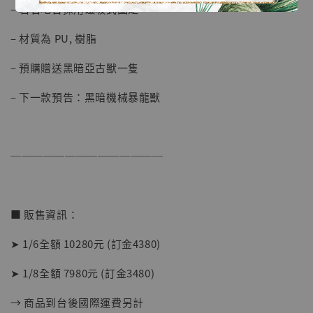
– 岩石地台採用磁吸式固定
【店內現貨】海賊王 系列蒐藏雕像 布魯克達
– 材質為 PU, 樹脂
摩 [7STARS Studio]
-
+
– 預購贈送黑暗亞古獸一隻
NT$ 1,500
NT$ 1,870
– 下一款預告：黑暗機械暴龍獸
加入購物車
──────────────
加購優惠【讓子彈飛 鵝城縣長 張麻子 [BK01]】
■ 販售資訊：
➤ 1/6全額 10280元 (訂金4380)
➤ 1/8全額 7980元 (訂金3480)
→ 商品到台後國際運費另計