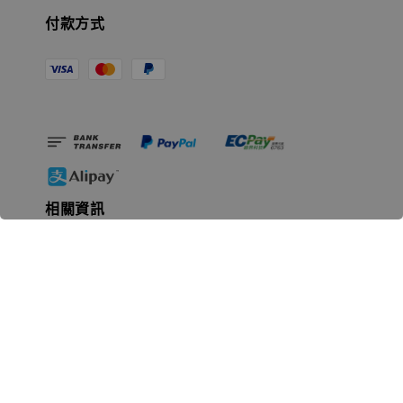
付款方式
相關資訊
無人島玩具公司資訊
里程碑
聯絡我們
認識GK
GK 預購流程說明
常見問題Q&A
EZWay易利委APP教學
For overseas clients