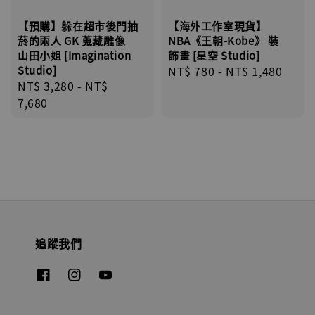
【海外工作室現貨】
【預購】躲在超市後門抽
NBA《王朝-Kobe》 裝
菸的兩人 GK 蒐藏雕像
飾畫 [星空 Studio]
山田小姐 [Imagination
Regular
NT$ 780
-
NT$ 1,480
Studio]
Regular
NT$ 3,280
-
NT$
price
price
7,680
追蹤我們