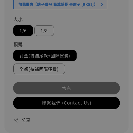
加購優惠【讓子彈飛 鵝城縣長 張麻子 [BK01]】
大小
1/6
1/8
預購
訂金(待補尾款+國際運費)
全額(待補國際運費)
售完
聯繫我們 (Contact Us)
分享