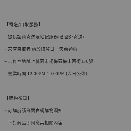
【寄送/自取服務】
– 提供超商寄送及宅配服務(含國外寄送)
– 來店自取者 請於取貨日一天前預約
– 工作室地址📍桃園市楊梅區梅山西街136號
– 營業時間 12:00PM-19:00PM (六日公休)
【購物須知】
– 訂購前請詳閱官網購物須知
– 下訂商品即同意其相關內容