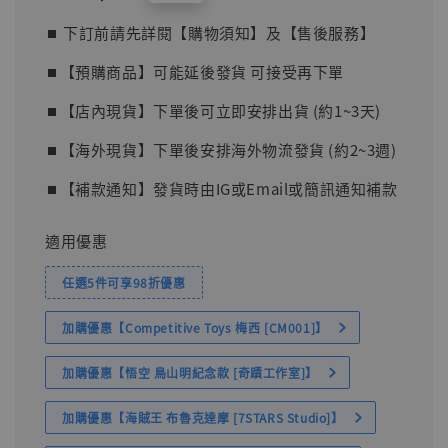
price
⏹︎ 下訂前請先詳閱【購物須知】及【售後服務】
⏹︎【預購商品】可能延後發貨 可接受再下單
⏹︎【店內現貨】下單後可立即安排出貨 (約1~3天)
⏹︎【海外現貨】下單後安排海外物流發貨 (約2~3週)
⏹︎【補款通知】發貨時由IG或Email或簡訊通知補款
適用優惠
任選5件可享98折優惠
加購優惠【Competitive Toys 梅西 [CM001]】
加購優惠【悟空 鳥山明紀念款 [奇蹟工作室]】
加購優惠【海賊王 布魯克達摩 [7STARS Studio]】