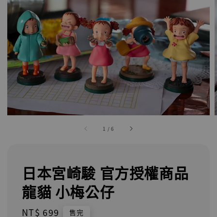
1
/
6
日本宮崎駿 官方授權商品
龍貓 小梅公仔
Regular
NT$ 699
售完