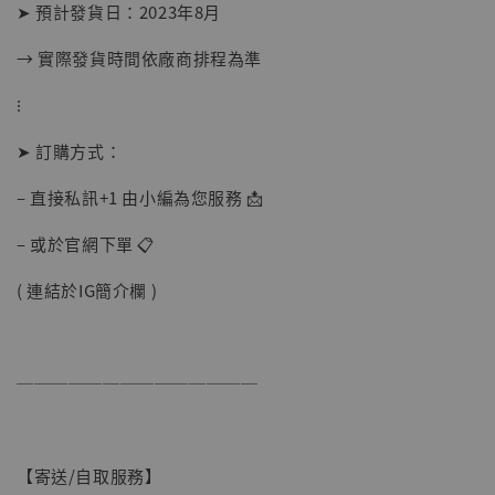
-
+
➤ 預計發貨日：2023年8月
NT$ 1,500
NT$ 1,870
→ 實際發貨時間依廠商排程為準
⁝
加入購物車
➤ 訂購方式：
– 直接私訊+1 由小編為您服務 📩
加購優惠【讓子彈飛 鵝城縣長 張麻子 [BK01]】
– 或於官網下單 📋
( 連結於IG簡介欄 )
──────────────
【寄送/自取服務】