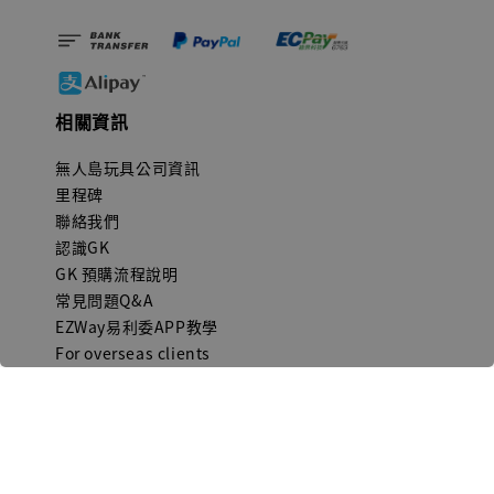
相關資訊
無人島玩具公司資訊
里程碑
聯絡我們
認識GK
GK 預購流程說明
常見問題Q&A
EZWay易利委APP教學
For overseas clients
Copyright © 2026 無人島玩具 All rights reserved | 統一編號 91582461