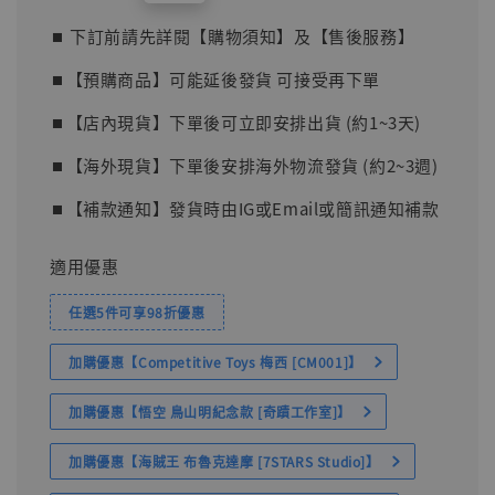
price
⏹︎ 下訂前請先詳閱【購物須知】及【售後服務】
⏹︎【預購商品】可能延後發貨 可接受再下單
⏹︎【店內現貨】下單後可立即安排出貨 (約1~3天)
⏹︎【海外現貨】下單後安排海外物流發貨 (約2~3週)
⏹︎【補款通知】發貨時由IG或Email或簡訊通知補款
適用優惠
任選5件可享98折優惠
加購優惠【Competitive Toys 梅西 [CM001]】
加購優惠【悟空 鳥山明紀念款 [奇蹟工作室]】
加購優惠【海賊王 布魯克達摩 [7STARS Studio]】