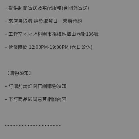
– 提供超商寄送及宅配服務(含國外寄送)
– 來店自取者 請於取貨日一天前預約
– 工作室地址📍桃園市楊梅區梅山西街136號
– 營業時間 12:00PM-19:00PM (六日公休)
【現貨】BJSTUDIO 1/6系列可動蒐藏人偶 讓
子彈飛 鵝城縣長 張麻子 [BK01]
-
+
NT$ 4,980
【購物須知】
NT$ 5,300
– 訂購前請詳閱官網購物須知
加入購物車
– 下訂商品即同意其相關內容
- - - - - - - - - - - - - - - - - - - -