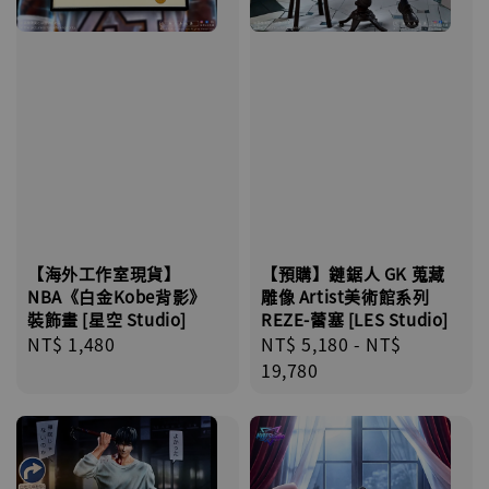
【海外工作室現貨】
【預購】鏈鋸人 GK 蒐藏
NBA《白金Kobe背影》
雕像 Artist美術館系列
裝飾畫 [星空 Studio]
REZE-蕾塞 [LES Studio]
Regular
NT$ 1,480
Regular
NT$ 5,180
-
NT$
price
price
19,780