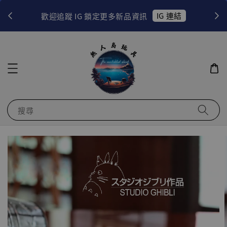
！
IG 連結
歡迎追蹤 IG 鎖定更多新品資訊
搜尋