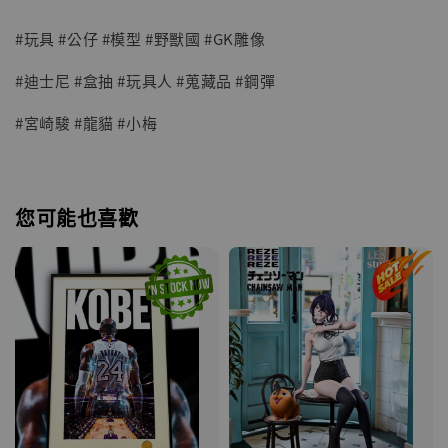
#玩具 #公仔 #模型 #野獸國 #GK雕像
#迪士尼 #盒抽 #玩具人 #蒐藏品 #鋼彈
#宮崎駿 #龍貓 #小梅
您可能也喜歡