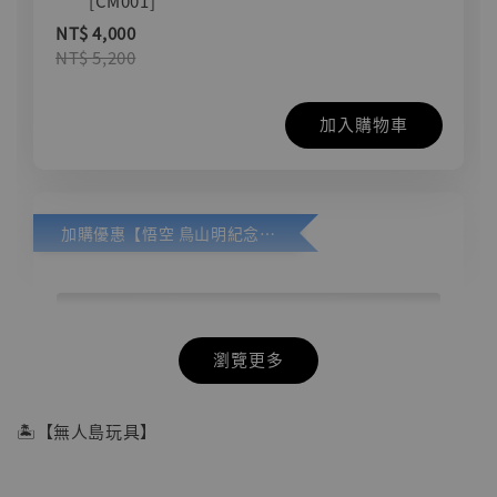
[CM001]
NT$ 4,000
NT$ 5,200
加入購物車
加購優惠【悟空 鳥山明紀念款 [奇蹟工作室]】
瀏覽更多
🏝【無人島玩具】