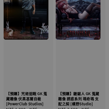
【預購】咒術迴戰 GK 蒐
【預購】鏈鋸人 GK 蒐藏
藏雕像 伏黑甚爾自裁
雕像 誘惑系列 瑪奇瑪 支
[PowerClub Studios]
配之契 [構野Studio]