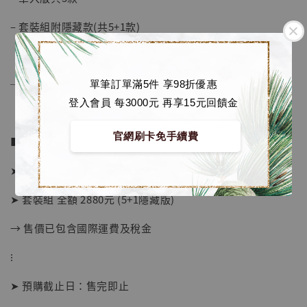
– 套裝組附隱藏款(共5+1款)
──────────────
單筆訂單滿5件 享98折優惠
登入會員 每3000元 再享15元回饋金
官網刷卡免手續費
■ 販售資訊：
➤ 單入版 全額 699元/個
➤ 套裝組 全額 2880元 (5+1隱藏版)
→ 售價已包含國際運費及稅金
⁝
【店內現貨】海賊王 系列蒐藏雕像 布魯克達
➤ 預購截止日：售完即止
摩 [7STARS Studio]