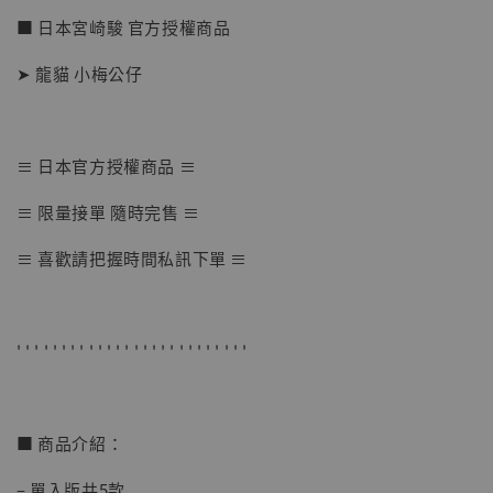
■ 日本宮崎駿 官方授權商品
➤ 龍貓 小梅公仔
≡ 日本官方授權商品 ≡
【店內現貨】七龍珠 系列蒐藏雕像 悟空 鳥山
≡ 限量接單 隨時完售 ≡
明紀念款 [奇蹟工作室]
≡ 喜歡請把握時間私訊下單 ≡
-
+
NT$ 4,280
NT$ 5,580
' ' ' ' ' ' ' ' ' ' ' ' ' ' ' ' ' ' ' ' ' ' ' ' ' '
加入購物車
■ 商品介紹：
加購優惠【海賊王 布魯克達摩 [7STARS Studio]】
– 單入版共5款