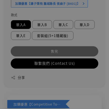
加購優惠【讓子彈飛 鵝城縣長 張麻子 [BK01]】
款式
單入A
單入B
單入C
單入D
單入E
套裝組(5+1隱藏版)
售完
聯繫我們 (Contact Us)
分享
加購優惠【Competitive Toys 梅西 [CM001]】