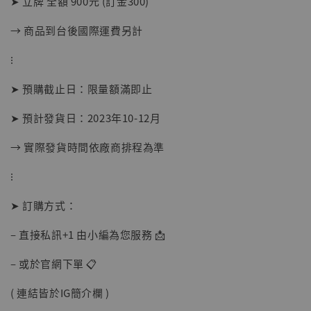
➤ 立牌 全額 900元 (訂金300)
NT$ 5,300
→ 商品到台後國際運費另計
加入購物車
⁝
➤ 預購截止日：限量額滿即止
➤ 預計發貨日：2023年10-12月
→ 實際發貨時間依廠商排程為準
⁝
➤ 訂購方式：
– 直接私訊+1 由小編為您服務 📩
– 或於官網下單 📋
( 連結皆於IG簡介欄 )