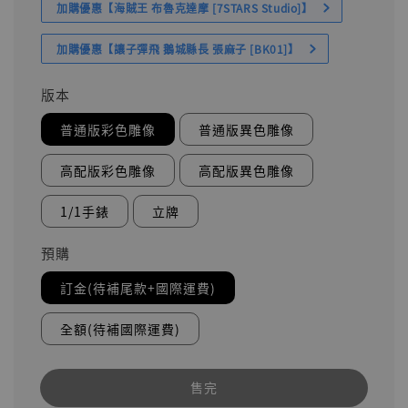
加購優惠【海賊王 布魯克達摩 [7STARS Studio]】
加購優惠【讓子彈飛 鵝城縣長 張麻子 [BK01]】
版本
普通版彩色雕像
普通版異色雕像
高配版彩色雕像
高配版異色雕像
1/1手錶
立牌
預購
訂金(待補尾款+國際運費)
全額(待補國際運費)
售完