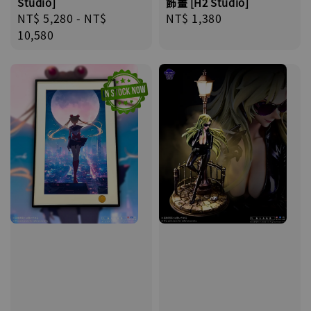
飾畫 [H2 Studio]
Studio]
Regular
NT$ 1,380
Regular
NT$ 5,280
-
NT$
price
price
10,580