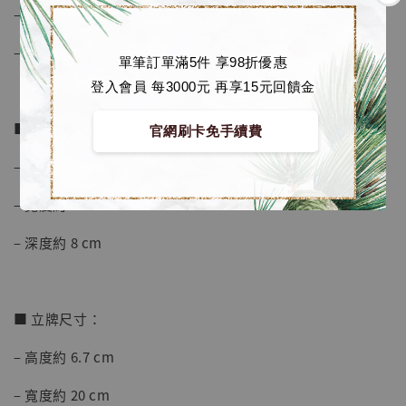
– 寬度約 17 cm
– 深度約 18 cm
單筆訂單滿5件 享98折優惠
登入會員 每3000元 再享15元回饋金
■ 手錶尺寸：
官網刷卡免手續費
【店內現貨】海賊王 系列蒐藏雕像 布魯克達
– 高度約 13 cm
摩 [7STARS Studio]
-
+
– 寬度約 7.5 cm
NT$ 1,500
NT$ 1,870
– 深度約 8 cm
加入購物車
■ 立牌尺寸：
– 高度約 6.7 cm
加購優惠【讓子彈飛 鵝城縣長 張麻子 [BK01]】
– 寬度約 20 cm