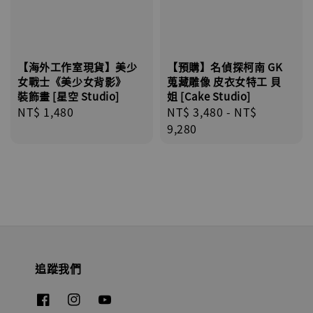
【海外工作室現貨】美少
【預購】名偵探柯南 GK
女戰士《美少女背影》
蒐藏雕像 皮衣女特工 貝
裝飾畫 [星空 Studio]
姐 [Cake Studio]
Regular
NT$ 1,480
Regular
NT$ 3,480
-
NT$
price
price
9,280
追蹤我們