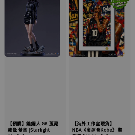
【海外工作室現貨】
【預購】鏈鋸人 GK 蒐藏
NBA《奧運會Kobe》 裝
雕像 蕾塞 [Starlight