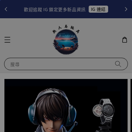
！
IG 連結
歡迎追蹤 IG 鎖定更多新品資訊
搜尋