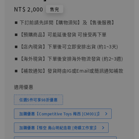
Regular
NT$ 2,000
售完
price
⏹︎ 下訂前請先詳閱【購物須知】及【售後服務】
⏹︎【預購商品】可能延後發貨 可接受再下單
⏹︎【店內現貨】下單後可立即安排出貨 (約1~3天)
⏹︎【海外現貨】下單後安排海外物流發貨 (約2~3週)
⏹︎【補款通知】發貨時由IG或Email或簡訊通知補款
適用優惠
任選5件可享98折優惠
加購優惠【Competitive Toys 梅西 [CM001]】
加購優惠【悟空 鳥山明紀念款 [奇蹟工作室]】