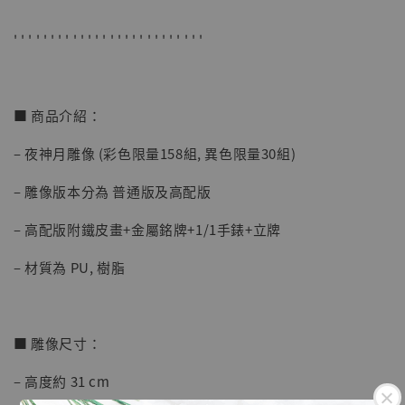
-
+
NT$ 4,280
NT$ 5,580
' ' ' ' ' ' ' ' ' ' ' ' ' ' ' ' ' ' ' ' ' ' ' ' ' '
加入購物車
■ 商品介紹：
– 夜神月雕像 (彩色限量158組, 異色限量30組)
加購優惠【海賊王 布魯克達摩 [7STARS Studio]】
– 雕像版本分為 普通版及高配版
– 高配版附鐵皮畫+金屬銘牌+1/1手錶+立牌
– 材質為 PU, 樹脂
■ 雕像尺寸：
– 高度約 31 cm