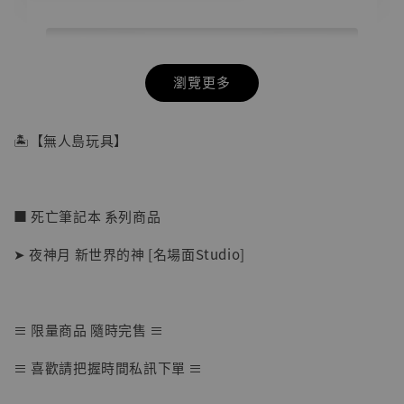
瀏覽更多
🏝【無人島玩具】
■ 死亡筆記本 系列商品
➤ 夜神月 新世界的神 [名場面Studio]
≡ 限量商品 隨時完售 ≡
【店內現貨】七龍珠 系列蒐藏雕像 悟空 鳥山
≡ 喜歡請把握時間私訊下單 ≡
明紀念款 [奇蹟工作室]