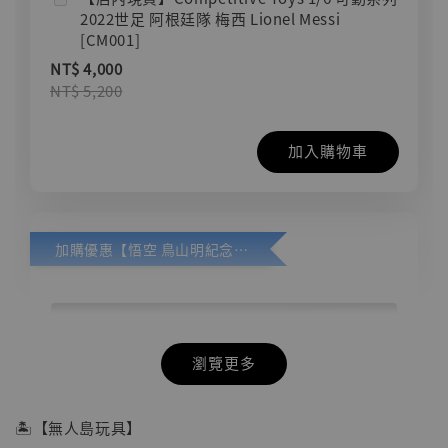
2022世足 阿根廷隊 梅西 Lionel Messi
[CM001]
NT$ 4,000
NT$ 5,200
加入購物車
加購優惠【悟空 鳥山明紀念款 [奇蹟工作室]】
瀏覽更多
🏝【無人島玩具】