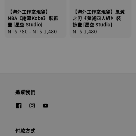
【海外工作室現貨】
【海外工作室現貨】鬼滅
NBA《謝幕Kobe》 裝飾
之刃《鬼滅四人組》 裝
畫 [星空 Studio]
飾畫 [星空 Studio]
Regular
NT$ 780
-
NT$ 1,480
Regular
NT$ 1,480
price
price
追蹤我們
付款方式