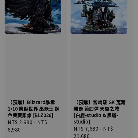
【預購】宮崎駿 GK 蒐藏
【預購】Blizzard暴雪
雕像 第四彈 天空之城
1/10 魔獸世界 巫妖王 銅
[白鹿-studio & 黑蟻-
色典藏雕像 [BLZ026]
studio]
Regular
NT$ 2,980
-
NT$
Regular
NT$ 7,680
-
NT$
price
6,980
price
21,680