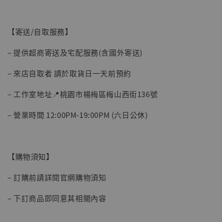
【寄送/自取服務】
– 提供超商寄送及宅配服務(含國外寄送)
– 來店自取者 請於取貨日一天前預約
– 工作室地址📍桃園市楊梅區梅山西街136號
【現貨】BJSTUDIO 1/6系列可動蒐藏人偶 讓
– 營業時間 12:00PM-19:00PM (六日公休)
子彈飛 鵝城縣長 張麻子 [BK01]
-
+
NT$ 4,980
NT$ 5,300
【購物須知】
加入購物車
– 訂購前請詳閱官網購物須知
– 下訂商品即同意其相關內容