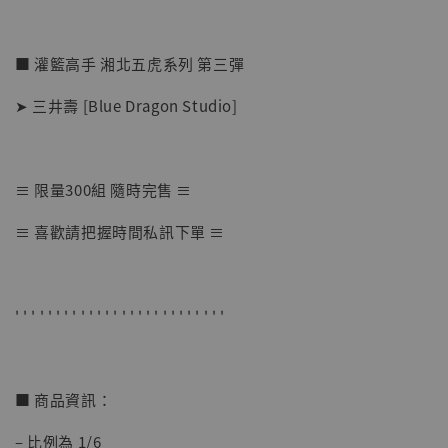
■ 灌籃高手 湘北五虎系列 第三彈
➤ 三井壽 [Blue Dragon Studio]
≡ 限量300組 隨時完售 ≡
【店內現貨】七龍珠 系列蒐藏雕像 悟空 鳥山
≡ 喜歡請把握時間私訊下單 ≡
明紀念款 [奇蹟工作室]
-
+
NT$ 4,280
NT$ 5,580
' ' ' ' ' ' ' ' ' ' ' ' ' ' ' ' ' ' ' ' ' ' ' ' ' '
加入購物車
■ 商品資訊：
– 比例為 1/6