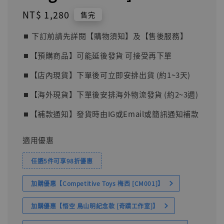
Regular
NT$ 1,280
售完
price
⏹︎ 下訂前請先詳閱【購物須知】及【售後服務】
⏹︎【預購商品】可能延後發貨 可接受再下單
⏹︎【店內現貨】下單後可立即安排出貨 (約1~3天)
⏹︎【海外現貨】下單後安排海外物流發貨 (約2~3週)
⏹︎【補款通知】發貨時由IG或Email或簡訊通知補款
適用優惠
任選5件可享98折優惠
加購優惠【Competitive Toys 梅西 [CM001]】
加購優惠【悟空 鳥山明紀念款 [奇蹟工作室]】