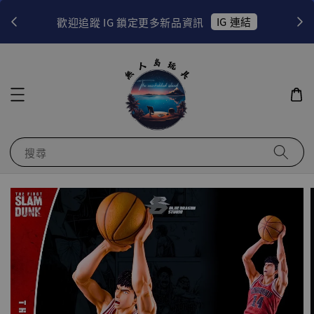
！
IG 連結
歡迎追蹤 IG 鎖定更多新品資訊
搜尋