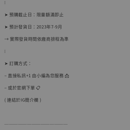
⁝
摩 [7STARS Studio]
-
+
➤ 預購截止日：限量額滿即止
NT$ 1,500
NT$ 1,870
➤ 預計發貨日：2023年7-9月
→ 實際發貨時間依廠商排程為準
加入購物車
⁝
➤ 訂購方式：
加購優惠【讓子彈飛 鵝城縣長 張麻子 [BK01]】
– 直接私訊+1 由小編為您服務 📩
– 或於官網下單 📋
( 連結於IG簡介欄 )
──────────────