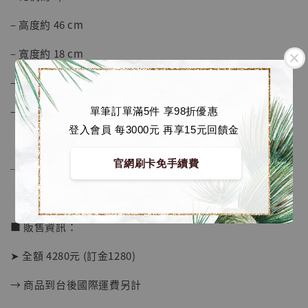
加購優惠【海賊王 布魯克達摩 [7STARS Studio]】
– 高度約 46 cm
– 寬度約 18 cm
– 深度約 21 cm
– 材質為 進口樹脂, 進口PU, ABS等
單筆訂單滿5件 享98折優惠
登入會員 每3000元 再享15元回饋金
官網刷卡免手續費
──────────────
■ 販售資訊：
➤ 全額 4280元 (訂金1280)
→ 商品到台後國際運費另計
【店內現貨】海賊王 系列蒐藏雕像 布魯克達