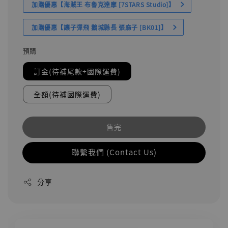
加購優惠【海賊王 布魯克達摩 [7STARS Studio]】
加購優惠【讓子彈飛 鵝城縣長 張麻子 [BK01]】
預購
訂金(待補尾款+國際運費)
全額(待補國際運費)
售完
聯繫我們 (Contact Us)
分享