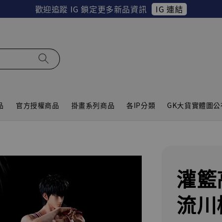
IG 連結
歡迎追蹤 IG 鎖定更多新品資訊
品
官方授權商品
掛畫系列商品
各IP分類
GK大貨實體圖公
灌籃
流川