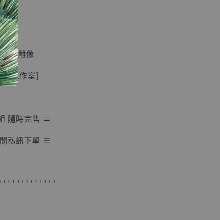
現貨】七龍珠
】
藏雕像 悟空
紀念款 [奇蹟
]
姿系列雕像
-
+
殿堂工作室]
入購物車
組 隨時完售 ≡
間私訊下單 ≡
加購優惠【海賊王 布魯克達摩 [7STARS Studio]】
' ' ' ' ' ' ' ' ' ' ' ' '