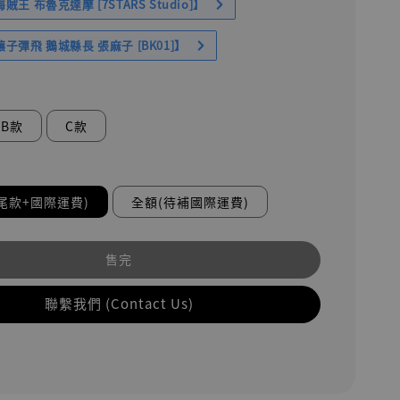
王 布魯克達摩 [7STARS Studio]】
子彈飛 鵝城縣長 張麻子 [BK01]】
B款
C款
尾款+國際運費)
全額(待補國際運費)
售完
聯繫我們 (Contact Us)