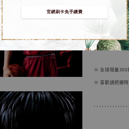
【店內
🏝【無人島玩具
系列蒐
官網刷卡免手續費
鳥山明
工作室
■ 灌籃高手 站
NT$ 4,280
NT$ 5,580
➤ 流川楓 [模玩
加
≡ 全球限量300
≡ 喜歡請把握時
' ' ' ' ' ' ' ' ' ' ' ' ' 