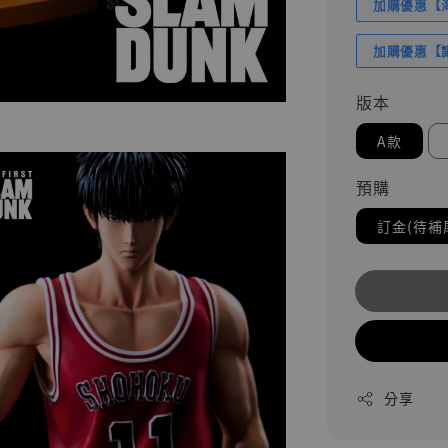
加購優惠【海賊
加購優惠【讓
版本
A款
預購
訂金(待補
分享