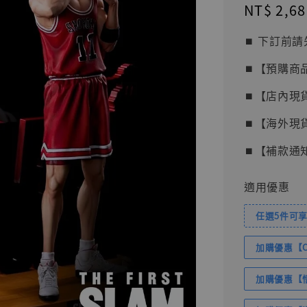
Regular
NT$ 2,68
price
⏹︎ 下訂
⏹︎【預購商
⏹︎【店內現
⏹︎【海外現
⏹︎【補款通
適用優惠
任選5件可享
加購優惠【Com
加購優惠【悟