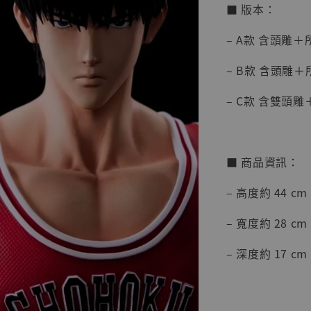
■ 版本：
– A款 含頭雕
– B款 含頭雕
【店內
系列蒐
– C款 含雙頭
克達摩 
Studio
NT$ 1,500
■ 商品資訊：
NT$ 1,870
– 高度約 44 cm
加
– 寬度約 28 cm
– 深度約 17 cm