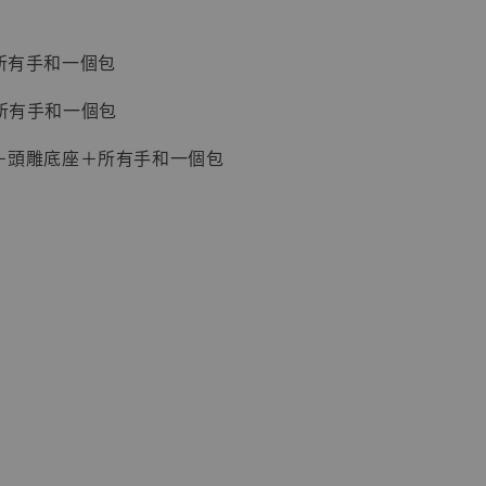
＋所有手和一個包
＋所有手和一個包
現貨】海賊王
藏雕像 布魯
雕＋頭雕底座＋所有手和一個包
[7STARS
]
-
+
入購物車
加購優惠【讓子彈飛 鵝城縣長 張麻子 [BK01]】