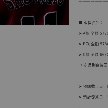
───────
■ 販售資訊：
➤ A款 全額 578
➤ B款 全額 578
【現貨
➤ C款 全額 668
BJST
可動蒐
→ 商品到台後
彈飛 
子 [BK
⁝
NT$ 4,980
➤ 預購截止日
NT$ 5,300
➤ 預計發貨日
加
⁝