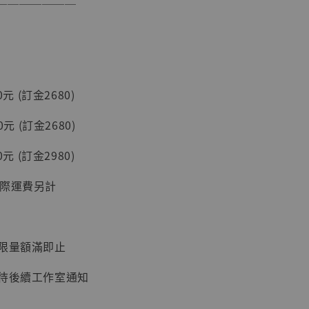
───────
0元 (訂金2680)
0元 (訂金2680)
】
0元 (訂金2980)
UDIO 1/6系列
藏人偶 讓子
國際運費另計
鵝城縣長 張麻
01]
-
+
：限量額滿即止
：待後續工作室通知
入購物車