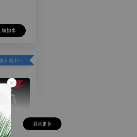
入購物車
加購優惠【悟空 鳥山明紀念款 [奇蹟工作室]】
瀏覽更多