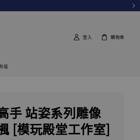
登入
購物車
布區
高手 站姿系列雕像
楓 [模玩殿堂工作室]