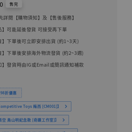
0
售完
前請先詳閱【購物須知】及【售後服務】
品】可能延後發貨 可接受再下單
貨】下單後可立即安排出貨 (約1~3天)
貨】下單後安排海外物流發貨 (約2~3週)
知】發貨時由IG或Email或簡訊通知補款
98折優惠
petitive Toys 梅西 [CM001]】
空 鳥山明紀念款 [奇蹟工作室]】