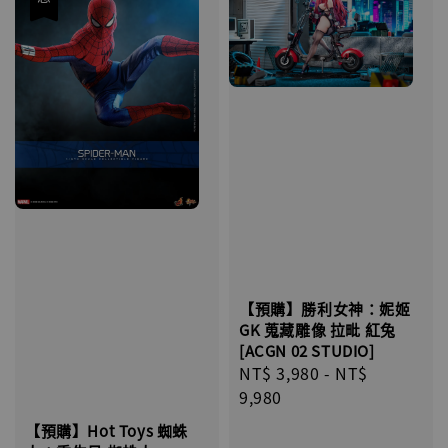
【預購】勝利女神：妮姬
GK 蒐藏雕像 拉毗 紅兔
[ACGN 02 STUDIO]
Regular
NT$ 3,980
-
NT$
price
9,980
【預購】Hot Toys 蜘蛛