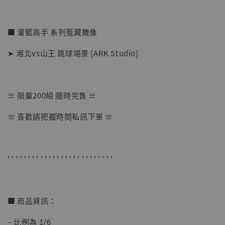
■ 灌籃高手 系列蒐藏雕像
➤ 湘北vs山王 跳球場景 [ARK Studio]
≡ 限量200組 隨時完售 ≡
【店內現貨】七龍珠 系列蒐藏雕像 悟空 鳥山
≡ 喜歡請把握時間私訊下單 ≡
明紀念款 [奇蹟工作室]
-
+
NT$ 4,280
NT$ 5,580
' ' ' ' ' ' ' ' ' ' ' ' ' ' ' ' ' ' ' ' ' ' ' ' ' '
加入購物車
■ 商品資訊：
– 比例為 1/6