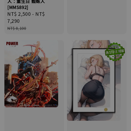
人：重生日 蜘蛛人
[MMS892]
Sale
NT$ 2,500
-
NT$
price
7,290
Regular
NT$ 8,100
price