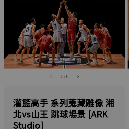
1
/
5
灌籃高手 系列蒐藏雕像 湘
北vs山王 跳球場景 [ARK
Studio]