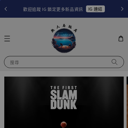
！
IG 連結
歡迎追蹤 IG 鎖定更多新品資訊
搜尋