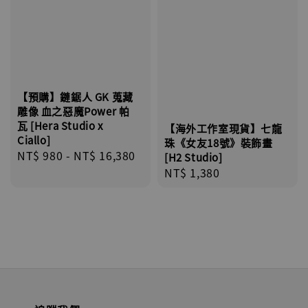
【預購】鏈鋸人 GK 蒐藏
雕像 血之惡魔Power 帕
瓦 [Hera Studio x
【海外工作室現貨】七龍
Ciallo]
珠《女友18號》裝飾畫
Regular
NT$ 980
-
NT$ 16,380
[H2 Studio]
price
Regular
NT$ 1,380
price