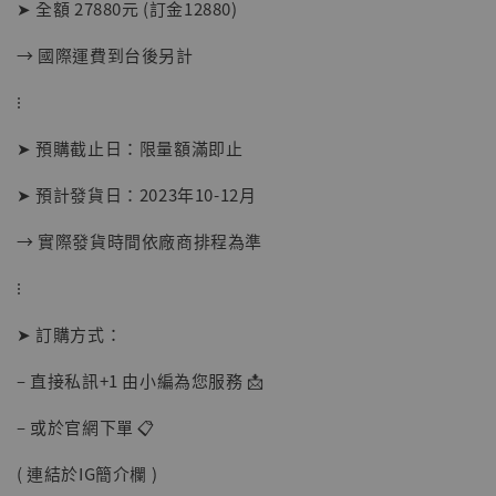
➤ 全額 27880元 (訂金12880)
摩 [7STARS Studio]
-
+
→ 國際運費到台後另計
NT$ 1,500
NT$ 1,870
⁝
➤ 預購截止日：限量額滿即止
加入購物車
➤ 預計發貨日：2023年10-12月
→ 實際發貨時間依廠商排程為準
加購優惠【讓子彈飛 鵝城縣長 張麻子 [BK01]】
⁝
➤ 訂購方式：
– 直接私訊+1 由小編為您服務 📩
– 或於官網下單 📋
( 連結於IG簡介欄 )