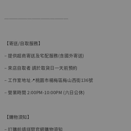
──────────────
【寄送/自取服務】
– 提供超商寄送及宅配服務(含國外寄送)
【現貨】BJSTUDIO 1/6系列可動蒐藏人偶 讓
– 來店自取者 請於取貨日一天前預約
子彈飛 鵝城縣長 張麻子 [BK01]
-
+
NT$ 4,980
– 工作室地址📍桃園市楊梅區梅山西街136號
NT$ 5,300
– 營業時間 2:00PM-10:00PM (六日公休)
加入購物車
【購物須知】
– 訂購前請詳閱官網購物須知