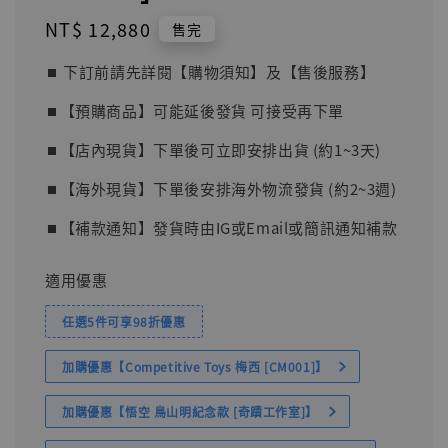
Regular
NT$ 12,880
售完
price
⏹︎ 下訂前請先詳閱【購物須知】及【售後服務】
⏹︎【預購商品】可能延後發貨 可接受再下單
⏹︎【店內現貨】下單後可立即安排出貨 (約1~3天)
⏹︎【海外現貨】下單後安排海外物流發貨 (約2~3週)
⏹︎【補款通知】發貨時由IG或Email或簡訊通知補款
適用優惠
任選5件可享98折優惠
加購優惠【Competitive Toys 梅西 [CM001]】
加購優惠【悟空 鳥山明紀念款 [奇蹟工作室]】