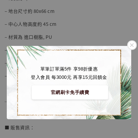
加購優惠【海賊王 布魯克達摩 [7STARS Studio]】
– 地台尺寸約 80x66 cm
– 中心人物高度約 45 cm
– 材質為 進口樹脂, PU
– 地台材質為 金屬, 木料
– 人物腳部可與地台磁吸固定
單筆訂單滿5件 享98折優惠
– 人物可隨意擺放 (無固定樁位)
登入會員 每3000元 再享15元回饋金
官網刷卡免手續費
──────────────
■ 販售資訊：
【店內現貨】海賊王 系列蒐藏雕像 布魯克達