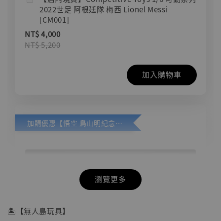
2022世足 阿根廷隊 梅西 Lionel Messi
[CM001]
NT$ 4,000
NT$ 5,200
加入購物車
加購優惠【悟空 鳥山明紀念款 [奇蹟工作室]】
瀏覽更多
🏝【無人島玩具】