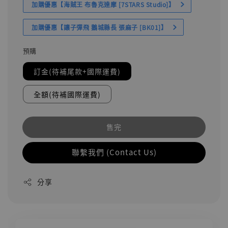
加購優惠【海賊王 布魯克達摩 [7STARS Studio]】
加購優惠【讓子彈飛 鵝城縣長 張麻子 [BK01]】
預購
訂金(待補尾款+國際運費)
全額(待補國際運費)
售完
聯繫我們 (Contact Us)
分享