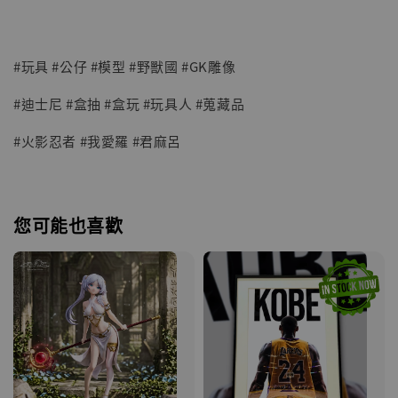
#玩具 #公仔 #模型 #野獸國 #GK雕像
#迪士尼 #盒抽 #盒玩 #玩具人 #蒐藏品
#火影忍者 #我愛羅 #君麻呂
您可能也喜歡