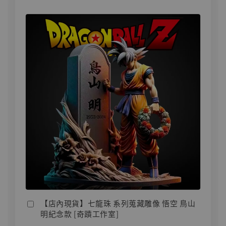
【店內現貨】七龍珠 系列蒐藏雕像 悟空 鳥山
明紀念款 [奇蹟工作室]