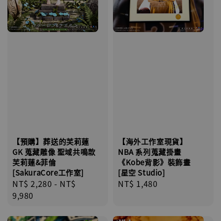
【海外工作室現貨】
【預購】葬送的芙莉蓮
NBA 系列蒐藏掛畫
GK 蒐藏雕像 聖域共鳴款
《Kobe背影》裝飾畫
芙莉蓮&菲倫
[星空 Studio]
[SakuraCore工作室]
Regular
NT$ 1,480
Regular
NT$ 2,280
-
NT$
price
price
9,980