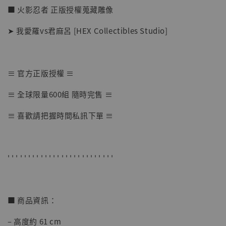
■ 火影忍者 正版授權蒐藏雕像
➤ 我愛羅vs君麻呂 [HEX Collectibles Studio]
≡ 官方正版授權 ≡
【店內現貨】海賊王 系列蒐藏雕像 布魯克達
≡ 全球限量600組 隨時完售 ≡
摩 [7STARS Studio]
-
+
NT$ 1,500
≡ 喜歡請把握時間私訊下單 ≡
NT$ 1,870
加入購物車
' ' ' ' ' ' ' ' ' ' ' ' ' ' ' ' ' ' ' ' ' ' ' ' ' '
■ 商品資訊：
加購優惠【讓子彈飛 鵝城縣長 張麻子 [BK01]】
– 高度約 61 cm