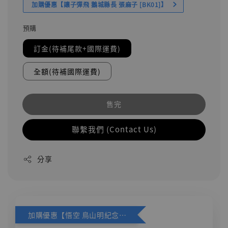
加購優惠【讓子彈飛 鵝城縣長 張麻子 [BK01]】
預購
訂金(待補尾款+國際運費)
全額(待補國際運費)
售完
聯繫我們 (Contact Us)
分享
加購優惠【悟空 鳥山明紀念款 [奇蹟工作室]】