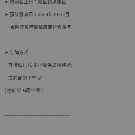
➤ 預購截止日：限量額滿即止
NT$ 5,300
➤ 預計發貨日：2024年10-12月
加入購物車
→ 實際發貨時間依廠商排程為準
⁝
➤ 訂購方式：
– 直接私訊+1 由小編為您服務 📩
– 或於官網下單 📋
( 連結於IG簡介欄 )
──────────────