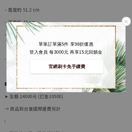
– 寬度約 51.2 cm
– 深度約 48 cm
– 材質為 PolyStone, PU, PVC等
單筆訂單滿5件 享98折優惠
登入會員 每3000元 再享15元回饋金
──────────────
官網刷卡免手續費
■ 販售資訊：
➤ 全額 24000元 (訂金10500)
→ 商品到台後國際運費另計
【現貨】BJSTUDIO 1/6系列可動蒐藏人偶 讓
子彈飛 鵝城縣長 張麻子 [BK01]
⁝
-
+
NT$ 4,980