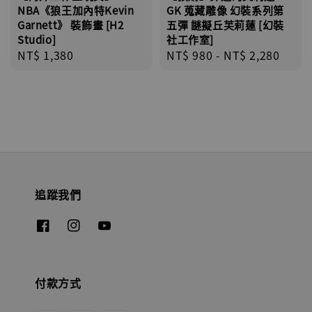
NBA《狼王加內特Kevin
GK 蒐藏雕像 幻裝系列第
Garnett》 裝飾畫 [H2
五彈 謎擬丘芙莉蓮 [幻裝
Studio]
社工作室]
Regular
NT$ 1,380
Regular
NT$ 980
-
NT$ 2,280
price
price
追蹤我們
付款方式