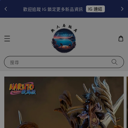
！
IG 連結
歡迎追蹤 IG 鎖定更多新品資訊
搜尋