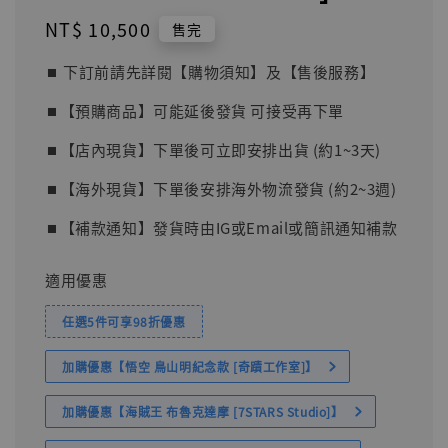
Regular
NT$ 10,500
售完
price
⏹︎ 下訂前請先詳閱【購物須知】及【售後服務】
⏹︎【預購商品】可能延後發貨 可接受再下單
⏹︎【店內現貨】下單後可立即安排出貨 (約1~3天)
⏹︎【海外現貨】下單後安排海外物流發貨 (約2~3週)
⏹︎【補款通知】發貨時由IG或Email或簡訊通知補款
適用優惠
任選5件可享98折優惠
加購優惠【悟空 鳥山明紀念款 [奇蹟工作室]】
加購優惠【海賊王 布魯克達摩 [7STARS Studio]】