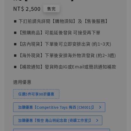
Regular
NT$ 2,500
售完
price
⏹︎ 下訂前請先詳閱【購物須知】及【售後服務】
⏹︎【預購商品】可能延後發貨 可接受再下單
⏹︎【店內現貨】下單後可立即安排出貨 (約1~3天)
⏹︎【海外現貨】下單後安排海外物流發貨 (約2~3週)
⏹︎【補款通知】發貨時由IG或Email或簡訊通知補款
適用優惠
任選5件可享98折優惠
加購優惠【Competitive Toys 梅西 [CM001]】
加購優惠【悟空 鳥山明紀念款 [奇蹟工作室]】