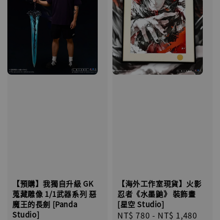
【海外工作室現貨】火影
【預購】我獨自升級 GK
忍者《水墨鼬》 裝飾畫
蒐藏雕像 1/1武器系列 惡
[星空 Studio]
魔王的長劍 [Panda
Regular
NT$ 780
-
NT$ 1,480
Studio]