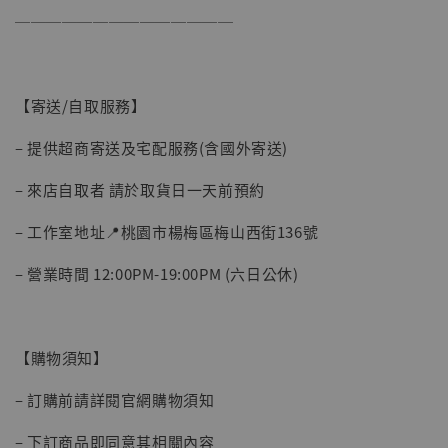
──────────────
【寄送/自取服務】
– 提供超商寄送及宅配服務(含國外寄送)
– 來店自取者 請於取貨日一天前預約
【現貨】BJSTUDIO 1/6系列可動蒐藏人偶 讓
– 工作室地址📍桃園市楊梅區梅山西街136號
子彈飛 鵝城縣長 張麻子 [BK01]
-
+
NT$ 4,980
– 營業時間 12:00PM-19:00PM (六日公休)
NT$ 5,300
加入購物車
【購物須知】
– 訂購前請詳閱官網購物須知
– 下訂商品即同意其相關內容