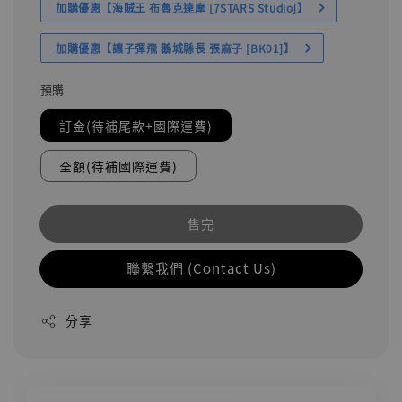
加購優惠【海賊王 布魯克達摩 [7STARS Studio]】
加購優惠【讓子彈飛 鵝城縣長 張麻子 [BK01]】
預購
訂金(待補尾款+國際運費)
全額(待補國際運費)
售完
聯繫我們 (Contact Us)
分享