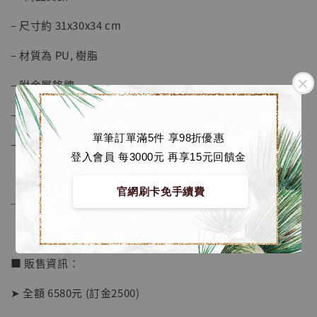
加購優惠【海賊王 布魯克達摩 [7STARS Studio]】
– 尺寸約 31x30x34 cm
– 材質為 PU, 樹脂
– 附金屬銘牌
– 螺旋手裏劍可亮燈
單筆訂單滿5件 享98折優惠
– 可與佩恩雕像共鳴
登入會員 每3000元 再享15元回饋金
官網刷卡免手續費
──────────────
■ 販售資訊：
➤ 全額 6580元 (訂金2500)
【店內現貨】海賊王 系列蒐藏雕像 布魯克達