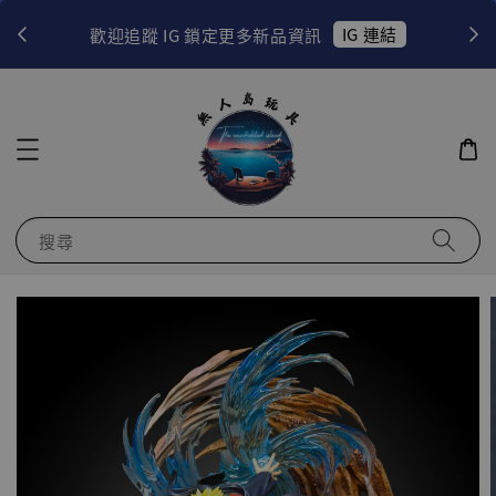
！
IG 連結
歡迎追蹤 IG 鎖定更多新品資訊
搜尋