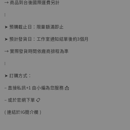
→ 商品到台後國際運費另計
摩 [7STARS Studio]
-
+
⁝
NT$ 1,500
NT$ 1,870
➤ 預購截止日：限量額滿即止
➤ 預計發貨日：工作室通知結單後約3個月
加入購物車
→ 實際發貨時間依廠商排程為準
⁝
加購優惠【讓子彈飛 鵝城縣長 張麻子 [BK01]】
➤ 訂購方式：
– 直接私訊+1 由小編為您服務 📩
– 或於官網下單 📋
( 連結於IG簡介欄 )