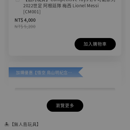
2022世足 阿根廷隊 梅西 Lionel Messi
[CM001]
NT$ 4,000
NT$ 5,200
加入購物車
加購優惠【悟空 鳥山明紀念款 [奇蹟工作室]】
瀏覽更多
🏝【無人島玩具】