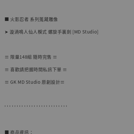
■ 火影忍者 系列蒐藏雕像
➤ 漩渦鳴人仙人模式 螺旋手裏劍 [MD Studio]
≡ 限量148組 隨時完售 ≡
【店內現貨】七龍珠 系列蒐藏雕像 悟空 鳥山
≡ 喜歡請把握時間私訊下單 ≡
明紀念款 [奇蹟工作室]
≡ GK MD Studio 原創設計≡
-
+
NT$ 4,280
NT$ 5,580
' ' ' ' ' ' ' ' ' ' ' ' ' ' ' ' ' ' ' ' ' ' ' ' ' '
加入購物車
■ 商品資訊：