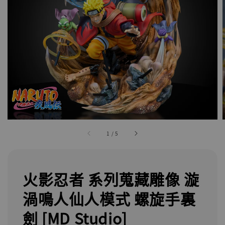
1
/
5
火影忍者 系列蒐藏雕像 漩
渦鳴人仙人模式 螺旋手裏
劍 [MD Studio]