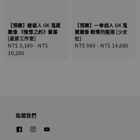
【預購】鏈鋸人 GK 蒐藏
【預購】一拳超人 GK 蒐
雕像 《憧憬之約》蕾塞
藏雕像 戰慄的龍捲 [少女
[星原工作室]
社]
Regular
NT$ 3,180
-
NT$
Regular
NT$ 980
-
NT$ 14,680
price
10,280
price
追蹤我們