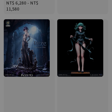
Regular
NT$ 6,280
-
NT$
price
price
11,580