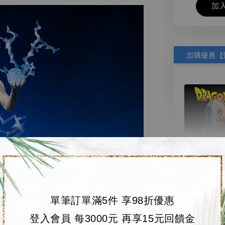
加
【店內
🏝【無人島玩具
系列蒐
單筆訂單滿5件 享98折優惠
鳥山明
登入會員 每3000元 再享15元回饋金
工作室