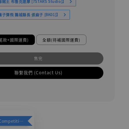
王 布魯克達摩 [7STARS Studio]】
子彈飛 鵝城縣長 張麻子 [BK01]】
尾款+國際運費)
全額(待補國際運費)
售完
聯繫我們 (Contact Us)
加購優惠【Competitive Toys 梅西 [CM001]】