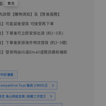
0
售完
前請先詳閱【購物須知】及【售後服務】
品】可能延後發貨 可接受再下單
貨】下單後可立即安排出貨 (約1~3天)
貨】下單後安排海外物流發貨 (約2~3週)
知】發貨時由IG或Email或簡訊通知補款
98折優惠
petitive Toys 梅西 [CM001]】
空 鳥山明紀念款 [奇蹟工作室]】