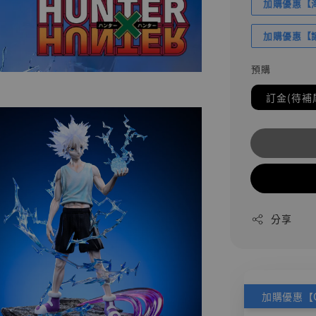
加購優惠【海賊
加購優惠【讓
預購
訂金(待補
分享