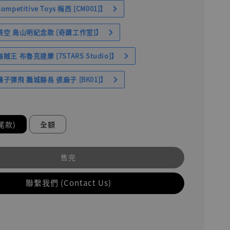
petitive Toys 梅西 [CM001]】
空 鳥山明紀念款 [奇蹟工作室]】
王 布魯克達摩 [7STARS Studio]】
子彈飛 鵝城縣長 張麻子 [BK01]】
尾款)
全額
售完
聯繫我們 (Contact Us)