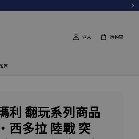
登入
購物車
布區
瑪利 翻玩系列商品
·西多拉 陸戰 突