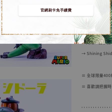
【店內
🏝【無人島玩具
官網刷卡免手續費
系列蒐
鳥山明
工作室
■ 超級瑪利 翻
NT$ 4,280
NT$ 5,580
➤ 閃耀·西多拉
→ Shining Shi
加
≡ 全球限量400
≡ 喜歡請把握時
' ' ' ' ' ' ' ' ' ' ' ' ' 