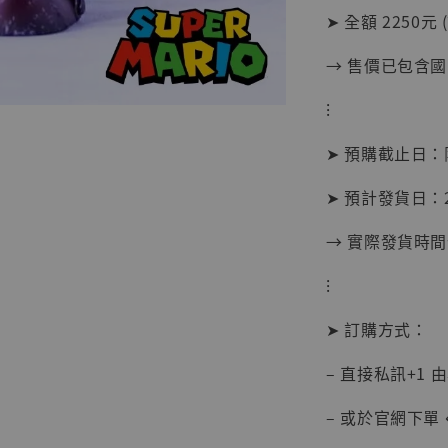
➤ 全額 2250元 
→ 售價已包含
⁝
➤ 預購截止日
➤ 預計發貨日：2
【現貨
→ 實際發貨時
BJST
可動蒐
⁝
彈飛 
子 [BK
➤ 訂購方式：
NT$ 4,980
– 直接私訊+1 
NT$ 5,300
– 或於官網下單 
加