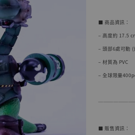
■ 商品資訊：
– 高度約 17.5 c
【店內
系列蒐
– 頭部6處可動 
克達摩 
Studio
– 材質為 PVC
NT$ 1,500
– 全球限量400p
NT$ 1,870
加
───────
■ 販售資訊：