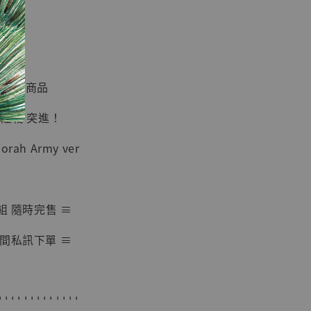
現貨】七龍珠
】
藏雕像 悟空
紀念款 [奇蹟
]
玩系列商品
-
+
 陸戰 突進！
dorah Army ver
入購物車
組 隨時完售 ≡
加購優惠【海賊王 布魯克達摩 [7STARS Studio]】
間私訊下單 ≡
' ' ' ' ' ' ' ' ' ' ' ' '