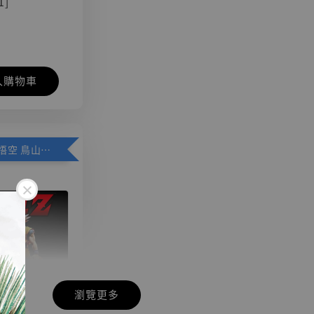
1]
入購物車
加購優惠【悟空 鳥山明紀念款 [奇蹟工作室]】
瀏覽更多