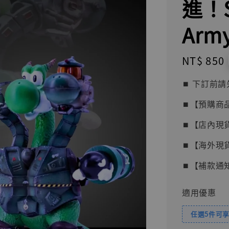
進！Sh
Army
Regular
NT$ 850
price
⏹︎ 下訂
⏹︎【預購商
⏹︎【店內現
⏹︎【海外現
⏹︎【補款通
適用優惠
任選5件可享