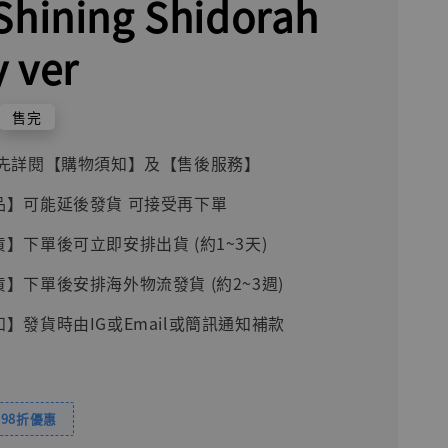
ining Shidorah
 ver
售完
前請先詳閱【購物須知】及【售後服務】
品】可能延後發貨 可接受再下單
貨】下單後可立即安排出貨 (約1~3天)
貨】下單後安排海外物流發貨 (約2~3週)
知】發貨時由IG或Email或簡訊通知補款
98折優惠