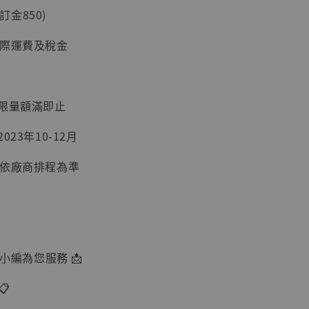
(訂金850)
國際運費及稅金
：限量額滿即止
023年10-12月
】
間依廠商排程為準
UDIO 1/6系列
藏人偶 讓子
鵝城縣長 張麻
01]
-
+
由小編為您服務 📩
📋
入購物車