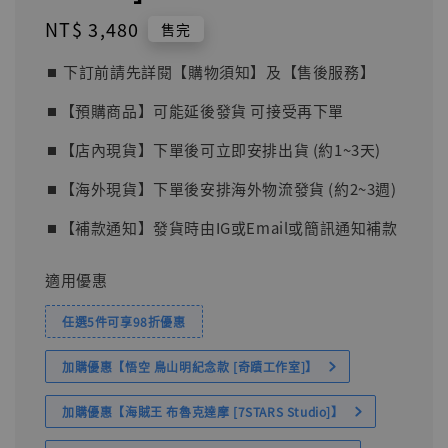
Regular
NT$ 3,480
售完
price
⏹︎ 下訂前請先詳閱【購物須知】及【售後服務】
⏹︎【預購商品】可能延後發貨 可接受再下單
⏹︎【店內現貨】下單後可立即安排出貨 (約1~3天)
⏹︎【海外現貨】下單後安排海外物流發貨 (約2~3週)
⏹︎【補款通知】發貨時由IG或Email或簡訊通知補款
適用優惠
任選5件可享98折優惠
加購優惠【悟空 鳥山明紀念款 [奇蹟工作室]】
加購優惠【海賊王 布魯克達摩 [7STARS Studio]】