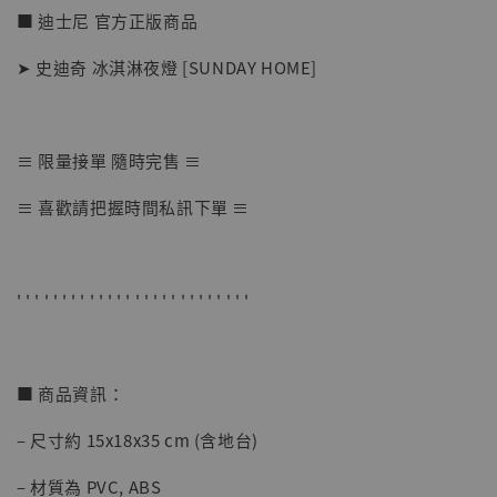
■ 迪士尼 官方正版商品
➤ 史迪奇 冰淇淋夜燈 [SUNDAY HOME]
≡ 限量接單 隨時完售 ≡
【店內現貨】海賊王 系列蒐藏雕像 布魯克達
≡ 喜歡請把握時間私訊下單 ≡
摩 [7STARS Studio]
-
+
NT$ 1,500
NT$ 1,870
' ' ' ' ' ' ' ' ' ' ' ' ' ' ' ' ' ' ' ' ' ' ' ' ' '
加入購物車
■ 商品資訊：
– 尺寸約 15x18x35 cm (含地台)
加購優惠【讓子彈飛 鵝城縣長 張麻子 [BK01]】
– 材質為 PVC, ABS