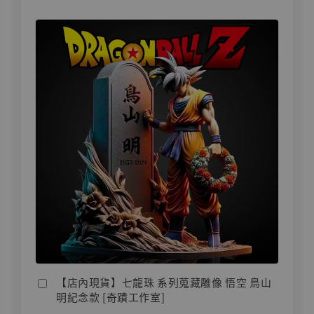
【店內現貨】七龍珠 系列蒐藏雕像 悟空 鳥山
明紀念款 [奇蹟工作室]