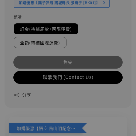
加購優惠【讓子彈飛 鵝城縣長 張麻子 [BK01]】
預購
訂金(待補尾款+國際運費)
全額(待補國際運費)
售完
聯繫我們 (Contact Us)
分享
加購優惠【悟空 鳥山明紀念款 [奇蹟工作室]】