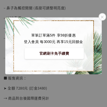
– 鼻子為觸控開關 (長按可調整明亮度)
– USB充電
– 電量可續航約8-10小時
單筆訂單滿5件 享98折優惠
– Disney官方授權
登入會員 每3000元 再享15元回饋金
官網刷卡免手續費
──────────────
■ 販售資訊：
➤ 全額 7280元 (訂金3480)
【現貨】BJSTUDIO 1/6系列可動蒐藏人偶 讓
子彈飛 鵝城縣長 張麻子 [BK01]
→ 商品到台後國際運費另計
-
+
NT$ 4,980