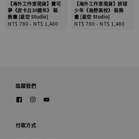
【海外工作室現貨】寶可
【海外工作室現貨】排球
夢《皮卡丘30週年》 裝
少年《烏野高校》 裝飾
飾畫 [星空 Studio]
畫 [星空 Studio]
Regular
NT$ 780
-
NT$ 1,480
Regular
NT$ 780
-
NT$ 1,480
price
price
追蹤我們
付款方式