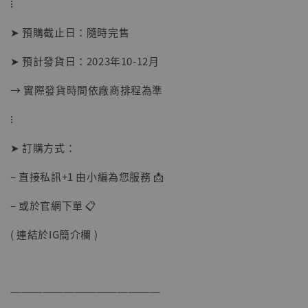
⁝
NT$ 5,300
➤ 預購截止日：隨時完售
加入購物車
➤ 預計發貨日：2023年10-12月
→ 實際發貨時間依廠商排程為準
⁝
➤ 訂購方式：
– 直接私訊+1 由小編為您服務 📩
– 或於官網下單 📋
( 連結於IG簡介欄 )
──────────────