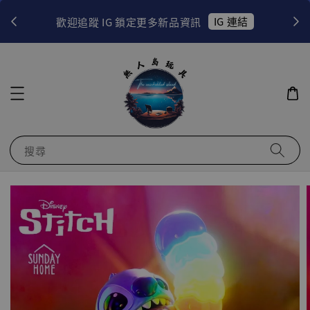
！
IG 連結
歡迎追蹤 IG 鎖定更多新品資訊
搜尋