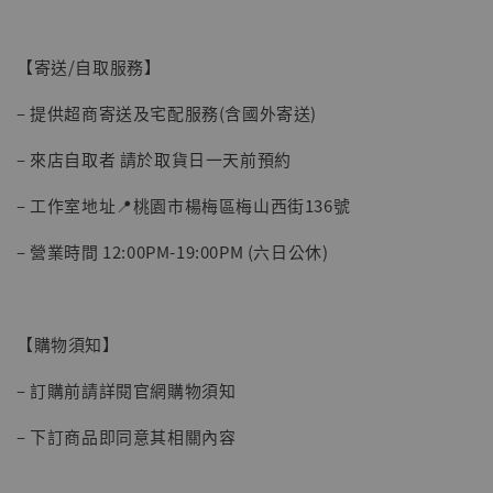
【寄送/自取服務】
– 提供超商寄送及宅配服務(含國外寄送)
– 來店自取者 請於取貨日一天前預約
– 工作室地址📍桃園市楊梅區梅山西街136號
– 營業時間 12:00PM-19:00PM (六日公休)
【購物須知】
– 訂購前請詳閱官網購物須知
– 下訂商品即同意其相關內容