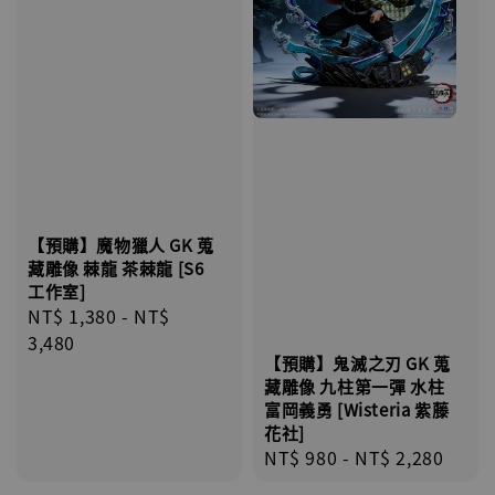
【預購】魔物獵人 GK 蒐
藏雕像 棘龍 茶棘龍 [S6
工作室]
Regular
NT$ 1,380
-
NT$
price
3,480
【預購】鬼滅之刃 GK 蒐
藏雕像 九柱第一彈 水柱
富岡義勇 [Wisteria 紫藤
花社]
Regular
NT$ 980
-
NT$ 2,280
price