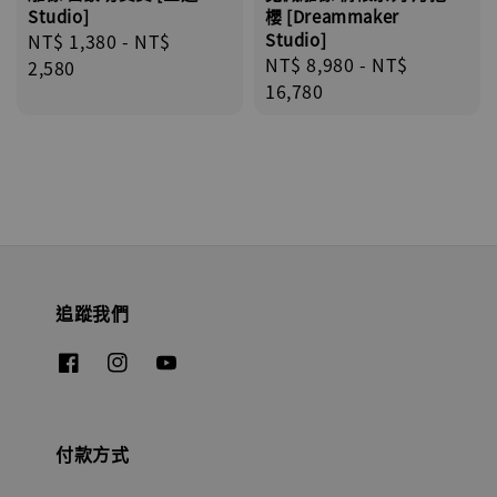
Studio]
櫻 [Dreammaker
Regular
NT$ 1,380
-
NT$
Studio]
Regular
NT$ 8,980
-
NT$
price
2,580
price
16,780
追蹤我們
付款方式