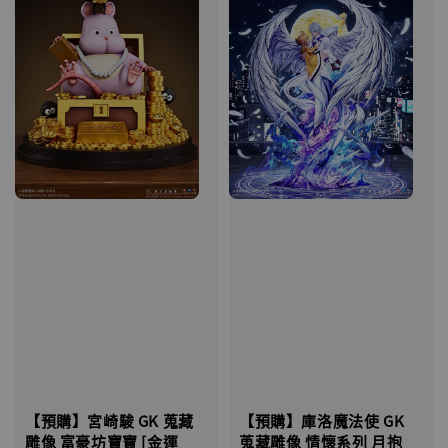
【預購】宮崎駿 GK 蒐藏
【預購】庫洛魔法使 GK
雕像 富豪坊寶寶 [金運
蒐藏雕像 情懷系列 月抱