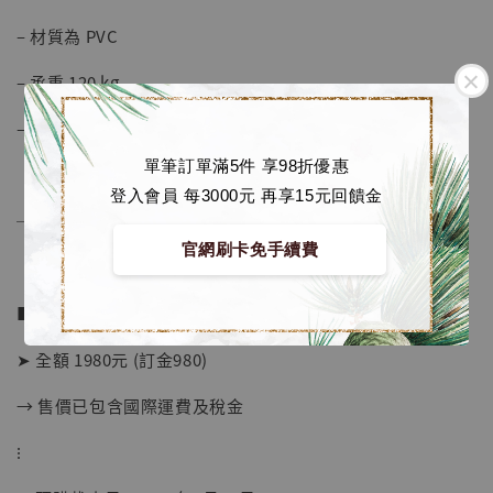
– 材質為 PVC
– 承重 120 kg
– Disney官方授權
單筆訂單滿5件 享98折優惠
登入會員 每3000元 再享15元回饋金
──────────────
官網刷卡免手續費
■ 販售資訊：
➤ 全額 1980元 (訂金980)
→ 售價已包含國際運費及稅金
【店內現貨】海賊王 系列蒐藏雕像 布魯克達
⁝
摩 [7STARS Studio]