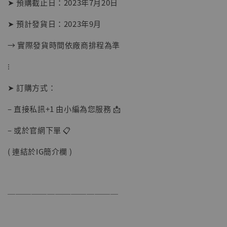
-
+
➤ 預購截止日：2023年7月20日
NT$ 1,500
NT$ 1,870
➤ 預計發貨日：2023年9月
→ 實際發貨時間依廠商排程為準
加入購物車
⁝
➤ 訂購方式：
加購優惠【讓子彈飛 鵝城縣長 張麻子 [BK01]】
– 直接私訊+1 由小編為您服務 📩
– 或於官網下單 📋
( 連結於IG簡介欄 )
──────────────