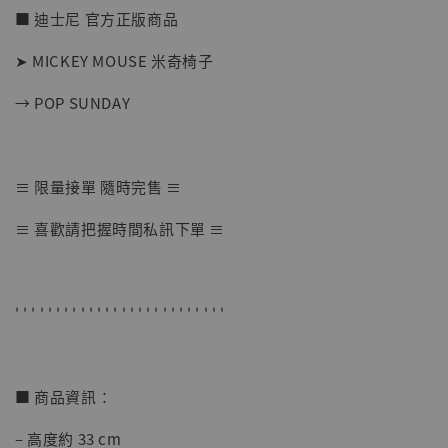
■ 迪士尼 官方正版商品
➤ MICKEY MOUSE 米奇椅子
→ POP SUNDAY
【店內現貨】七龍珠 系列蒐藏雕像 悟空 鳥山
≡ 限量接單 隨時完售 ≡
明紀念款 [奇蹟工作室]
≡ 喜歡請把握時間私訊下單 ≡
-
+
NT$ 4,280
NT$ 5,580
' ' ' ' ' ' ' ' ' ' ' ' ' ' ' ' ' ' ' ' ' ' ' ' ' '
加入購物車
■ 商品資訊：
加購優惠【海賊王 布魯克達摩 [7STARS Studio]】
– 高度約 33 cm