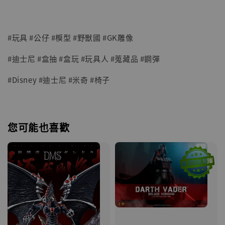
#玩具 #公仔 #模型 #野獸國 #GK雕像
#迪士尼 #盒抽 #盒玩 #玩具人 #蒐藏品 #鋼彈
#Disney #迪士尼 #米奇 #椅子
您可能也喜歡