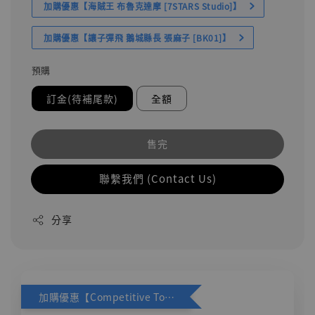
加購優惠【海賊王 布魯克達摩 [7STARS Studio]】
加購優惠【讓子彈飛 鵝城縣長 張麻子 [BK01]】
預購
訂金(待補尾款)
全額
售完
聯繫我們 (Contact Us)
分享
加購優惠【Competitive Toys 梅西 [CM001]】