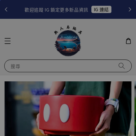
！
IG 連結
歡迎追蹤 IG 鎖定更多新品資訊
搜尋