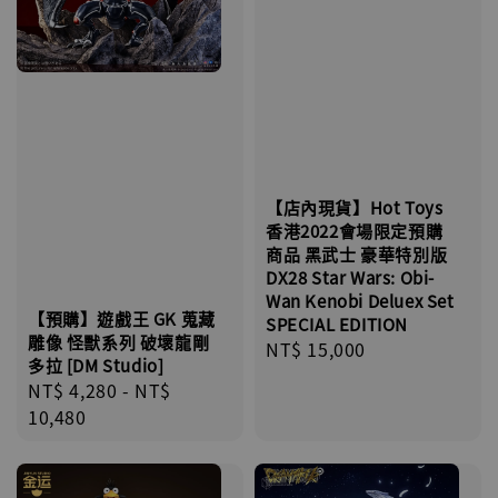
【店內現貨】Hot Toys
香港2022會場限定預購
商品 黑武士 豪華特別版
DX28 Star Wars: Obi-
Wan Kenobi Deluex Set
【預購】遊戲王 GK 蒐藏
SPECIAL EDITION
雕像 怪獸系列 破壞龍剛
Regular
NT$ 15,000
多拉 [DM Studio]
price
Regular
NT$ 4,280
-
NT$
price
10,480