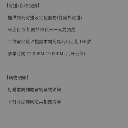
【寄送/自取服務】
– 提供超商寄送及宅配服務(含國外寄送)
– 來店自取者 請於取貨日一天前預約
– 工作室地址📍桃園市楊梅區梅山西街136號
【現貨】BJSTUDIO 1/6系列可動蒐藏人偶 讓
– 營業時間 12:00PM-19:00PM (六日公休)
子彈飛 鵝城縣長 張麻子 [BK01]
-
+
NT$ 4,980
NT$ 5,300
【購物須知】
加入購物車
– 訂購前請詳閱官網購物須知
– 下訂商品即同意其相關內容
- - - - - - - - - - - - - - - - - - - -