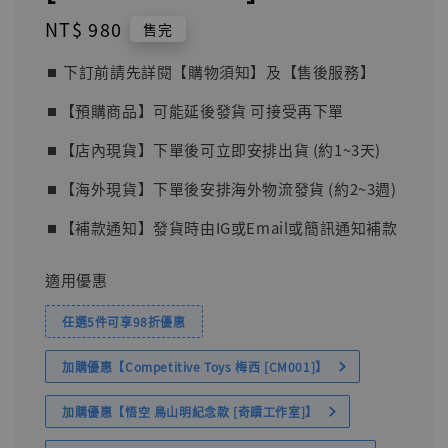
Regular
NT$ 980
售完
price
⏹︎ 下訂前請先詳閱【購物須知】及【售後服務】
⏹︎【預購商品】可能延後發貨 可接受再下單
⏹︎【店內現貨】下單後可立即安排出貨 (約1~3天)
⏹︎【海外現貨】下單後安排海外物流發貨 (約2~3週)
⏹︎【補款通知】發貨時由IG或Email或簡訊通知補款
適用優惠
任選5件可享98折優惠
加購優惠【Competitive Toys 梅西 [CM001]】
加購優惠【悟空 鳥山明紀念款 [奇蹟工作室]】