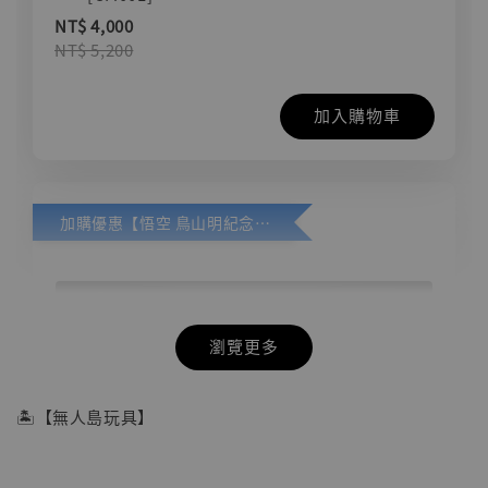
NT$ 4,000
NT$ 5,200
加入購物車
加購優惠【悟空 鳥山明紀念款 [奇蹟工作室]】
瀏覽更多
🏝【無人島玩具】