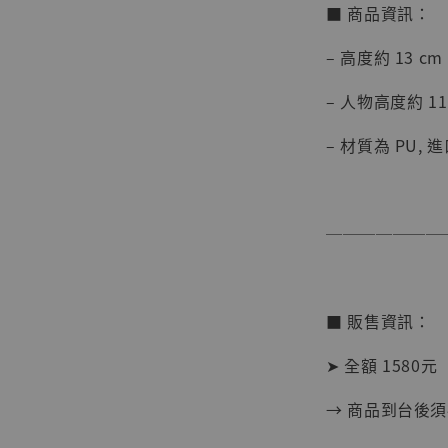
■ 商品資訊：
【店內
系列蒐
– 高度約 13 cm
克達摩 
Studio
– 人物高度約 11
NT$ 1,500
– 材質為 PU, 
NT$ 1,870
加
───────
■ 販售資訊：
➤ 全額 1580元
→ 商品到台後