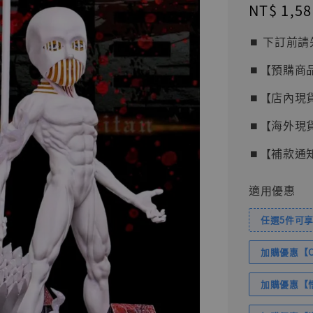
Regular
NT$ 1,58
price
⏹︎ 下訂
⏹︎【預購商
⏹︎【店內現
⏹︎【海外現
⏹︎【補款通
適用優惠
任選5件可享
加購優惠【Com
加購優惠【悟