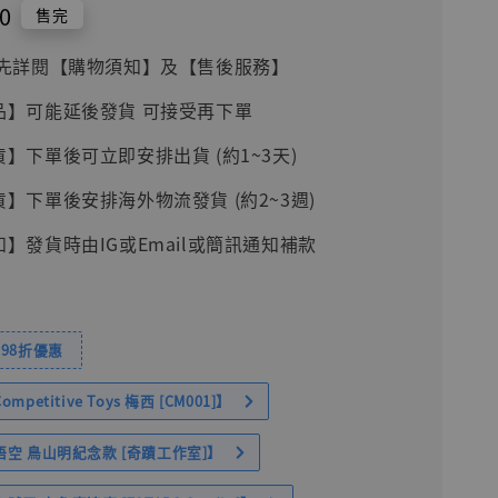
0
售完
前請先詳閱【購物須知】及【售後服務】
品】可能延後發貨 可接受再下單
貨】下單後可立即安排出貨 (約1~3天)
貨】下單後安排海外物流發貨 (約2~3週)
知】發貨時由IG或Email或簡訊通知補款
98折優惠
petitive Toys 梅西 [CM001]】
空 鳥山明紀念款 [奇蹟工作室]】