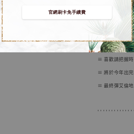
■ 進擊的巨人 
NT$ 4,280
官網刷卡免手續費
NT$ 5,580
➤ 第三彈 戰錘
加
≡ 限量300組 
≡ 喜歡請把握時
≡ 將於今年出完
≡ 最終彈艾倫地
' ' ' ' ' ' ' ' ' ' ' ' ' 