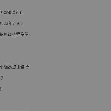
：限量額滿即止
023年7-9月
】
間依廠商排程為準
UDIO 1/6系列
藏人偶 讓子
鵝城縣長 張麻
01]
-
+
由小編為您服務 📩
📋
入購物車
 )
───────