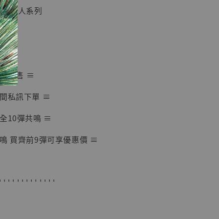
九大巨人系列
-
+
巨人
入購物車
隨時完售 ≡
間私訊下單 ≡
加購優惠【海賊王 布魯克達摩 [7STARS Studio]】
全10彈共鳴 ≡
鳴 買齊前9彈可享優惠價 ≡
' ' ' ' ' ' ' ' ' ' ' ' '