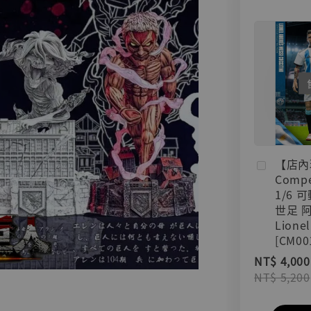
【店內
Compe
1/6 
世足 
Lionel
[CM00
NT$ 4,000
NT$ 5,200