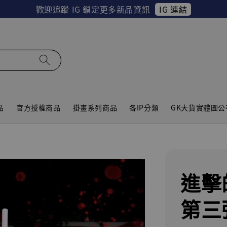
IG 連結
歡迎追蹤 IG 鎖定更多新品資訊
品
官方授權商品
掛畫系列商品
各IP分類
GK大貨實體圖公
進擊
第三