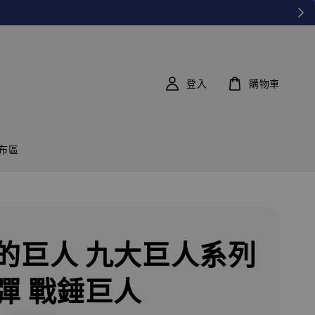
登入
購物車
布區
的巨人 九大巨人系列
彈 戰錘巨人