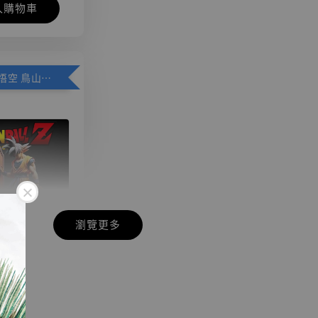
入購物車
加購優惠【悟空 鳥山明紀念款 [奇蹟工作室]】
瀏覽更多
現貨】七龍珠
】
藏雕像 悟空
紀念款 [奇蹟
]