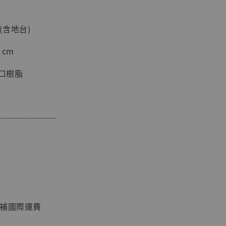
現貨】海賊王
藏雕像 布魯
 (含地台)
[7STARS
]
 cm
-
+
進口樹脂
入購物車
───────
加購優惠【讓子彈飛 鵝城縣長 張麻子 [BK01]】
須補國際運費