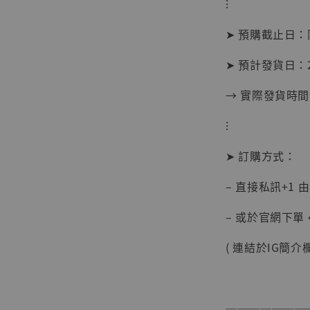
⁝
➤ 預購截止日
➤ 預計發貨日：2
【現貨
→ 實際發貨時
BJST
可動蒐
⁝
彈飛 
子 [BK
➤ 訂購方式：
NT$ 4,980
– 直接私訊+1 
NT$ 5,300
– 或於官網下單 
加
( 連結於IG簡介欄
───────