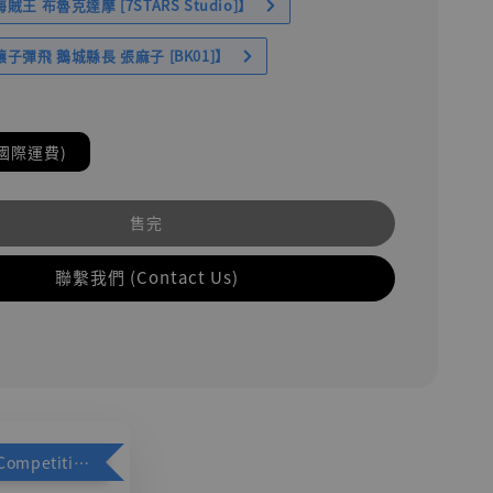
王 布魯克達摩 [7STARS Studio]】
子彈飛 鵝城縣長 張麻子 [BK01]】
國際運費)
售完
聯繫我們 (Contact Us)
加購優惠【Competitive Toys 梅西 [CM001]】