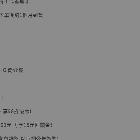
：待工作室通知
加購優惠【讓子彈飛 鵝城縣長 張麻子 [BK01]】
：下單後約1個月到貨
IG 簡介欄
】
惠：
UDIO 1/6系列
藏人偶 讓子
享98折優惠❗️
鵝城縣長 張麻
01]
00元 再享15元回饋金❗️
-
+
會有調整 以官網公告為準)