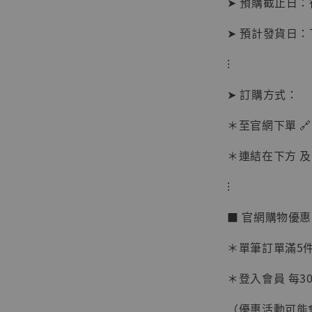
➤ 預購截止日
➤ 預計發貨日
⁝
➤ 訂購方式：
＊至官網下單 🔗
＊連結在下方 及 
⁝
【現貨
■ 官網購物優
BJST
可動蒐
＊單筆訂單滿5件 
彈飛 
子 [BK
＊登入會員 每30
NT$ 4,980
（優惠活動可能