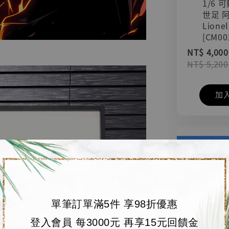
1/6 
世足 
Lionel
[CM00
NT$ 4,000
NT$ 5,200
加
單筆訂單滿5件 享98折優惠
登入會員 每3000元 再享15元回饋金