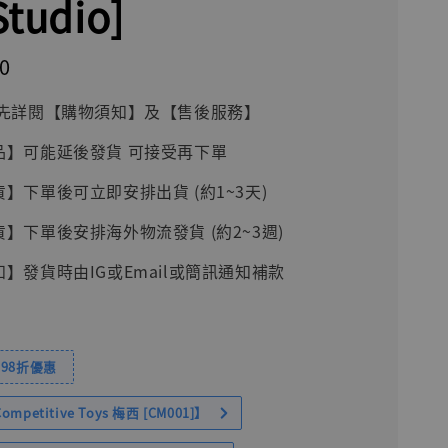
Studio]
0
前請先詳閱【購物須知】及【售後服務】
品】可能延後發貨 可接受再下單
貨】下單後可立即安排出貨 (約1~3天)
貨】下單後安排海外物流發貨 (約2~3週)
知】發貨時由IG或Email或簡訊通知補款
98折優惠
petitive Toys 梅西 [CM001]】