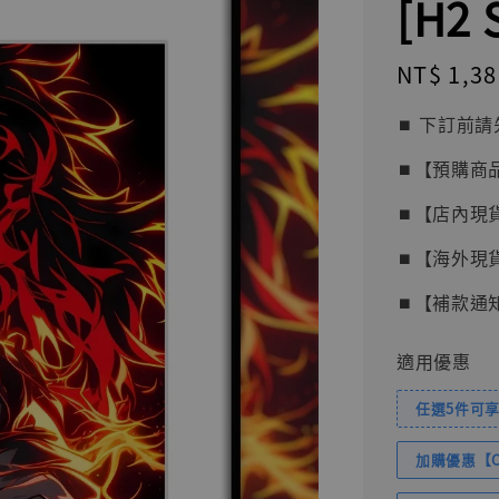
[H2 
Regular
NT$ 1,38
price
⏹︎ 下訂
⏹︎【預購商
⏹︎【店內現
⏹︎【海外現
⏹︎【補款通
適用優惠
任選5件可享
加購優惠【Com