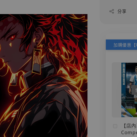
分享
【店內
Compe