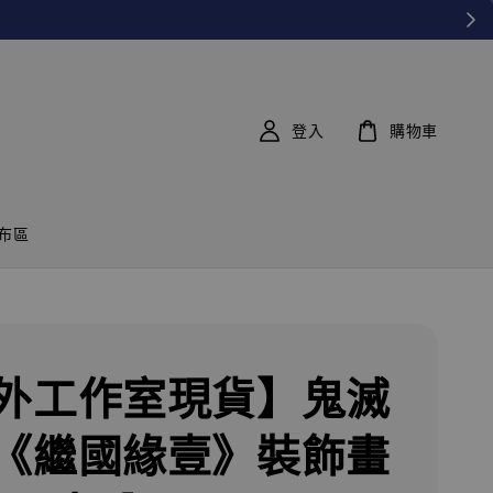
登入
購物車
布區
外工作室現貨】鬼滅
《繼國緣壹》裝飾畫