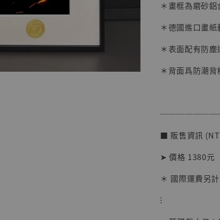
＊畫框為磨砂鋁
＊德國進口畫紙
＊表面配有防塵
＊背面爲防潮背
【店內
系列蒐
───────
克達摩 
Studio
■ 販售資訊 (NT
NT$ 1,500
➤ 價格 1380元
NT$ 1,870
＊ 國際運費另計
加
⁝