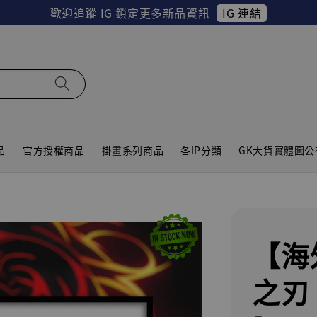
IG 連結
歡迎追蹤 IG 鎖定更多新品資訊
品
官方授權商品
掛畫系列商品
各IP分類
GK大貨實體圖公
【海
之刃