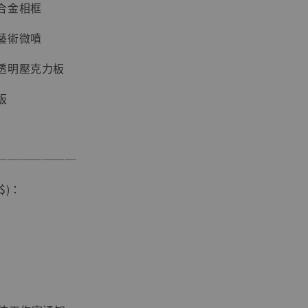
合金相框
藝術微噴
透明壓克力板
板
現貨】海賊王
藏雕像 布魯
───────
[7STARS
]
$)：
-
+
入購物車