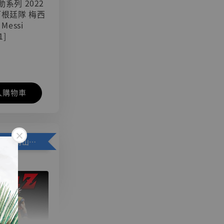
可動系列 2022
阿根廷隊 梅西
 Messi
1]
入購物車
加購優惠【悟空 鳥山明紀念款 [奇蹟工作室]】