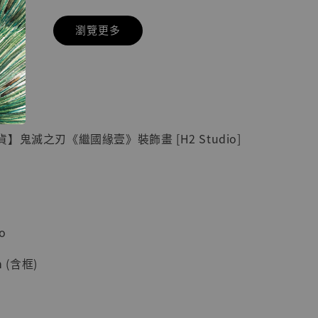
瀏覽更多
現貨】七龍珠
具】
藏雕像 悟空
紀念款 [奇蹟
]
】鬼滅之刃《繼國緣壹》裝飾畫 [H2 Studio]
-
+
入購物車
o
 (含框)
加購優惠【海賊王 布魯克達摩 [7STARS Studio]】