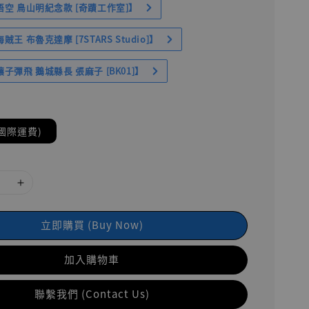
空 鳥山明紀念款 [奇蹟工作室]】
王 布魯克達摩 [7STARS Studio]】
子彈飛 鵝城縣長 張麻子 [BK01]】
國際運費)
立即購買 (Buy Now)
加入購物車
聯繫我們 (Contact Us)