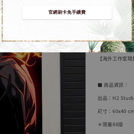
官網刷卡免手續費
【店內
🏝【無人島玩
系列蒐
鳥山明
工作室
【海外工作室現貨
NT$ 4,280
NT$ 5,580
■ 商品資訊：
加
出品：H2 Studi
尺寸：60x40 cm
＊限量88版