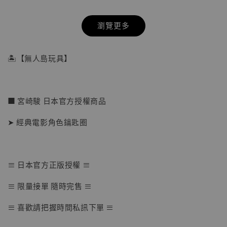
瀏覽更多
🏝【無人島玩具】
■ 宮崎駿 日本官方授權商品
➤ 經典電影角色鑰匙圈
≡ 日本官方正版授權 ≡
【店內現貨】七龍珠 系列蒐藏雕像 悟空 鳥山
≡ 限量接單 隨時完售 ≡
明紀念款 [奇蹟工作室]
≡ 喜歡請把握時間私訊下單 ≡
-
+
NT$ 4,280
NT$ 5,580