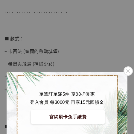
' ' ' ' ' ' ' ' ' ' ' ' ' ' ' ' ' ' ' ' ' ' ' ' ' '
加入購物車
■ 款式：
加購優惠【海賊王 布魯克達摩 [7STARS Studio]】
– 卡西法 (霍爾的移動城堡)
– 老鼠與飛鳥 (神隱少女)
– 波妞 (崖上的波妞)
– 古代機器人士兵 (天空之城)
單筆訂單滿5件 享98折優惠
– 夢想飛機 (起風了)
登入會員 每3000元 再享15元回饋金
官網刷卡免手續費
■ 商品資訊：