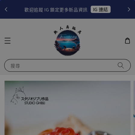
！
IG 連結
歡迎追蹤 IG 鎖定更多新品資訊
搜尋