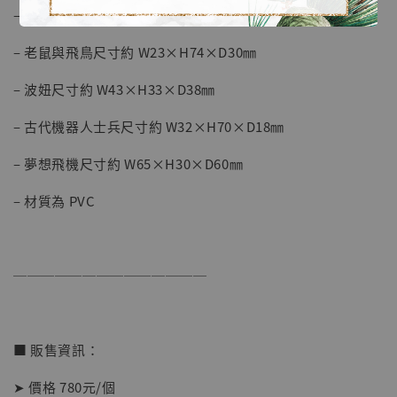
– 卡西法尺寸約 W27×H47×D40㎜
– 老鼠與飛鳥尺寸約 W23×H74×D30㎜
– 波妞尺寸約 W43×H33×D38㎜
【店內現貨】海賊王 系列蒐藏雕像 布魯克達
– 古代機器人士兵尺寸約 W32×H70×D18㎜
摩 [7STARS Studio]
-
+
– 夢想飛機尺寸約 W65×H30×D60㎜
NT$ 1,500
NT$ 1,870
– 材質為 PVC
加入購物車
──────────────
加購優惠【讓子彈飛 鵝城縣長 張麻子 [BK01]】
■ 販售資訊：
➤ 價格 780元/個