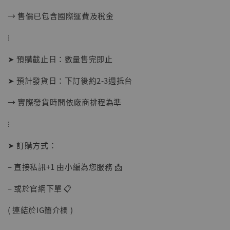
→ 售價已包含國際運費及稅金
⁝
➤ 預購截止日：數量售完即止
➤ 預計發貨日：下訂後約2-3週抵台
→ 實際發貨時間依廠商排程為準
⁝
➤ 訂購方式：
– 直接私訊+1 由小編為您服務 📩
【現貨】BJSTUDIO 1/6系列可動蒐藏人偶 讓
– 或於官網下單 📋
子彈飛 鵝城縣長 張麻子 [BK01]
-
+
NT$ 4,980
( 連結於IG簡介欄 )
NT$ 5,300