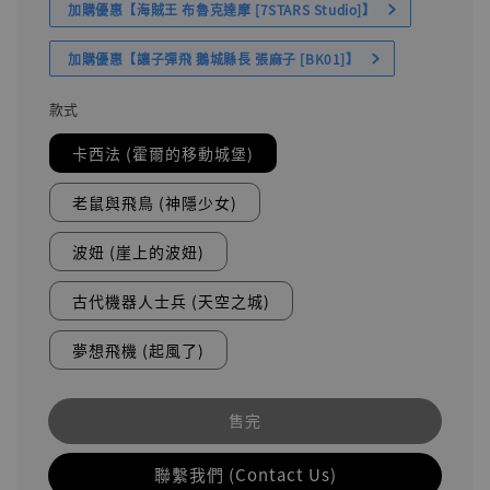
加購優惠【海賊王 布魯克達摩 [7STARS Studio]】
加購優惠【讓子彈飛 鵝城縣長 張麻子 [BK01]】
款式
卡西法 (霍爾的移動城堡)
老鼠與飛鳥 (神隱少女)
波妞 (崖上的波妞)
古代機器人士兵 (天空之城)
夢想飛機 (起風了)
售完
聯繫我們 (Contact Us)