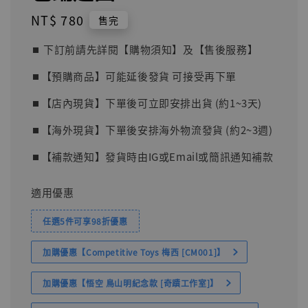
Regular
NT$ 780
售完
price
⏹︎ 下訂前請先詳閱【購物須知】及【售後服務】
⏹︎【預購商品】可能延後發貨 可接受再下單
⏹︎【店內現貨】下單後可立即安排出貨 (約1~3天)
⏹︎【海外現貨】下單後安排海外物流發貨 (約2~3週)
⏹︎【補款通知】發貨時由IG或Email或簡訊通知補款
適用優惠
任選5件可享98折優惠
加購優惠【Competitive Toys 梅西 [CM001]】
加購優惠【悟空 鳥山明紀念款 [奇蹟工作室]】