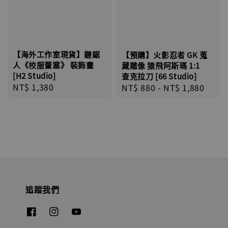
【海外工作室現貨】鏈鋸
【預購】火影忍者 GK 蒐
人《校服蕾塞》 裝飾畫
藏雕像 猿飛阿斯瑪 1:1
[H2 Studio]
查克拉刀 [66 Studio]
Regular
NT$ 1,380
Regular
NT$ 880
-
NT$ 1,880
price
price
追蹤我們