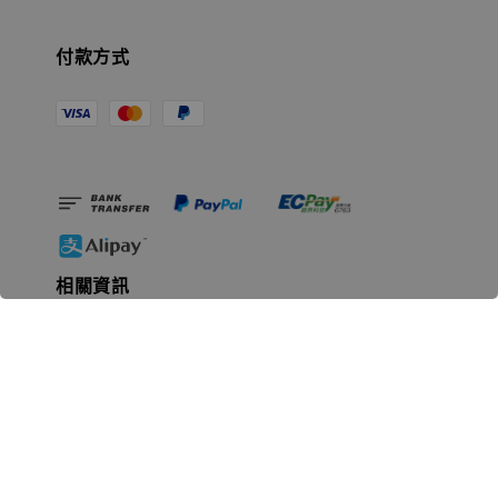
付款方式
相關資訊
無人島玩具公司資訊
里程碑
聯絡我們
認識GK
GK 預購流程說明
常見問題Q&A
EZWay易利委APP教學