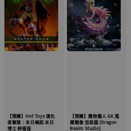
【預購】魔物獵人 GK 蒐
【預購】Hot Toys 復仇
藏雕像 泡狐龍 [Dragon
者聯盟：末日崛起 末日
Realm Studio]
博士 終極版