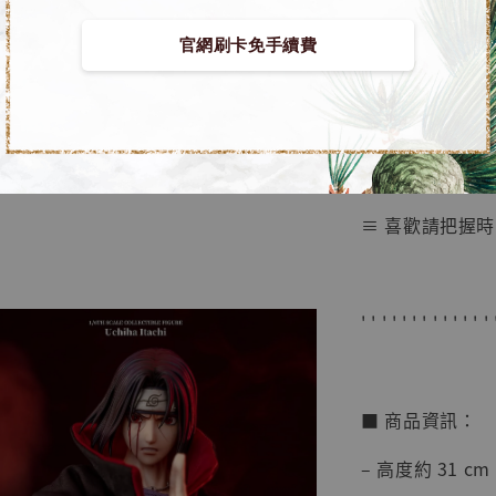
NT$ 5,580
➤ 火影忍者 曉
官網刷卡免手續費
加
≡ 正版授權 ≡
≡ 現貨供應中 
≡ 喜歡請把握時
' ' ' ' ' ' ' ' ' ' ' ' ' 
■ 商品資訊：
– 高度約 31 cm
【店內