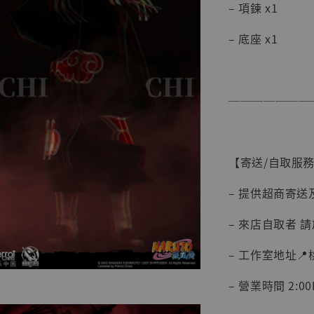
– 項鍊 x1
– 底座 x1
【現貨
BJST
可動蒐
───────
彈飛 
子 [BK
NT$ 4,980
【寄送/自取服
NT$ 5,300
– 提供超商寄送
加
– 來店自取者 
– 工作室地址
– 營業時間 2:00