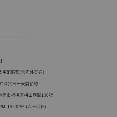
】
UDIO 1/6系列
藏人偶 讓子
───────
鵝城縣長 張麻
01]
-
+
務】
及宅配服務(含國外寄送)
入購物車
請於取貨日一天前預約
桃園市楊梅區梅山西街136號
PM-10:00PM (六日公休)