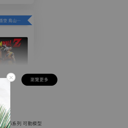
加購優惠【悟空 鳥山明紀念款 [奇蹟工作室]】
瀏覽更多
現貨】七龍珠
】
藏雕像 悟空
紀念款 [奇蹟
]
OYS 1/6系列 可動模型
-
+