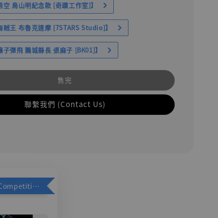
空 鳥山明紀念款 [奇蹟工作室]】
王 布魯克達摩 [7STARS Studio]】
子彈飛 鵝城縣長 張麻子 [BK01]】
售完
聯繫我們 (Contact Us)
加購優惠【Competitive Toys 梅西 [CM001]】