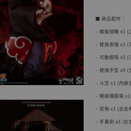
系列蒐
克達摩 
Studio
■ 商品配件：
NT$ 1,500
– 模擬頭雕 x1 
NT$ 1,870
– 替換表情 x1 
加
– 可動眼珠 x5 
– 替換手型 x9 
– 斗笠 x1 (
– 曉組織服裝 x1
– 苦無 x1 (合金
– 手裏劍 x3 (