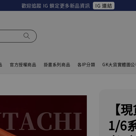
IG 連結
歡迎追蹤 IG 鎖定更多新品資訊
品
官方授權商品
掛畫系列商品
各IP分類
GK大貨實體圖公
【現貨
1/