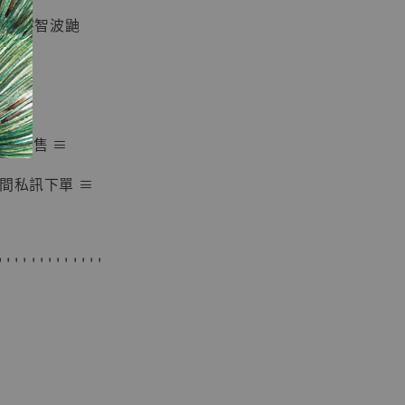
組織 宇智波鼬
入購物車
隨時完售 ≡
加購優惠【海賊王 布魯克達摩 [7STARS Studio]】
間私訊下單 ≡
' ' ' ' ' ' ' ' ' ' ' ' '
現貨】海賊王