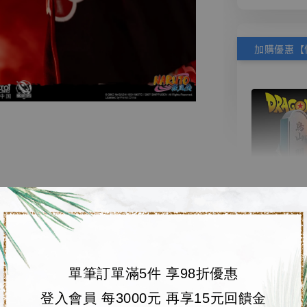
【店內
🏝【無人島玩具
系列蒐
鳥山明
單筆訂單滿5件 享98折優惠
工作室
■ ROCKET T
登入會員 每3000元 再享15元回饋金
NT$ 4,280