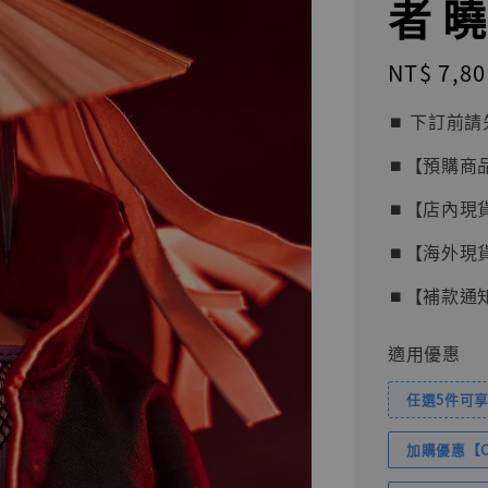
者 
Regular
NT$ 7,80
price
⏹︎ 下訂
⏹︎【預購商
⏹︎【店內現
⏹︎【海外現
⏹︎【補款通
適用優惠
任選5件可享
加購優惠【Com