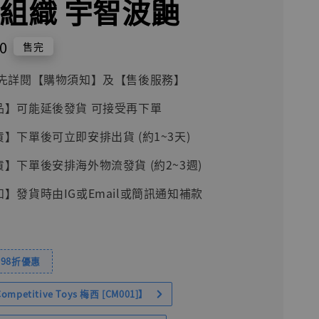
曉組織 宇智波鼬
0
售完
前請先詳閱【購物須知】及【售後服務】
品】可能延後發貨 可接受再下單
貨】下單後可立即安排出貨 (約1~3天)
貨】下單後安排海外物流發貨 (約2~3週)
知】發貨時由IG或Email或簡訊通知補款
98折優惠
petitive Toys 梅西 [CM001]】