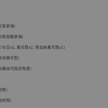
藏雕像 布魯
[7STARS
]
-
+
(正常表情)
(天照發動表情)
入購物車
(三勾玉x2, 萬花筒x2, 帶血絲萬花筒x1)
(含烏鴉手型)
加購優惠【讓子彈飛 鵝城縣長 張麻子 [BK01]】
內嵌金屬絲可固定角度)
材質)
合金材質)