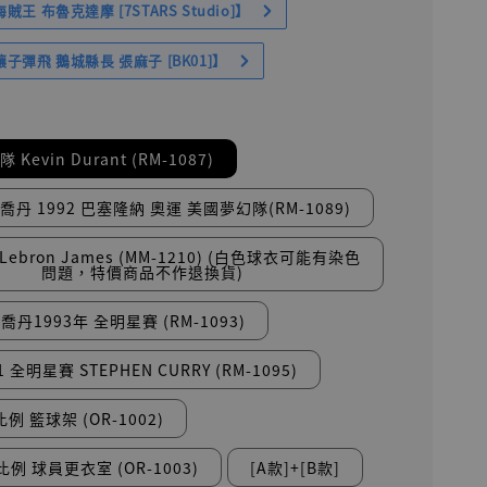
王 布魯克達摩 [7STARS Studio]】
子彈飛 鵝城縣長 張麻子 [BK01]】
 Kevin Durant (RM-1087)
可喬丹 1992 巴塞隆納 奧運 美國夢幻隊(RM-1089)
9 Lebron James (MM-1210) (白色球衣可能有染色
問題，特價商品不作退換貨)
可喬丹1993年 全明星賽 (RM-1093)
21 全明星賽 STEPHEN CURRY (RM-1095)
6比例 籃球架 (OR-1002)
6比例 球員更衣室 (OR-1003)
[A款]+[B款]