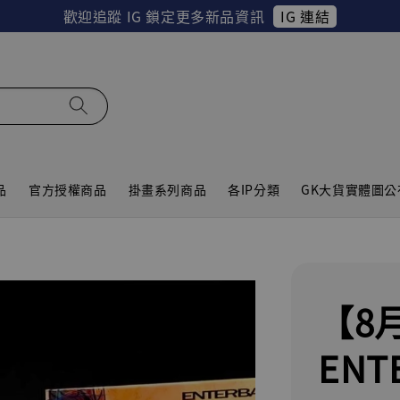
IG 連結
歡迎追蹤 IG 鎖定更多新品資訊
品
官方授權商品
掛畫系列商品
各IP分類
GK大貨實體圖公
【8
ENT