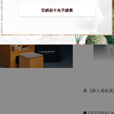
官網刷卡免手續費
【店內
🏝【無人島玩具
系列蒐
鳥山明
工作室
■ ENTERBAY