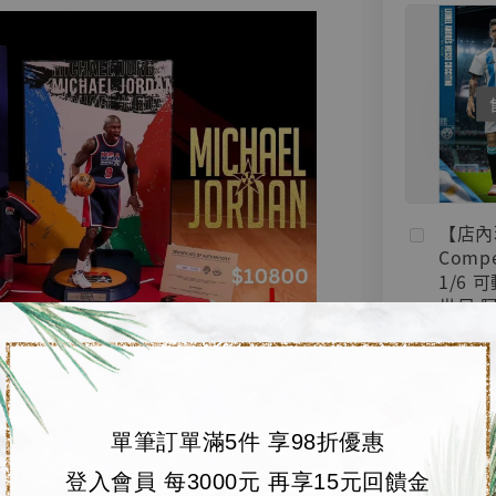
【店內
Compe
1/6 
世足 
Lionel
[CM00
NT$ 4,000
NT$ 5,200
單筆訂單滿5件 享98折優惠
加
登入會員 每3000元 再享15元回饋金