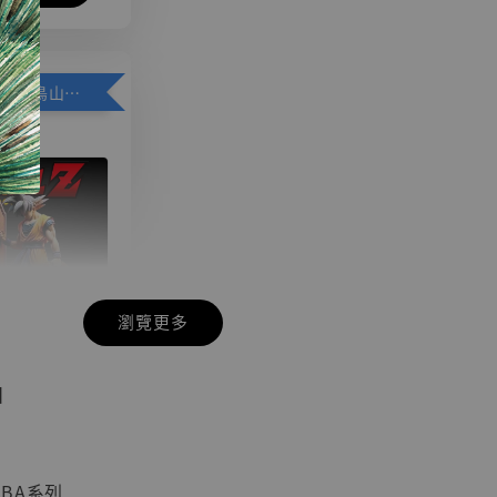
加購優惠【悟空 鳥山明紀念款 [奇蹟工作室]】
瀏覽更多
現貨】七龍珠
】
藏雕像 悟空
紀念款 [奇蹟
]
 NBA系列