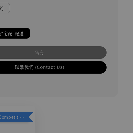
款]
"宅配"配送
售完
聯繫我們 (Contact Us)
加購優惠【Competitive Toys 梅西 [CM001]】