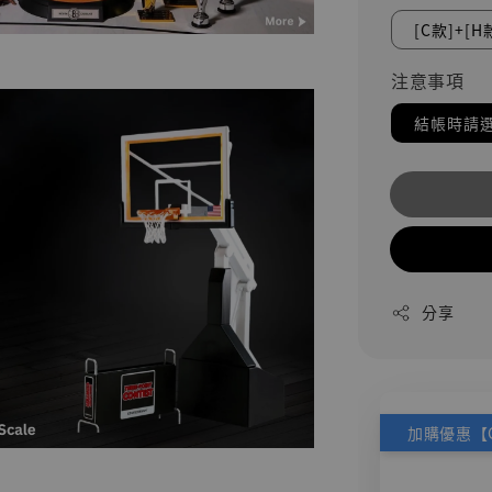
[C款]+[H
注意事項
結帳時請選
分享