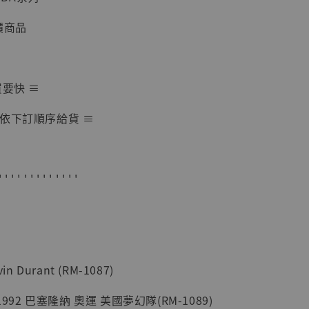
-
+
價商品
入購物車
買要快 ≡
依下訂順序給貨 ≡
加購優惠【海賊王 布魯克達摩 [7STARS Studio]】
' ' ' ' ' ' ' ' ' ' ' ' '
n Durant (RM-1087)
1992 巴塞隆納 奧運 美國夢幻隊(RM-1089)