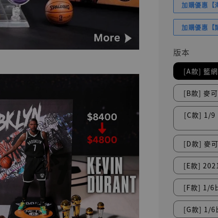
加購優惠【海賊
加購優惠【讓
版本
[A款] 籃網隊
[B款] 麥
[C款] 1/
[D款] 麥
[E款] 20
[F款] 1/
[G款] 1/