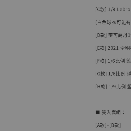
【店內
系列蒐
[C款] 1/9 Lebr
克達摩 
Studio
(白色球衣可能
NT$ 1,500
[D款] 麥可喬丹1
NT$ 1,870
[E款] 2021 全明
加
[F款] 1/6比例 籃
[G款] 1/6比例 
[H款] 1/9比例 籃
■ 雙入套組：
[A款]+[B款]