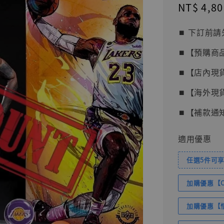
Sale
NT$ 4,80
price
⏹︎ 下訂
⏹︎【預購商
⏹︎【店內現
⏹︎【海外現
⏹︎【補款通
適用優惠
任選5件可享
加購優惠【Com
加購優惠【悟