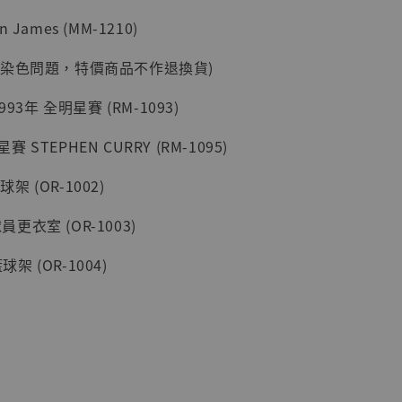
現貨】海賊王
藏雕像 布魯
on James (MM-1210)
[7STARS
]
有染色問題，特價商品不作退換貨)
-
+
993年 全明星賽 (RM-1093)
星賽 STEPHEN CURRY (RM-1095)
入購物車
球架 (OR-1002)
球員更衣室 (OR-1003)
加購優惠【讓子彈飛 鵝城縣長 張麻子 [BK01]】
球架 (OR-1004)