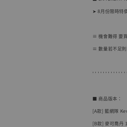
NT$ 4,280
NT$ 5,580
➤ 8月份限時特
加
≡ 機會難得 要
≡ 數量若不足則
' ' ' ' ' ' ' ' ' ' ' ' ' 
■ 商品版本：
[A款] 籃網隊 Kevi
[B款] 麥可喬丹 