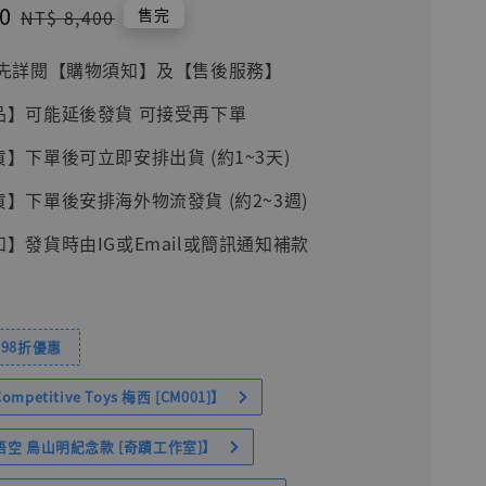
0
Regular
售完
NT$ 8,400
price
前請先詳閱【購物須知】及【售後服務】
品】可能延後發貨 可接受再下單
貨】下單後可立即安排出貨 (約1~3天)
貨】下單後安排海外物流發貨 (約2~3週)
知】發貨時由IG或Email或簡訊通知補款
98折優惠
petitive Toys 梅西 [CM001]】
空 鳥山明紀念款 [奇蹟工作室]】