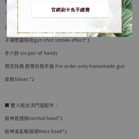
鉛筆pencil*1
官網刷卡免手續費
子彈特效gun shot effect*2
決鬥槍子彈特效 dual gun shot effect*1
子彈煙霧特效gun shot smoke effect*1
手六對 six pair of hands
預定特典 膠帶自製手槍 Pre order only homemade gun
皮鞋Shoes *2
■ 雙人組合決鬥版配件：
殺神普通頭normal head*1
殺神凌亂戰損頭Mess head*1