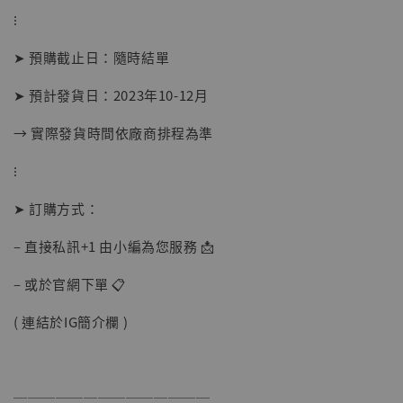
⁝
➤ 預購截止日：隨時結單
➤ 預計發貨日：2023年10-12月
→ 實際發貨時間依廠商排程為準
⁝
➤ 訂購方式：
– 直接私訊+1 由小編為您服務 📩
– 或於官網下單 📋
( 連結於IG簡介欄 )
──────────────