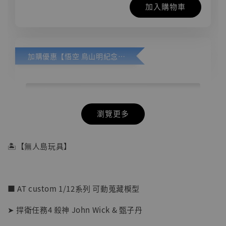
加入購物車
加購優惠【悟空 鳥山明紀念款 [奇蹟工作室]】
瀏覽更多
🏝【無人島玩具】
■ AT custom 1/12系列 可動蒐藏模型
➤ 捍衛任務4 殺神 John Wick & 甄子丹