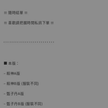
≡ 隨時結單 ≡
【店內現貨】七龍珠 系列蒐藏雕像 悟空 鳥山
≡ 喜歡請把握時間私訊下單 ≡
明紀念款 [奇蹟工作室]
-
+
NT$ 4,280
NT$ 5,580
' ' ' ' ' ' ' ' ' ' ' ' ' ' ' ' ' ' ' ' ' ' ' ' ' '
加入購物車
■ 本版：
– 殺神A版
加購優惠【海賊王 布魯克達摩 [7STARS Studio]】
– 殺神B版 (服裝不同)
– 甄子丹A版
– 甄子丹B版 (服裝不同)