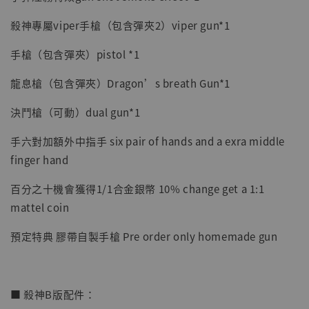
殺神專屬viper手槍（包含彈夾2）viper gun*1
【現貨】BJSTUDIO 1/6系列可動蒐藏人偶 讓
手槍（包含彈夾）pistol *1
子彈飛 鵝城縣長 張麻子 [BK01]
龍息槍（包含彈夾）Dragon’s breath Gun*1
-
+
NT$ 4,980
NT$ 5,300
決鬥槍（可動）dual gun*1
手六對加額外中指手 six pair of hands and a exra middle
加入購物車
finger hand
百分之十機會獲得1/1合金銀幣 10% change get a 1:1
mattel coin
預定特典 膠帶自製手槍 Pre order only homemade gun
■ 殺神B版配件：