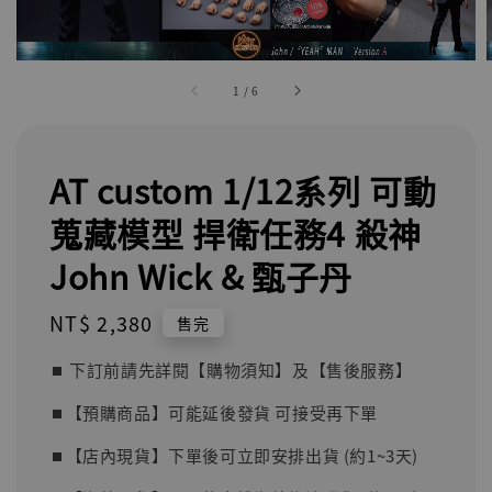
1
/
6
AT custom 1/12系列 可動
蒐藏模型 捍衛任務4 殺神
John Wick & 甄子丹
Regular
NT$ 2,380
售完
price
⏹︎ 下訂前請先詳閱【購物須知】及【售後服務】
⏹︎【預購商品】可能延後發貨 可接受再下單
⏹︎【店內現貨】下單後可立即安排出貨 (約1~3天)