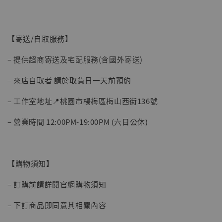
【寄送/自取服務】
– 提供超商寄送及宅配服務(含國外寄送)
– 來店自取者 請於取貨日一天前預約
– 工作室地址📍桃園市楊梅區梅山西街136號
– 營業時間 12:00PM-19:00PM (六日公休)
【購物須知】
– 訂購前請詳閱官網購物須知
– 下訂商品即同意其相關內容