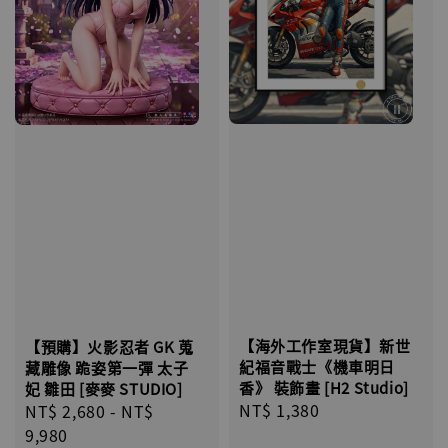
【海外工作室現貨】新世
【預購】火影忍者 GK 蒐
紀福音戰士《機車明日
藏雕像 跪姿第一彈 太子
香》 裝飾畫 [H2 Studio]
妃 雛田 [麥麥 STUDIO]
Regular
NT$ 1,380
Regular
NT$ 2,680
-
NT$
price
price
9,980