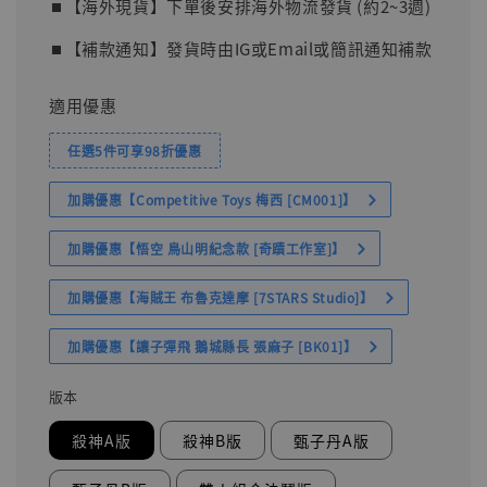
⏹︎【海外現貨】下單後安排海外物流發貨 (約2~3週)
⏹︎【補款通知】發貨時由IG或Email或簡訊通知補款
適用優惠
任選5件可享98折優惠
加購優惠【Competitive Toys 梅西 [CM001]】
加購優惠【悟空 鳥山明紀念款 [奇蹟工作室]】
加購優惠【海賊王 布魯克達摩 [7STARS Studio]】
加購優惠【讓子彈飛 鵝城縣長 張麻子 [BK01]】
版本
殺神A版
殺神B版
甄子丹A版