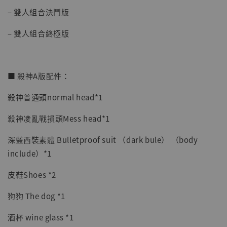
– 雙人組合決鬥版
– 雙人組合終極版
■ 殺神A版配件：
殺神普通頭normal head*1
殺神凌亂戰損頭Mess head*1
深藍西裝素體 Bulletproof suit （dark bule） （body
include）*1
【店內現貨】海賊王 系列蒐藏雕像 布魯克達
摩 [7STARS Studio]
皮鞋Shoes *2
-
+
NT$ 1,500
NT$ 1,870
狗狗 The dog *1
酒杯 wine glass *1