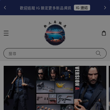
！
IG 連結
歡迎追蹤 IG 鎖定更多新品資訊
搜尋