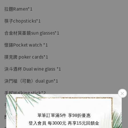
拉麵Ramen*1
筷子chopsticks*1
合金材質墨鏡sun glasses*1
懷錶Pocket watch *1
撲克牌 poker cards*1
決斗酒杯 Dual wine glass *1
決鬥槍（可動）dual gun*1
手杖Walking stick*2
手槍 p364 gun*1
單筆訂單滿5件 享98折優惠
閃光彈flash bomb*1
登入會員 每3000元 再享15元回饋金