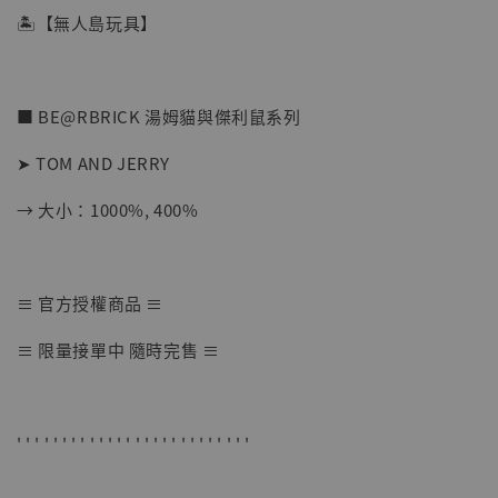
🏝【無人島玩具】
■ BE@RBRICK 湯姆貓與傑利鼠系列
➤ TOM AND JERRY
→ 大小：1000%, 400%
【店內現貨】七龍珠 系列蒐藏雕像 悟空 鳥山
≡ 官方授權商品 ≡
明紀念款 [奇蹟工作室]
≡ 限量接單中 隨時完售 ≡
-
+
NT$ 4,280
NT$ 5,580
' ' ' ' ' ' ' ' ' ' ' ' ' ' ' ' ' ' ' ' ' ' ' ' ' '
加入購物車