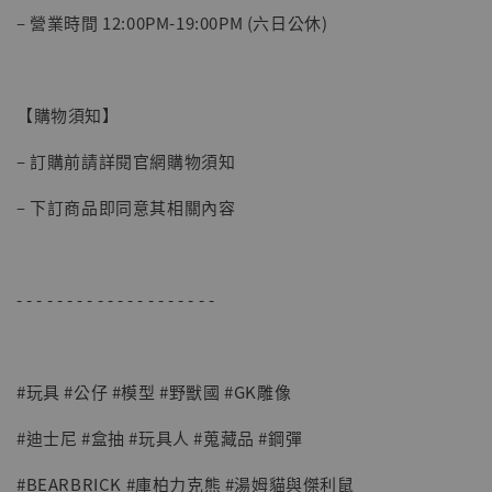
– 營業時間 12:00PM-19:00PM (六日公休)
【購物須知】
– 訂購前請詳閱官網購物須知
– 下訂商品即同意其相關內容
【現貨】BJSTUDIO 1/6系列可動蒐藏人偶 讓
- - - - - - - - - - - - - - - - - - - -
子彈飛 鵝城縣長 張麻子 [BK01]
-
+
NT$ 4,980
NT$ 5,300
#玩具 #公仔 #模型 #野獸國 #GK雕像
加入購物車
#迪士尼 #盒抽 #玩具人 #蒐藏品 #鋼彈
#BEARBRICK #庫柏力克熊 #湯姆貓與傑利鼠