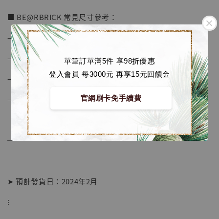
■ BE@RBRICK 常見尺寸參考：
加購優惠【海賊王 布魯克達摩 [7STARS Studio]】
– 1000% 高度約 70 cm
– 400% 高度約 28 cm
單筆訂單滿5件 享98折優惠
登入會員 每3000元 再享15元回饋金
– 200% 高度約 14 cm
官網刷卡免手續費
– 100% 高度約 7 cm
──────────────
➤ 預計發貨日：2024年2月
⁝