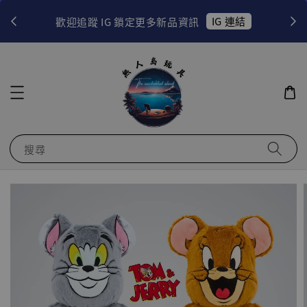
！
IG 連結
歡迎追蹤 IG 鎖定更多新品資訊
搜尋