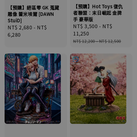
【預購】Hot Toys 復仇
【預購】絕區零 GK 蒐藏
者聯盟：末日崛起 金牌
雕像 蕾米埃爾 [DAWN
手 豪華版
StuiD]
Sale
NT$ 3,500
-
NT$
Regular
NT$ 2,680
-
NT$
price
11,250
price
6,280
Regular
NT$ 12,200
-
NT$ 12,500
price