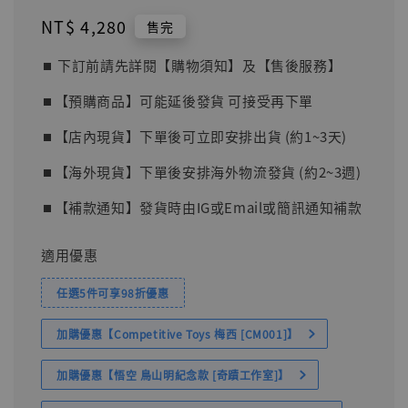
Regular
NT$ 4,280
售完
price
⏹︎ 下訂前請先詳閱【購物須知】及【售後服務】
⏹︎【預購商品】可能延後發貨 可接受再下單
⏹︎【店內現貨】下單後可立即安排出貨 (約1~3天)
⏹︎【海外現貨】下單後安排海外物流發貨 (約2~3週)
⏹︎【補款通知】發貨時由IG或Email或簡訊通知補款
適用優惠
任選5件可享98折優惠
加購優惠【Competitive Toys 梅西 [CM001]】
加購優惠【悟空 鳥山明紀念款 [奇蹟工作室]】