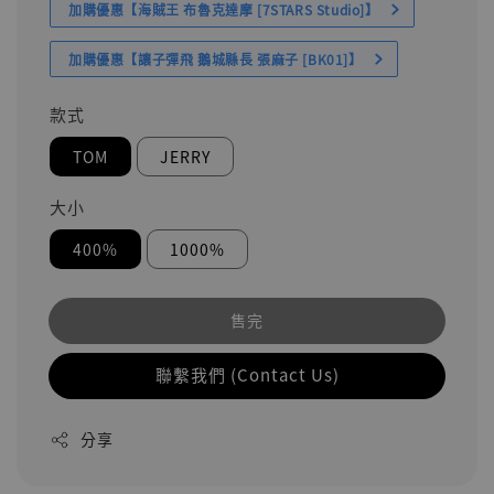
加購優惠【海賊王 布魯克達摩 [7STARS Studio]】
加購優惠【讓子彈飛 鵝城縣長 張麻子 [BK01]】
款式
TOM
JERRY
大小
400%
1000%
售完
聯繫我們 (Contact Us)
分享