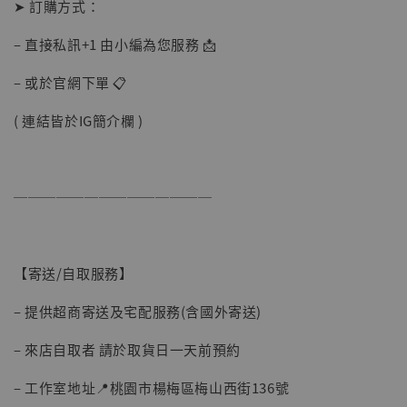
➤ 訂購方式：
【店內現貨】海賊王 系列蒐藏雕像 布魯克達
– 直接私訊+1 由小編為您服務 📩
摩 [7STARS Studio]
-
+
– 或於官網下單 📋
NT$ 1,500
NT$ 1,870
( 連結皆於IG簡介欄 )
加入購物車
──────────────
加購優惠【讓子彈飛 鵝城縣長 張麻子 [BK01]】
【寄送/自取服務】
– 提供超商寄送及宅配服務(含國外寄送)
– 來店自取者 請於取貨日一天前預約
– 工作室地址📍桃園市楊梅區梅山西街136號