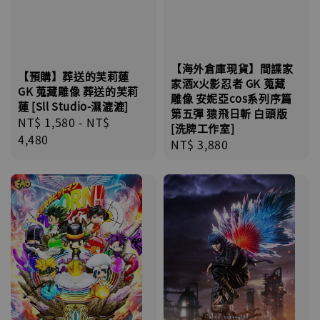
【海外倉庫現貨】間諜家
【預購】葬送的芙莉蓮
家酒x火影忍者 GK 蒐藏
GK 蒐藏雕像 葬送的芙莉
雕像 安妮亞cos系列序篇
蓮 [Sll Studio-濕漉漉]
第五彈 猿飛日斬 白頭版
Regular
NT$ 1,580
-
NT$
[洗牌工作室]
price
4,480
Regular
NT$ 3,880
price