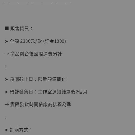
──────────────
【店內現貨】海賊王 系列蒐藏雕像 布魯克達
■ 販售資訊：
摩 [7STARS Studio]
-
+
➤ 全額 2380元/款 (訂金1000)
NT$ 1,500
NT$ 1,870
→ 商品到台後國際運費另計
⁝
加入購物車
➤ 預購截止日：限量額滿即止
➤ 預計發貨日：工作室通知結單後2個月
加購優惠【讓子彈飛 鵝城縣長 張麻子 [BK01]】
→ 實際發貨時間依廠商排程為準
⁝
➤ 訂購方式：