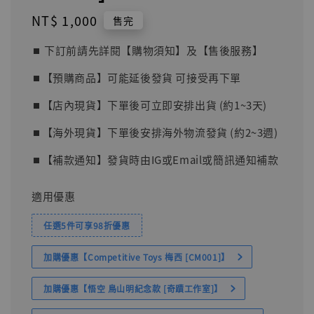
Regular
NT$ 1,000
售完
price
⏹︎ 下訂前請先詳閱【購物須知】及【售後服務】
⏹︎【預購商品】可能延後發貨 可接受再下單
⏹︎【店內現貨】下單後可立即安排出貨 (約1~3天)
⏹︎【海外現貨】下單後安排海外物流發貨 (約2~3週)
⏹︎【補款通知】發貨時由IG或Email或簡訊通知補款
適用優惠
任選5件可享98折優惠
加購優惠【Competitive Toys 梅西 [CM001]】
加購優惠【悟空 鳥山明紀念款 [奇蹟工作室]】