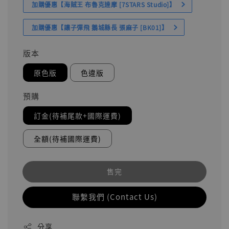
加購優惠【海賊王 布魯克達摩 [7STARS Studio]】
加購優惠【讓子彈飛 鵝城縣長 張麻子 [BK01]】
版本
原色版
色違版
預購
訂金(待補尾款+國際運費)
全額(待補國際運費)
售完
聯繫我們 (Contact Us)
分享