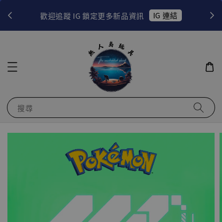
！
IG 連結
歡迎追蹤 IG 鎖定更多新品資訊
搜尋