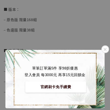
加入購物車
■ 版本：
– 原色版 限量168組
加購優惠【海賊王 布魯克達摩 [7STARS Studio]】
– 色違版 限量38組
■ 商品資訊：
– 比例為 1/20
單筆訂單滿5件 享98折優惠
– 材質為 PolyStone, 進口PU
登入會員 每3000元 再享15元回饋金
– 附專屬限定編號卡
官網刷卡免手續費
– 以彩盒包裝