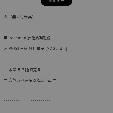
瀏覽更多
🏝【無人島玩具】
■ Pokémon 進化系列雕像
➤ 初代御三家 妙蛙種子 [MZ Studio]
≡ 限量接單 隨時完售 ≡
【店內現貨】七龍珠 系列蒐藏雕像 悟空 鳥山
≡ 喜歡請把握時間私訊下單 ≡
明紀念款 [奇蹟工作室]
-
+
NT$ 4,280
NT$ 5,580
' ' ' ' ' ' ' ' ' ' ' ' ' ' ' ' ' ' ' ' ' ' ' ' ' '