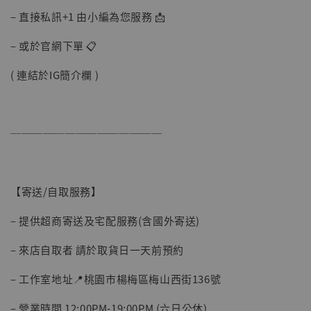
– 直接私訊+1 由小編為您服務 📩
– 或於官網下單 📋
( 連結於IG簡介欄 )
──────────────
【寄送/自取服務】
【現貨】BJSTUDIO 1/6系列可動蒐藏人偶 讓
– 提供超商寄送及宅配服務(含國外寄送)
子彈飛 鵝城縣長 張麻子 [BK01]
-
+
NT$ 4,980
– 來店自取者 請於取貨日一天前預約
NT$ 5,300
– 工作室地址📍桃園市楊梅區梅山西街136號
加入購物車
– 營業時間 12:00PM-19:00PM (六日公休)