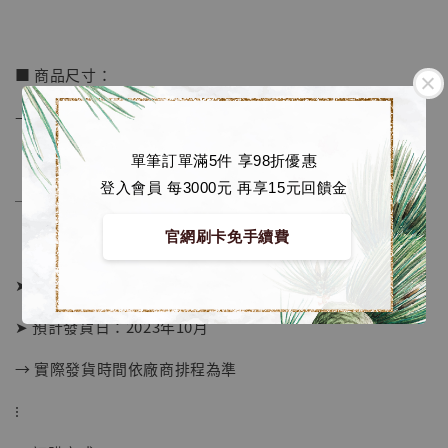
■ 商品尺寸：
– 高度約 17 cm
單筆訂單滿5件 享98折優惠
登入會員 每3000元 再享15元回饋金
──────────────
官網刷卡免手續費
➤ 預購截止日：隨時結單
➤ 預計發貨日：2023年10月
→ 實際發貨時間依廠商排程為準
【店內現貨】海賊王 系列蒐藏雕像 布魯克達
⁝
摩 [7STARS Studio]