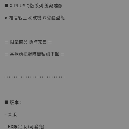
■ X-PLUS Q版系列 蒐藏雕像
➤ 福音戰士 初號機 G 覺醒型態
≡ 限量商品 隨時完售 ≡
【店內現貨】七龍珠 系列蒐藏雕像 悟空 鳥山
≡ 喜歡請把握時間私訊下單 ≡
明紀念款 [奇蹟工作室]
-
+
NT$ 4,280
NT$ 5,580
' ' ' ' ' ' ' ' ' ' ' ' ' ' ' ' ' ' ' ' ' ' ' ' ' '
加入購物車
■ 版本：
– 普版
加購優惠【海賊王 布魯克達摩 [7STARS Studio]】
– EX限定版 (可發光)