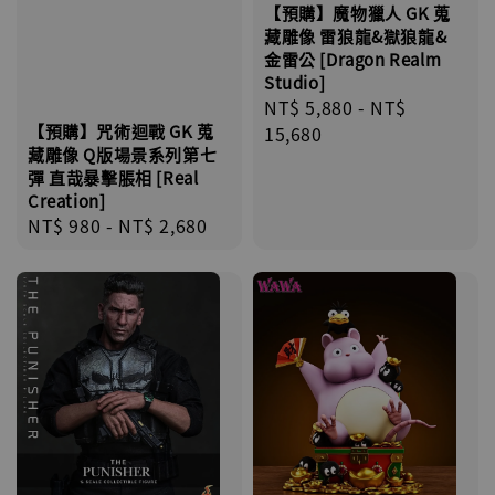
【預購】魔物獵人 GK 蒐
藏雕像 雷狼龍&獄狼龍&
金雷公 [Dragon Realm
Studio]
Regular
NT$ 5,880
-
NT$
【預購】咒術迴戰 GK 蒐
price
15,680
藏雕像 Q版場景系列第七
彈 直哉暴擊脹相 [Real
Creation]
Regular
NT$ 980
-
NT$ 2,680
price