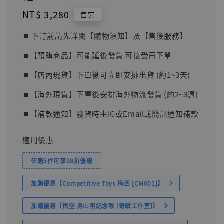
Regular
NT$ 3,280
售完
price
⏹︎ 下訂前請先詳閱【購物須知】及【售後服務】
⏹︎【預購商品】可能延後發貨 可接受再下單
⏹︎【店內現貨】下單後可立即安排出貨 (約1~3天)
⏹︎【海外現貨】下單後安排海外物流發貨 (約2~3週)
⏹︎【補款通知】發貨時由IG或Email或簡訊通知補款
適用優惠
任選5件可享98折優惠
加購優惠【Competitive Toys 梅西 [CM001]】
加購優惠【悟空 鳥山明紀念款 [奇蹟工作室]】