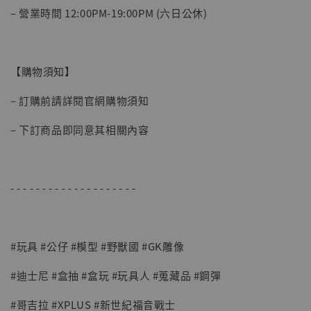
– 營業時間 12:00PM-19:00PM (六日公休)
【購物須知】
– 訂購前請詳閱官網購物須知
【現貨】BJSTUDIO 1/6系列可動蒐藏人偶 讓
– 下訂商品即同意其相關內容
子彈飛 鵝城縣長 張麻子 [BK01]
-
+
NT$ 4,980
NT$ 5,300
- - - - - - - - - - - - - - - - - - - -
加入購物車
#玩具 #公仔 #模型 #野獸國 #GK雕像
#迪士尼 #盒抽 #盒玩 #玩具人 #蒐藏品 #鋼彈
#哥吉拉 #XPLUS #新世紀福音戰士