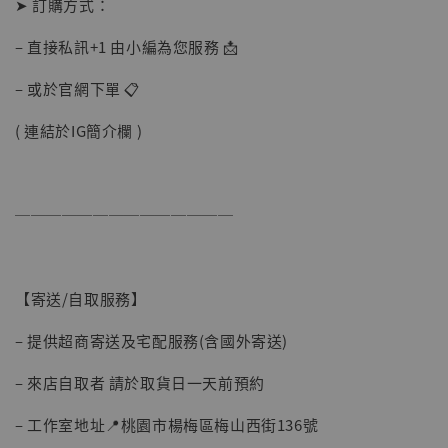
-
+
➤ 訂購方式：
NT$ 1,500
NT$ 1,870
– 直接私訊+1 由小編為您服務 📩
– 或於官網下單 📋
加入購物車
( 連結於IG簡介欄 )
加購優惠【讓子彈飛 鵝城縣長 張麻子 [BK01]】
──────────────
【寄送/自取服務】
– 提供超商寄送及宅配服務(含國外寄送)
– 來店自取者 請於取貨日一天前預約
– 工作室地址📍桃園市楊梅區梅山西街136號