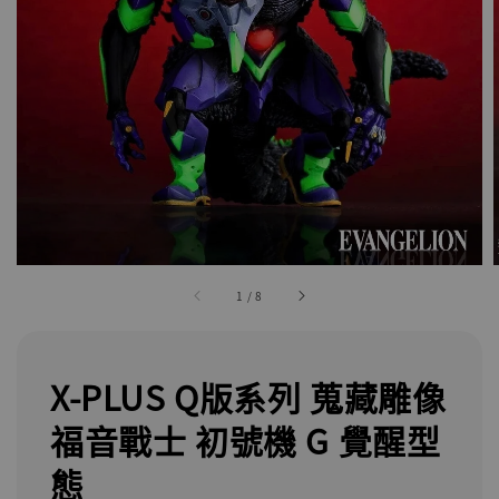
1
/
8
X-PLUS Q版系列 蒐藏雕像
福音戰士 初號機 G 覺醒型
態