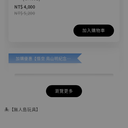
NT$ 4,000
NT$ 5,200
加入購物車
加購優惠【悟空 鳥山明紀念款 [奇蹟工作室]】
瀏覽更多
🏝【無人島玩具】