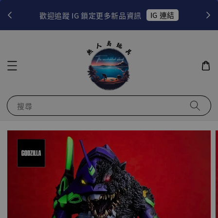
！
IG 連結
歡迎追蹤 IG 鎖定更多新品資訊
搜尋