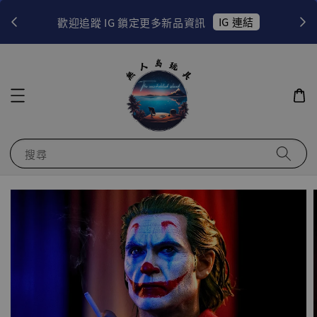
！
IG 連結
歡迎追蹤 IG 鎖定更多新品資訊
搜尋