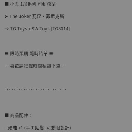
■ 小丑 1/6系列 可動模型
➤ The Joker 瓦昆·菲尼克斯
→ TG Toys x SW Toys [TG8014]
【店內現貨】海賊王 系列蒐藏雕像 布魯克達
≡ 限時預購 隨時結單 ≡
摩 [7STARS Studio]
-
+
NT$ 1,500
≡ 喜歡請把握時間私訊下單 ≡
NT$ 1,870
加入購物車
' ' ' ' ' ' ' ' ' ' ' ' ' ' ' ' ' ' ' ' ' ' ' ' ' '
■ 商品配件：
加購優惠【讓子彈飛 鵝城縣長 張麻子 [BK01]】
– 頭雕 x1 (手工貼髮, 可動眼設計)