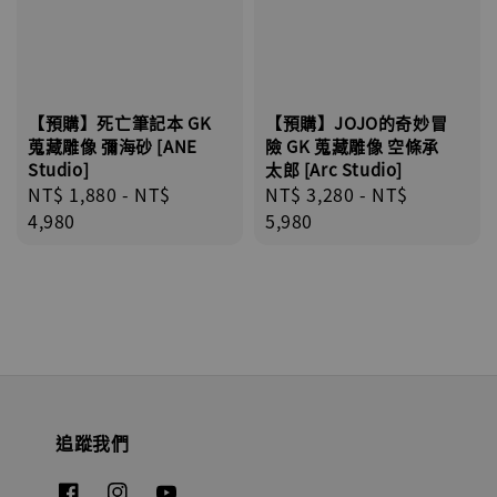
【預購】死亡筆記本 GK
【預購】JOJO的奇妙冒
蒐藏雕像 彌海砂 [ANE
險 GK 蒐藏雕像 空條承
Studio]
太郎 [Arc Studio]
Regular
NT$ 1,880
-
NT$
Regular
NT$ 3,280
-
NT$
price
4,980
price
5,980
追蹤我們