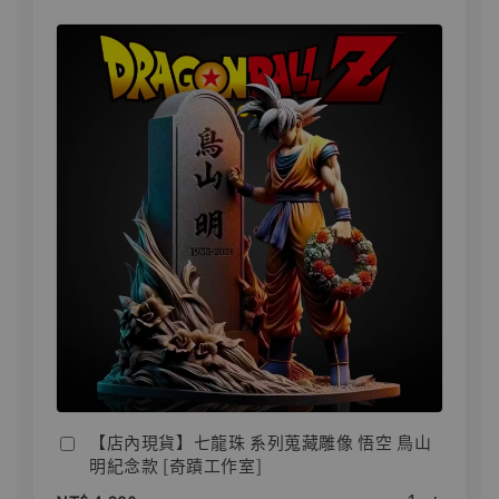
【店內現貨】七龍珠 系列蒐藏雕像 悟空 鳥山
明紀念款 [奇蹟工作室]