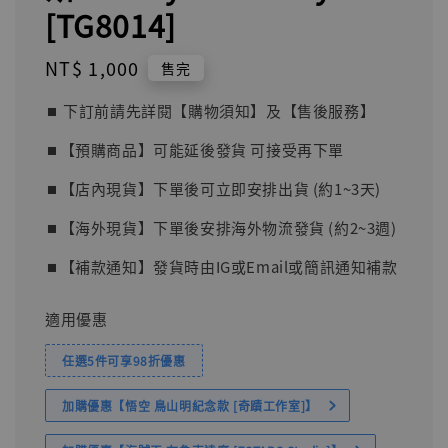
[TG8014]
Regular
NT$ 1,000
售完
price
⏹︎ 下訂前請先詳閱【購物須知】及【售後服務】
⏹︎【預購商品】可能延後發貨 可接受再下單
⏹︎【店內現貨】下單後可立即安排出貨 (約1~3天)
⏹︎【海外現貨】下單後安排海外物流發貨 (約2~3週)
⏹︎【補款通知】發貨時由IG或Email或簡訊通知補款
適用優惠
任選5件可享98折優惠
加購優惠【悟空 鳥山明紀念款 [奇蹟工作室]】