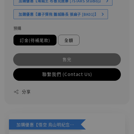
加購優惠【海賊王 布魯克達摩 [7STARS Studio]】
加購優惠【讓子彈飛 鵝城縣長 張麻子 [BK01]】
預購
訂金(待補尾款)
全額
售完
聯繫我們 (Contact Us)
分享
加購優惠【悟空 鳥山明紀念款 [奇蹟工作室]】