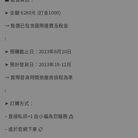
NT$ 5,300
➤ 全額 6280元 (訂金1000)
加入購物車
→ 售價已包含國際運費及稅金
⁝
➤ 預購截止日：2023年8月20日
➤ 預計發貨日：2023年10-12月
→ 實際發貨時間依廠商排程為準
⁝
➤ 訂購方式：
– 直接私訊+1 由小編為您服務 📩
– 或於官網下單 📋