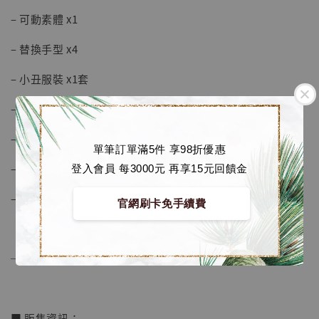
– 可動素體 x1
– 替換手型 x4
– 小丑服裝 x1套
– 煙 x1
– 手槍 x1
單筆訂單滿5件 享98折優惠
– 小丑面具 x1
登入會員 每3000元 再享15元回饋金
– 地台 x1
官網刷卡免手續費
──────────────
【現貨】BJSTUDIO 1/6系列可動蒐藏人偶 讓
子彈飛 鵝城縣長 張麻子 [BK01]
-
+
NT$ 4,980
■ 販售資訊：