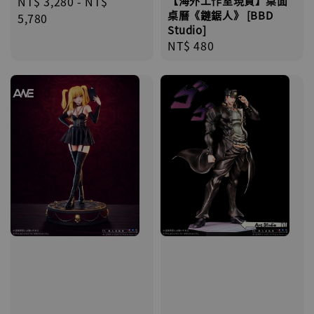
Regular
NT$ 3,280
-
NT$
【海外工作室現貨】桌面
桌曆《鏈鋸人》 [BBD
price
5,780
Studio]
Regular
NT$ 480
price