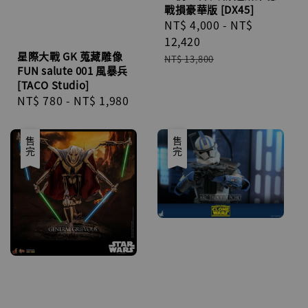
戰損豪華版 [DX45]
Sale
NT$ 4,000
-
NT$
price
12,420
星際大戰 GK 蒐藏雕像
Regular
NT$ 13,800
FUN salute 001 風暴兵
price
[TACO Studio]
Regular
NT$ 780
-
NT$ 1,980
price
優惠
售完
優惠
售完