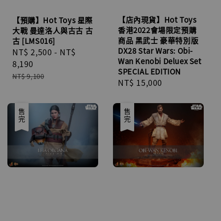
【店內現貨】Hot Toys
【預購】Hot Toys 星際
香港2022會場限定預購
大戰 曼達洛人與古古 古
商品 黑武士 豪華特別版
古 [LMS016]
DX28 Star Wars: Obi-
Sale
NT$ 2,500
-
NT$
Wan Kenobi Deluex Set
price
8,190
SPECIAL EDITION
Regular
NT$ 9,100
Regular
NT$ 15,000
price
price
優惠
售完
優惠
售完