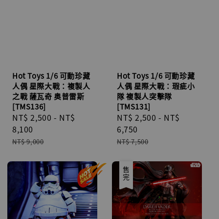
Hot Toys 1/6 可動珍藏
Hot Toys 1/6 可動珍藏
人偶 星際大戰：複製人
人偶 星際大戰：瑕疵小
之戰 薩瓦奇 奥普雷斯
隊 複製人突擊隊
[TMS136]
[TMS131]
Sale
NT$ 2,500
-
NT$
Sale
NT$ 2,500
-
NT$
price
8,100
price
6,750
Regular
Regular
NT$ 9,000
NT$ 7,500
price
price
優惠
售完