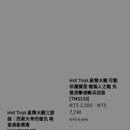
Hot Toys 星際大戰 可動
珍藏模型 複製人之戰 先
進突擊偵察兵回音
[TMS133]
Sale
NT$ 2,500
-
NT$
price
7,740
Hot Toys 星際大戰三部
曲：西斯大帝的復仇 格
Regular
NT$ 8,600
里弗斯將軍
price