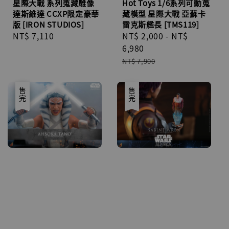
星際大戰 系列蒐藏雕像
Hot Toys 1/6系列可動蒐
達斯維達 CCXP限定豪華
藏模型 星際大戰 亞蘇卡
版 [IRON STUDIOS]
雷克斯艦長 [TMS119]
Regular
NT$ 7,110
Sale
NT$ 2,000
-
NT$
price
price
6,980
Regular
NT$ 7,900
price
優惠
售完
售完