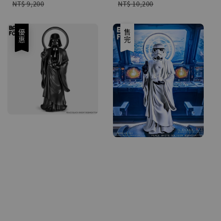
Regular
Regular
NT$ 10,200
NT$ 9,200
price
price
優惠
優惠
售完