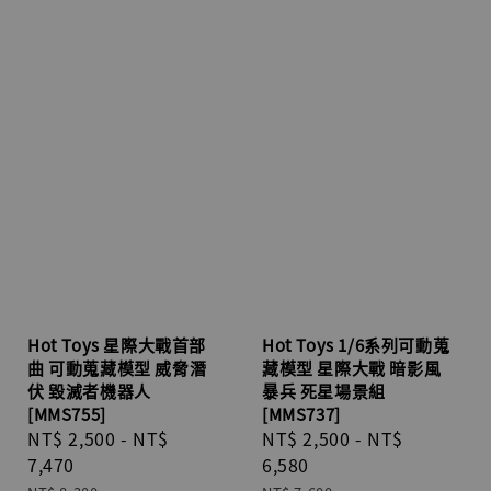
Hot Toys 星際大戰首部
Hot Toys 1/6系列可動蒐
曲 可動蒐藏模型 威脅潛
藏模型 星際大戰 暗影風
伏 毀滅者機器人
暴兵 死星場景組
[MMS755]
[MMS737]
Sale
NT$ 2,500
-
NT$
Sale
NT$ 2,500
-
NT$
price
7,470
price
6,580
Regular
Regular