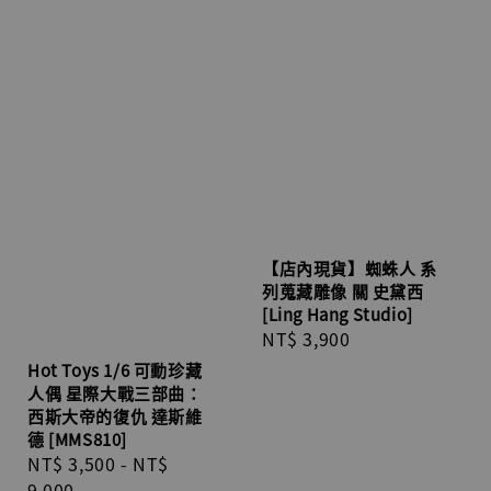
【店內現貨】蜘蛛人 系
列蒐藏雕像 關 史黛西
[Ling Hang Studio]
Regular
NT$ 3,900
price
Hot Toys 1/6 可動珍藏
人偶 星際大戰三部曲：
西斯大帝的復仇 達斯維
德 [MMS810]
Sale
NT$ 3,500
-
NT$
price
9,000