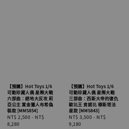
【預購】Hot Toys 1/6
【預購】Hot Toys 1/6
可動珍藏人偶 星際大戰
可動珍藏人偶 星際大戰
三部曲：西斯大帝的復仇
六部曲：絕地大反攻 莉
歐比王 肯諾比 穆斯塔法
亞公主 賞金獵人布希偽
星款 [MMS843]
裝款 [MMS854]
Sale
NT$ 3,500
-
NT$
Sale
NT$ 2,500
-
NT$
price
9,180
price
8,280