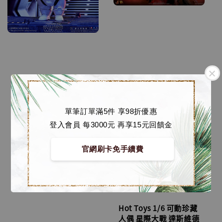
單筆訂單滿5件 享98折優惠
登入會員 每3000元 再享15元回饋金
官網刷卡免手續費
Hot Toys 1/6 可動珍藏
人偶 星際大戰 達斯維德