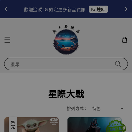
！
IG 連結
歡迎追蹤 IG 鎖定更多新品資訊
搜尋
星際大戰
排列方式 :
優惠
售完