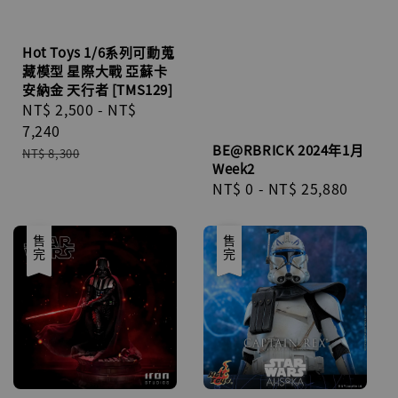
Hot Toys 1/6系列可動蒐
藏模型 星際大戰 亞蘇卡
安納金 天行者 [TMS129]
Sale
NT$ 2,500
-
NT$
price
7,240
BE@RBRICK 2024年1月
Regular
NT$ 8,300
Week2
price
Regular
NT$ 0
-
NT$ 25,880
price
售完
優惠
售完