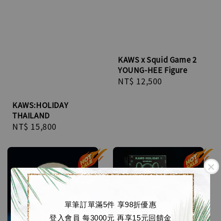
KAWS x Squid Game 2
YOUNG-HEE Figure
Regular
NT$ 12,500
price
KAWS:HOLIDAY
THAILAND
Regular
NT$ 15,800
price
單筆訂單滿5件 享98折優惠
登入會員 每3000元 再享15元回饋金