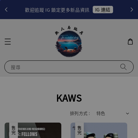
！
IG 連結
歡迎追蹤 IG 鎖定更多新品資訊
搜尋
KAWS
排列方式 :
售完
售完