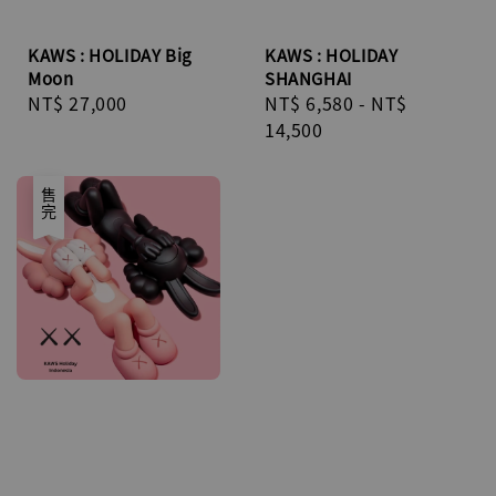
KAWS : HOLIDAY Big
KAWS : HOLIDAY
Moon
SHANGHAI
Regular
NT$ 27,000
Regular
NT$ 6,580
-
NT$
price
price
14,500
售完