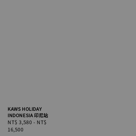
KAWS HOLIDAY
INDONESIA 印尼站
Regular
NT$ 3,580
-
NT$
price
16,500