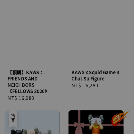
KAWS x Squid Game 3
【預購】KAWS：
Chul-Su Figure
FRIENDS AND
Regular
NT$ 16,280
NEIGHBORS
《FELLOWS 2026》
price
Regular
NT$ 16,980
price
售完