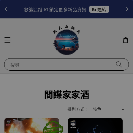
！
IG 連結
歡迎追蹤 IG 鎖定更多新品資訊
搜尋
間諜家家酒
排列方式 :