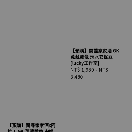
【預購】間諜家家酒 GK
蒐藏雕像 玩水安妮亞
[lucky工作室]
Regular
NT$ 1,980
-
NT$
price
3,480
【預購】間諜家家酒x阿
拉丁 GK 蒐藏雕像 安妮