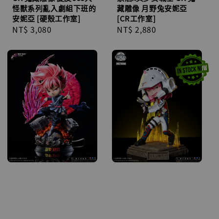
怪獸系列亂入劇組下班的
藏雕像 月野兔安妮亞
安妮亞 [硬殼工作室]
[CR工作室]
Regular
NT$ 3,080
Regular
NT$ 2,880
price
price