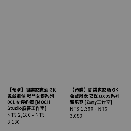
【預購】間諜家家酒 GK
【預購】間諜家家酒 GK
蒐藏雕像 戰鬥女僕系列
蒐藏雕像 安妮亞cos系列
001 女僕約爾 [MOCHI
蜜尼亞 [Zany工作室]
Studio麻薯工作室]
Regular
NT$ 1,380
-
NT$
Regular
NT$ 2,180
-
NT$
price
3,080
price
8,180