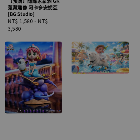
【預購】間諜家家酒 GK
蒐藏雕像 阿卡多安妮亞
[BG Studio]
Regular
NT$ 1,580
-
NT$
price
3,580