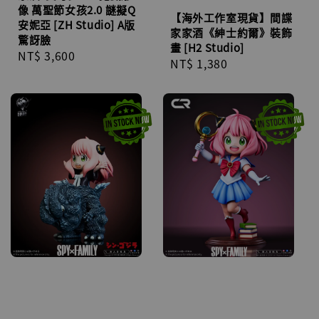
像 萬聖節女孩2.0 謎擬Q
【海外工作室現貨】間諜
安妮亞 [ZH Studio] A版
家家酒《紳士約爾》裝飾
驚訝臉
畫 [H2 Studio]
Regular
NT$ 3,600
Regular
NT$ 1,380
price
price