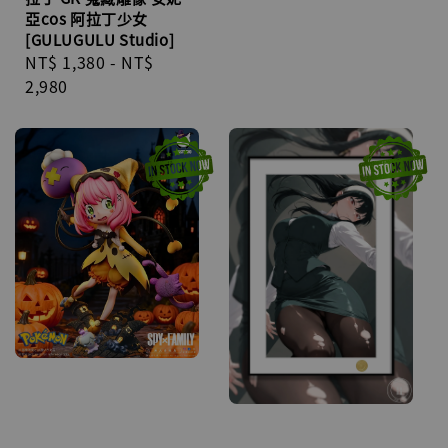
亞cos 阿拉丁少女
[GULUGULU Studio]
Regular
NT$ 1,380
-
NT$
price
2,980