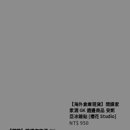
【海外倉庫現貨】間諜家
家酒 GK 週邊商品 安妮
亞冰箱貼 [櫻花 Studio]
Regular
NT$ 950
price