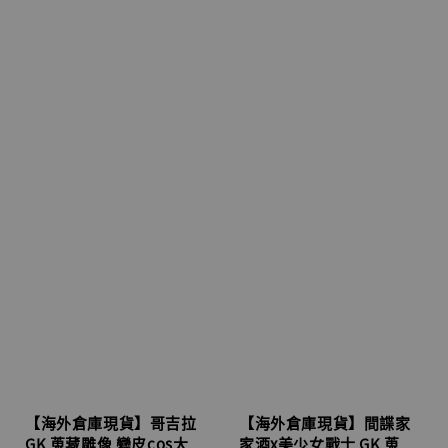
【海外倉庫現貨】哥吉拉
【海外倉庫現貨】間諜家
GK 蒐藏雕像 變皮cos大
家酒x美少女戰士 GK 蒐