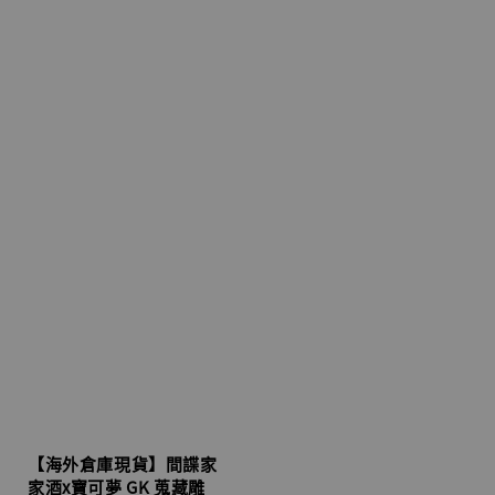
【海外倉庫現貨】間諜家
家酒x寶可夢 GK 蒐藏雕