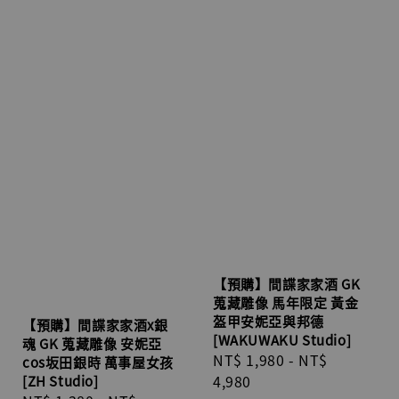
【預購】間諜家家酒 GK
蒐藏雕像 馬年限定 黃金
盔甲安妮亞與邦德
【預購】間諜家家酒x銀
[WAKUWAKU Studio]
魂 GK 蒐藏雕像 安妮亞
Regular
NT$ 1,980
-
NT$
cos坂田銀時 萬事屋女孩
price
4,980
[ZH Studio]