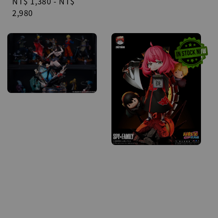
Regular
NT$ 1,380
-
NT$
price
2,980