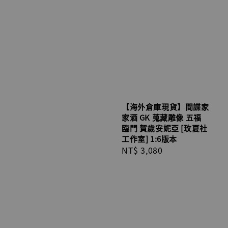
【海外倉庫現貨】間諜家
家酒 GK 蒐藏雕像 五福
臨門 賀歲安妮亞 [玫夏社
工作室] 1:6版本
Regular
NT$ 3,080
price