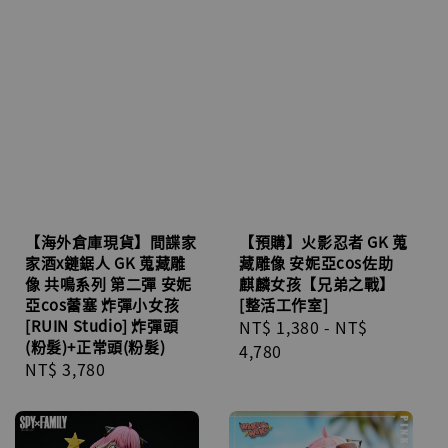
【海外倉庫現貨】間諜家
【預購】火影忍者 GK 蒐
家酒x鏈鋸人 GK 蒐藏雕
藏雕像 安妮亞cos佐助
像 共鳴系列 第二彈 安妮
麒麟女孩【兄弟之戰】
亞cos蕾塞 炸彈小女孩
[整活工作室]
[RUIN Studio] 炸彈頭
Regular
NT$ 1,380
-
NT$
(粉髮)+正常頭(粉髮)
price
4,780
Regular
NT$ 3,780
price