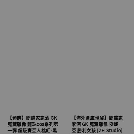
【預購】間諜家家酒 GK
【海外倉庫現貨】間諜家
蒐藏雕像 龍珠cos系列第
家酒 GK 蒐藏雕像 安妮
一彈 超級賽亞人桃紅-黑
亞 勝利女孩 [ZH Studio]