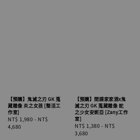
【預購】鬼滅之刃 GK 蒐
【預購】間諜家家酒x鬼
藏雕像 炎之女孩 [整活工
滅之刃 GK 蒐藏雕像 蛇
作室]
之少女安妮亞 [Zany工作
Regular
NT$ 1,980
-
NT$
室]
Regular
NT$ 1,380
-
NT$
price
4,680
price
3,680