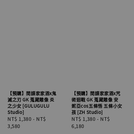
【預購】間諜家家酒x鬼
【預購】間諜家家酒x咒
滅之刃 GK 蒐藏雕像 炎
術迴戰 GK 蒐藏雕像 安
之少女 [GULUGULU
妮亞cos五條悟 五條小女
Studio]
孩 [ZH Studio]
Regular
NT$ 1,380
-
NT$
Regular
NT$ 1,380
-
NT$
price
3,580
price
6,180