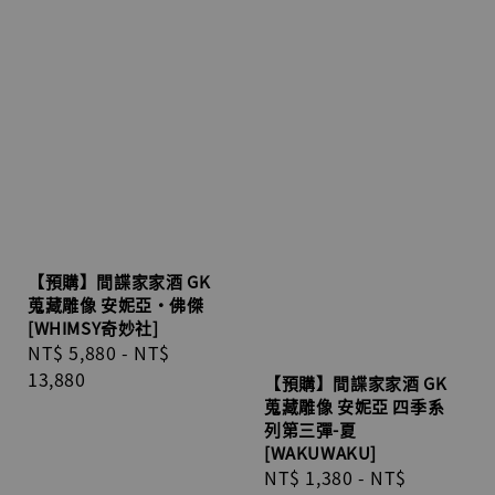
【預購】間諜家家酒 GK
蒐藏雕像 安妮亞·佛傑
[WHIMSY奇妙社]
Regular
NT$ 5,880
-
NT$
price
13,880
【預購】間諜家家酒 GK
蒐藏雕像 安妮亞 四季系
列第三彈-夏
[WAKUWAKU]
Regular
NT$ 1,380
-
NT$