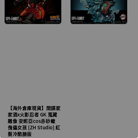
【海外倉庫現貨】間諜家
家酒x火影忍者 GK 蒐藏
雕像 安妮亞cos赤砂蠍
傀儡女孩 [ZH Studio] 紅
髮冷酷臉版