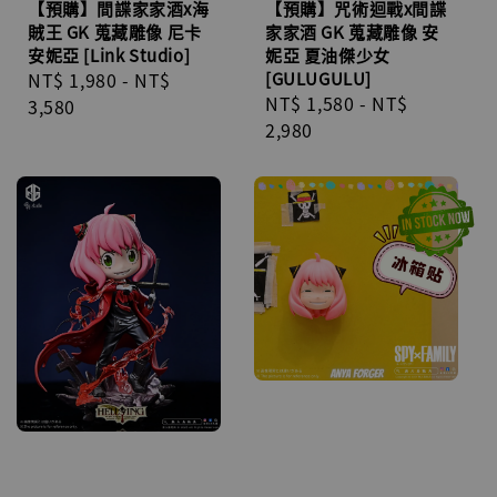
【預購】間諜家家酒x海
【預購】咒術迴戰x間諜
賊王 GK 蒐藏雕像 尼卡
家家酒 GK 蒐藏雕像 安
安妮亞 [Link Studio]
妮亞 夏油傑少女
Regular
NT$ 1,980
-
NT$
[GULUGULU]
Regular
NT$ 1,580
-
NT$
price
3,580
price
2,980