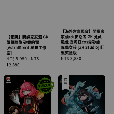
【海外倉庫現貨】間諜家
家酒x火影忍者 GK 蒐藏
【預購】間諜家家酒 GK
雕像 安妮亞cos赤砂蠍
蒐藏雕像 破鏡約爾
傀儡女孩 [ZH Studio] 紅
[AstralSpirit 星靈工作
髮笑臉版
室]
Regular
NT$ 3,880
Regular
NT$ 5,980
-
NT$
price
price
12,880
售完