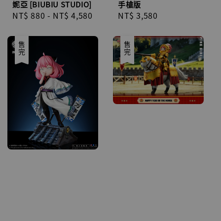
妮亞 [BIUBIU STUDIO]
手槍版
Regular
NT$ 880
-
NT$ 4,580
Regular
NT$ 3,580
price
price
售完
售完