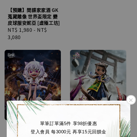
【預購】間諜家家酒 GK
蒐藏雕像 世界盃限定 變
皮球服安妮亞 [虛殛工坊]
Regular
NT$ 1,980
-
NT$
price
3,080
單筆訂單滿5件 享98折優惠
登入會員 每3000元 再享15元回饋金