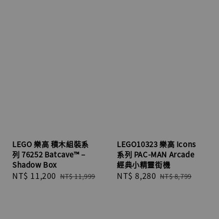
LEGO 樂高 積木組裝系
LEGO10323 樂高 Icons
列 76252 Batcave™ –
系列 PAC-MAN Arcade
Shadow Box
經典小精靈街機
Sale
NT$ 11,200
Regular
Sale
NT$ 8,280
Regular
NT$ 11,999
NT$ 8,799
price
price
price
price