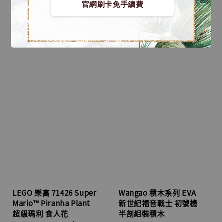
官網刷卡免手續費
LEGO 樂高 71426 Super
Wangao 積木系列 EVA
Mario™ Piranha Plant
新世紀福音戰士 初號機
超級瑪利 食人花
半剖組裝積木