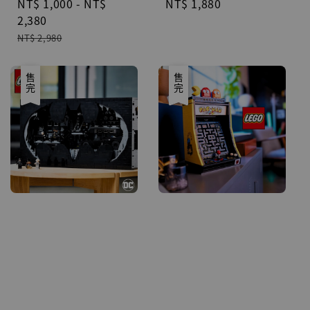
Sale
NT$ 1,000
-
NT$
Regular
NT$ 1,880
price
2,380
price
Regular
NT$ 2,980
price
優惠
售完
優惠
售完