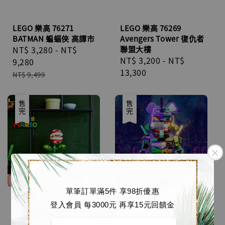
LEGO 樂高 76271
LEGO 樂高 76269
BATMAN 蝙蝠俠 高譚市
Avengers Tower 復仇者
Sale
NT$ 3,280
-
NT$
聯盟大樓
Regular
NT$ 3,200
-
NT$
price
9,280
price
13,300
Regular
NT$ 9,499
price
優惠
售完
售完
單筆訂單滿5件 享98折優惠
登入會員 每3000元 再享15元回饋金