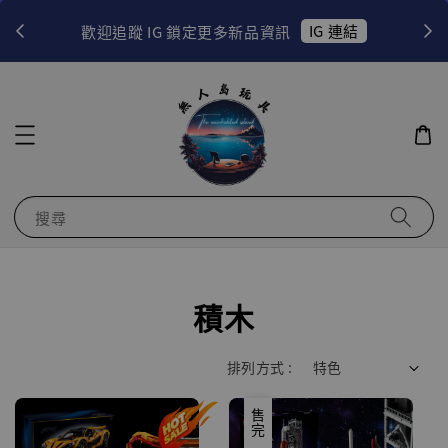
！
IG 連結
歡迎追蹤 IG 鎖定更多新品資訊
搜尋
積木
排列方式 :
優惠
售完