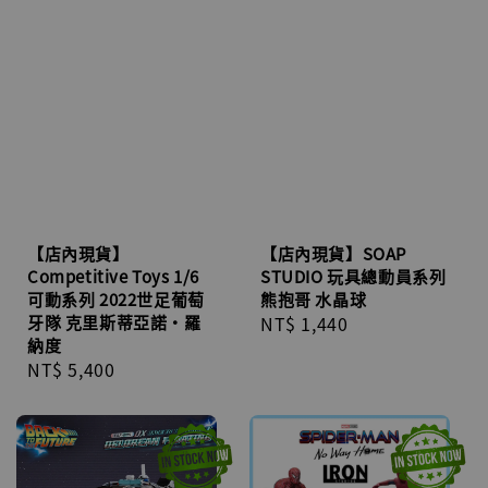
【店內現貨】
【店內現貨】SOAP
Competitive Toys 1/6
STUDIO 玩具總動員系列
可動系列 2022世足葡萄
熊抱哥 水晶球
牙隊 克里斯蒂亞諾·羅
Regular
NT$ 1,440
納度
price
Regular
NT$ 5,400
price