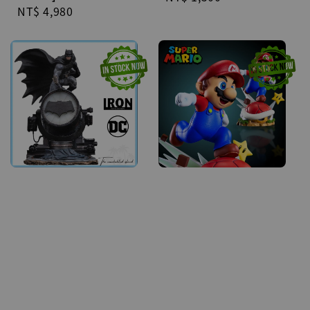
Regular
NT$ 4,980
price
price