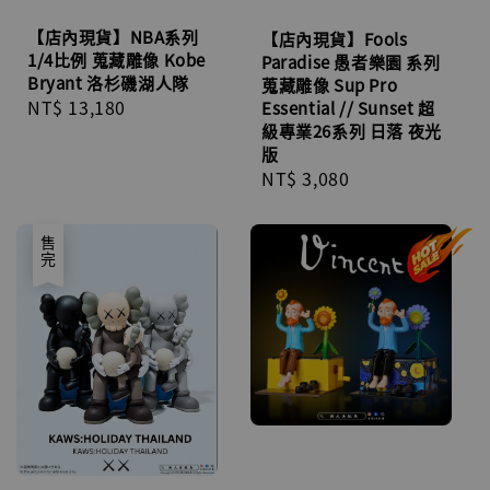
【店內現貨】NBA系列
【店內現貨】Fools
1/4比例 蒐藏雕像 Kobe
Paradise 愚者樂園 系列
Bryant 洛杉磯湖人隊
蒐藏雕像 Sup Pro
Regular
NT$ 13,180
Essential // Sunset 超
級專業26系列 日落 夜光
price
版
Regular
NT$ 3,080
price
售完