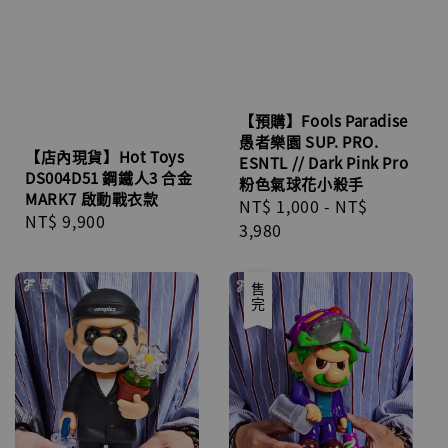
【預購】Fools Paradise
愚者樂園 SUP. PRO.
【店內現貨】Hot Toys
ESNTL // Dark Pink Pro
DS004D51 鋼鐵人3 合金
粉色氣球花小殺手
MARK7 啟動戰衣款
Regular
NT$ 1,000
-
NT$
Regular
NT$ 9,900
price
3,980
price
優惠
售完