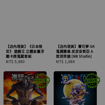
【店內現貨】寶可夢 GK
【店內現貨】《日本限
蒐藏雕像 皮皮安妮亞 A
定》 遊戲王 立體金屬浮
款邪笑臉 [NB Studio]
雕卡牌蒐藏套組
Regular
NT$ 1,080
Regular
NT$ 5,980
price
price