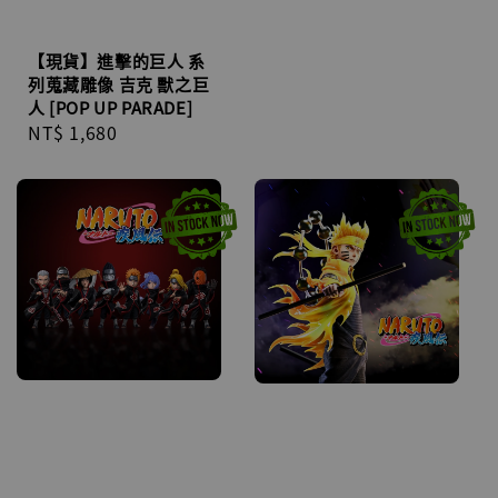
【現貨】進擊的巨人 系
列蒐藏雕像 吉克 獸之巨
人 [POP UP PARADE]
Regular
NT$ 1,680
price