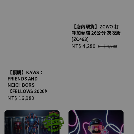
【店內現貨】ZCWO 打
呼加菲貓 26公分 灰衣版
[ZC463]
Sale
NT$ 4,280
Regular
NT$ 4,980
price
price
【預購】KAWS：
FRIENDS AND
NEIGHBORS
《FELLOWS 2026》
Regular
NT$ 16,980
price