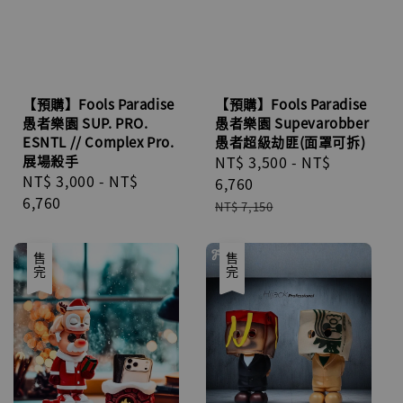
【預購】Fools Paradise
【預購】Fools Paradise
愚者樂園 SUP. PRO.
愚者樂園 Supevarobber
ESNTL // Complex Pro.
愚者超級劫匪(面罩可拆)
展場殺手
Sale
NT$ 3,500
-
NT$
Regular
NT$ 3,000
-
NT$
price
6,760
price
6,760
Regular
NT$ 7,150
price
售完
售完