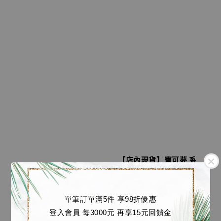
【店內現貨】寶可夢 系
列雕像 超級噴火龍X [幻
【店內現貨】七龍珠 系
想屋工作室]
列蒐藏雕像 超三龍拳悟
Regular
NT$ 4,380
空 S版本 [LAST SLEEP
單筆訂單滿5件 享98折優惠
price
Studio]
登入會員 每3000元 再享15元回饋金
Regular
NT$ 20,180