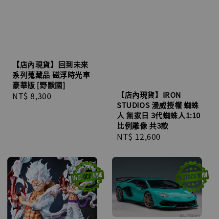
【店內現貨】回到未來
系列蒐藏品 磁浮時光車
豪華版 [野獸國]
【店內現貨】IRON
Regular
NT$ 8,300
STUDIOS 漫威授權 蜘蛛
price
人 無家日 3代蜘蛛人1:10
比例雕像 共3款
Regular
NT$ 12,600
price