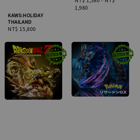
Regular
NT$ 1,380
-
NT$
price
1,980
KAWS:HOLIDAY
THAILAND
Regular
NT$ 15,800
price