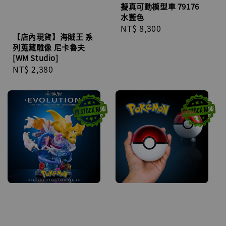
擬真可動模型車 79176
水藍色
Regular
NT$ 8,300
【店內現貨】海賊王 系
price
列蒐藏雕像 尼卡魯夫
[WM Studio]
Regular
NT$ 2,380
price