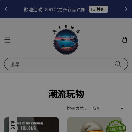
！
IG 連結
歡迎追蹤 IG 鎖定更多新品資訊
搜尋
潮流玩物
排列方式 :
售完