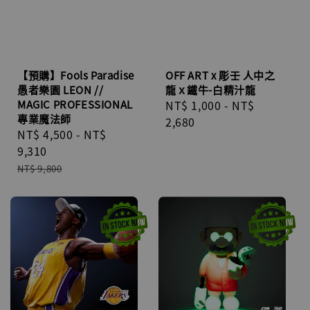
【預購】Fools Paradise
OFF ART x 彫壬 人中之
愚者樂園 LEON //
龍ｘ鐵牛-白精汁龍
MAGIC PROFESSIONAL
Regular
NT$ 1,000
-
NT$
專業魔法師
price
2,680
Sale
NT$ 4,500
-
NT$
price
9,310
Regular
NT$ 9,800
price