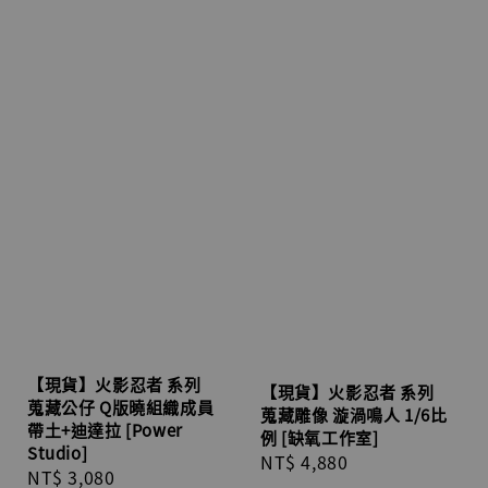
【現貨】火影忍者 系列
【現貨】火影忍者 系列
蒐藏公仔 Q版曉組織成員
蒐藏雕像 漩渦鳴人 1/6比
帶土+迪達拉 [Power
例 [缺氧工作室]
Studio]
Regular
NT$ 4,880
Regular
NT$ 3,080