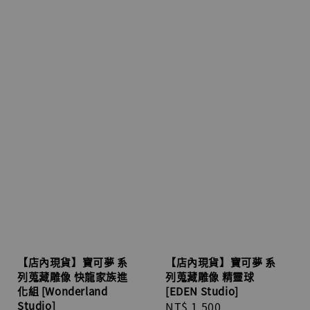
【店內現貨】寶可夢 系
【店內現貨】寶可夢 系
列蒐藏雕像 快龍家族進
列蒐藏雕像 精靈球
化組 [Wonderland
[EDEN Studio]
Studio]
Regular
NT$ 1,500