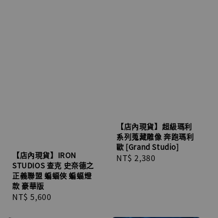
【店內現貨】超級瑪利
系列蒐藏雕像 奔跑瑪利
歐 [Grand Studio]
【店內現貨】IRON
Regular
NT$ 2,380
STUDIOS 查克 史奈德之
price
正義聯盟 蝙蝠俠 蝙蝠燈
款 豪華版
Regular
NT$ 5,600
price