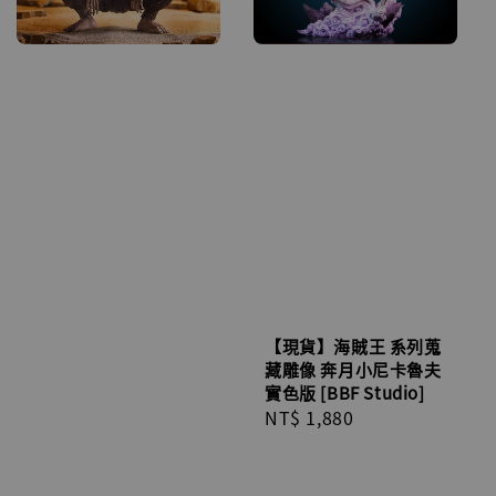
【現貨】海賊王 系列蒐
藏雕像 奔月小尼卡魯夫
實色版 [BBF Studio]
Regular
NT$ 1,880
price