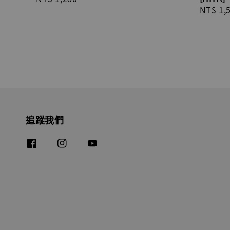
Regula
NT$ 1,
price
price
追蹤我們