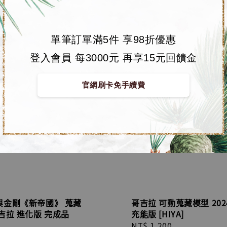
單筆訂單滿5件 享98折優惠
登入會員 每3000元 再享15元回饋金
官網刷卡免手續費
與金剛《新帝國》 蒐藏
哥吉拉 可動蒐藏模型 202
吉拉 進化版 完成品
充能版 [HIYA]
Regular
NT$ 1,200