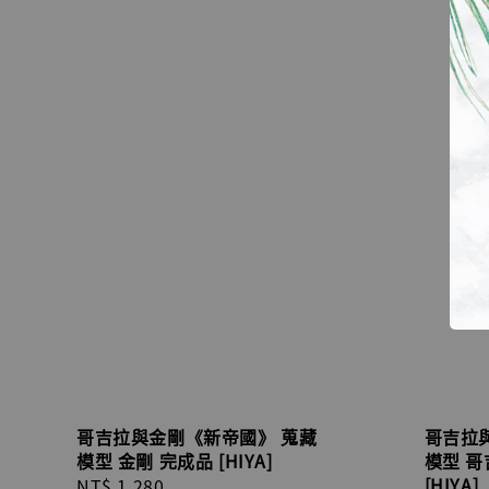
哥吉拉與金剛《新帝國》 蒐藏
哥吉拉
模型 金剛 完成品 [HIYA]
模型 哥
[HIYA]
Regular
NT$ 1,280