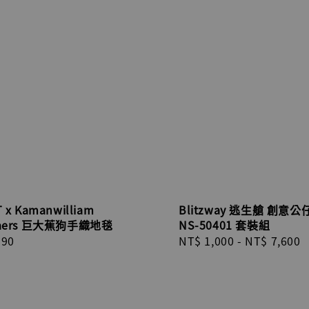
 x Kamanwilliam
Blitzway 逃生艙 創意公仔
naers 巨大蕉狗手織地毯
NS-50401 套裝組
r
990
Regular
NT$ 1,000
-
NT$ 7,600
price