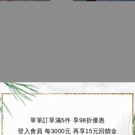
單筆訂單滿5件 享98折優惠
登入會員 每3000元 再享15元回饋金