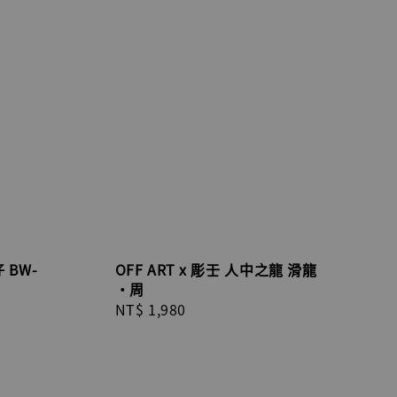
 BW-
OFF ART x 彫壬 人中之龍 滑龍
·周
Regular
NT$ 1,980
price