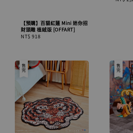
price
【預購】百貓紅蓮 Mini 迷你招
財頭雕 植絨版 [OFFART]
Regular
NT$ 918
price
售完
售完