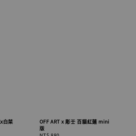
龍x白菜
OFF ART x 彫壬 百貓紅蓮 mini
版
Regular
NT$ 880