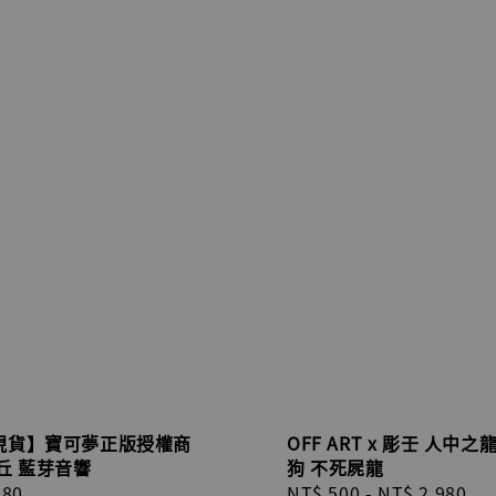
現貨】寶可夢正版授權商
OFF ART x 彫壬 人中之
丘 藍芽音響
狗 不死屍龍
r
580
Regular
NT$ 500
-
NT$ 2,980