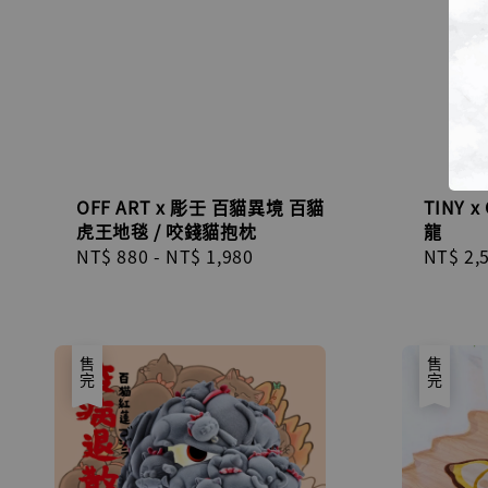
OFF ART x 彫壬 百貓異境 百貓
TINY 
虎王地毯 / 咬錢貓抱枕
龍
Regular
NT$ 880
-
NT$ 1,980
Regula
NT$ 2,
price
price
售完
售完