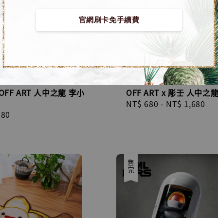
官網刷卡免手續費
x OFF ART 人中之龍 李小
OFF ART x 彫壬 人中之
Regular
NT$ 680
-
NT$ 1,680
r
580
price
售完