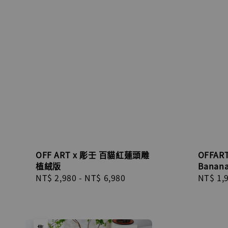
OFF ART x 彫壬 百貓紅蓮頭雕
OFFART
植絨版
Bana
Regular
NT$ 2,980
-
NT$ 6,980
Regula
NT$ 1,
price
price