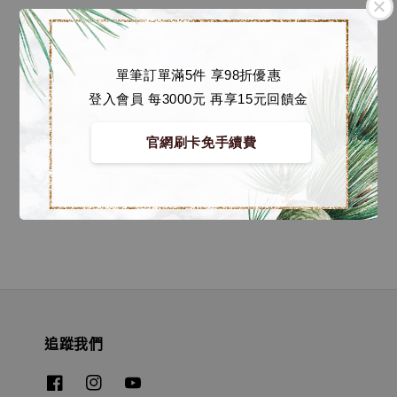
單筆訂單滿5件 享98折優惠
登入會員 每3000元 再享15元回饋金
【店內現貨】鐵巨人 系
官網刷卡免手續費
列可動模型 鐵巨人與豪
加斯 [Super7]
Regular
NT$ 2,380
price
追蹤我們