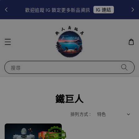
！
IG 連結
歡迎追蹤 IG 鎖定更多新品資訊
搜尋
鐵巨人
排列方式 :