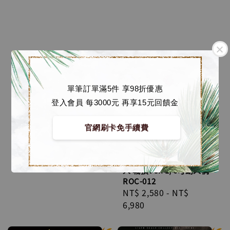
【預購】Rocket Toys
皮樂中國正版授權 《火
單筆訂單滿5件 享98折優惠
影忍者 疾風傳》自來也
登入會員 每3000元 再享15元回饋金
1/6可動人偶 標準版
ROC-019
官網刷卡免手續費
Regular
NT$ 2,980
-
NT$
【預購】Rocket Toys
price
7,780
皮樂中國正版授權 《火
影忍者 疾風傳》漩渦鳴
人 戰損Ver. 1/6可動人偶
ROC-012
Regular
NT$ 2,580
-
NT$
price
6,980