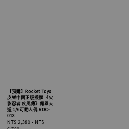
【預購】Rocket Toys
皮樂中國正版授權 《火
影忍者 疾風傳》佩恩天
道 1/6可動人偶 ROC-
013
Regular
NT$ 2,380
-
NT$
price
6,780