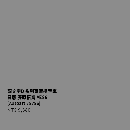
頭文字D 系列蒐藏模型車
日版 藤原拓海 AE86
[Autoart 78786]
Regular
NT$ 9,380
price