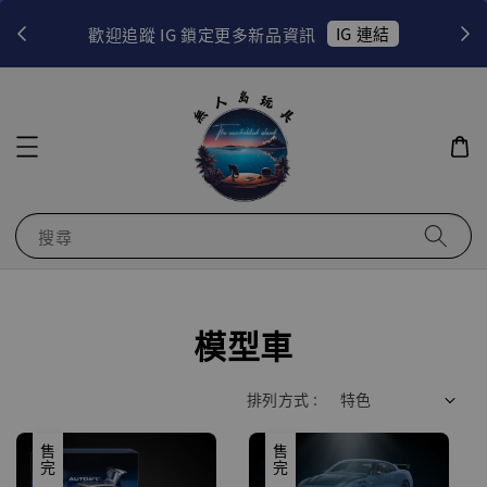
！
IG 連結
歡迎追蹤 IG 鎖定更多新品資訊
搜尋
模型車
排列方式 :
售完
售完