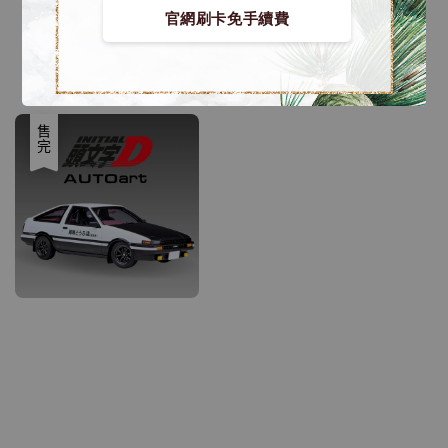
保時捷 蒐藏模型車
日版 蒐藏模型車
官網刷卡免手續費
Porsche 911.2 GT2RS
SUZUKI JIMNY
[Autoart 78174]
[Autoart 78510]
Regular
NT$ 8,280
Regular
NT$ 6,780
price
price
售完