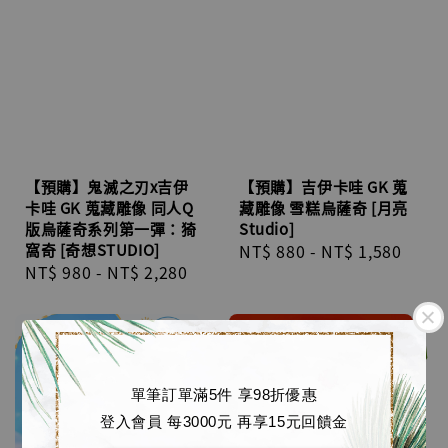
【預購】鬼滅之刃x吉伊
【預購】吉伊卡哇 GK 蒐
卡哇 GK 蒐藏雕像 同人Q
藏雕像 雪糕烏薩奇 [月亮
版烏薩奇系列第一彈：猗
Studio]
窩奇 [奇想STUDIO]
Regular
NT$ 880
-
NT$ 1,580
Regular
NT$ 980
-
NT$ 2,280
price
price
單筆訂單滿5件 享98折優惠
登入會員 每3000元 再享15元回饋金