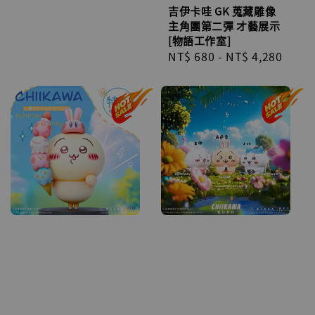
price
吉伊卡哇 GK 蒐藏雕像
主角團第二彈 才藝展示
[物語工作室]
Regular
NT$ 680
-
NT$ 4,280
price