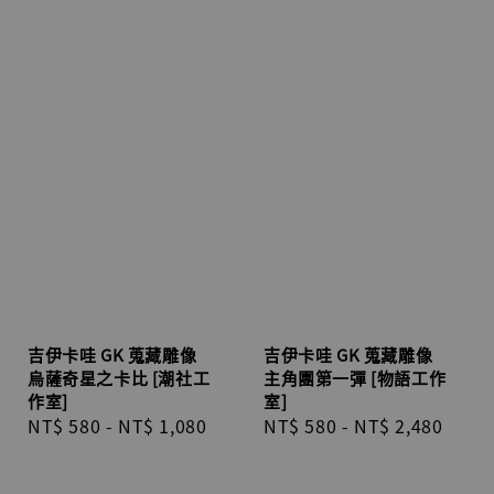
吉伊卡哇 GK 蒐藏雕像
吉伊卡哇 GK 蒐藏雕像
烏薩奇星之卡比 [潮社工
主角團第一彈 [物語工作
作室]
室]
Regular
NT$ 580
-
NT$ 1,080
Regular
NT$ 580
-
NT$ 2,480
price
price