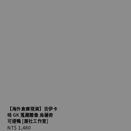
【海外倉庫現貨】吉伊卡
哇 GK 蒐藏雕像 烏薩奇
可達鴨 [潮社工作室]
Regular
NT$ 1,480