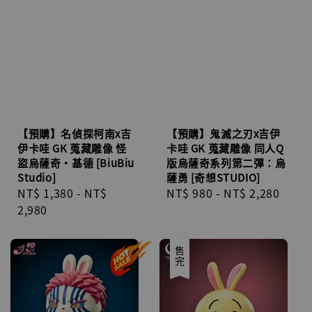
【預購】名偵探柯南x吉
【預購】鬼滅之刃x吉伊
伊卡哇 GK 蒐藏雕像 怪
卡哇 GK 蒐藏雕像 同人Q
盜烏薩奇·基德 [BiuBiu
版烏薩奇系列第二彈：烏
Studio]
薩勇 [奇想STUDIO]
Regular
NT$ 1,380
-
NT$
Regular
NT$ 980
-
NT$ 2,280
price
2,980
price
售完