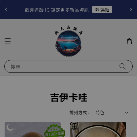
！
IG 連結
歡迎追蹤 IG 鎖定更多新品資訊
搜尋
吉伊卡哇
排列方式 :