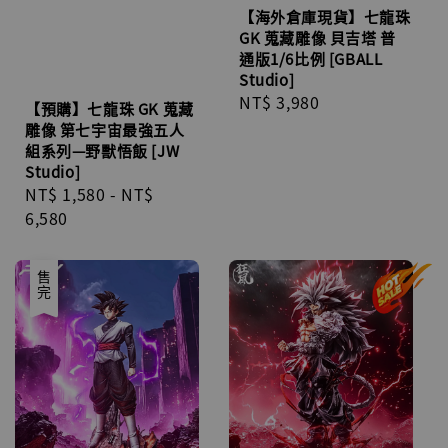
【海外倉庫現貨】七龍珠
GK 蒐藏雕像 貝吉塔 普
通版1/6比例 [GBALL
Studio]
Regular
NT$ 3,980
【預購】七龍珠 GK 蒐藏
price
雕像 第七宇宙最強五人
組系列—野獸悟飯 [JW
Studio]
Regular
NT$ 1,580
-
NT$
price
6,580
售完