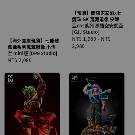
【預購】間諜家家酒x七
龍珠 GK 蒐藏雕像 安妮
亞cos系列 孫悟空安妮亞
[GJJ Studio]
Regular
NT$ 1,980
-
NT$
【海外倉庫現貨】七龍珠
price
2,980
萬佛系列蒐藏雕像 小悟
空 mini版 [DP9 Studio]
Regular
NT$ 2,080
price