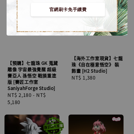
官網刷卡免手續費
【海外工作室現貨】七龍
【預購】七龍珠 GK 蒐藏
珠《自在極意悟空》 裝
雕像 宇宙最強覺醒 超級
飾畫 [H2 Studio]
賽亞人 孫悟空 戰損重塗
Regular
NT$ 1,380
版 [賽匠工作室
price
SaniyahForge Studio]
Regular
NT$ 2,180
-
NT$
price
5,180