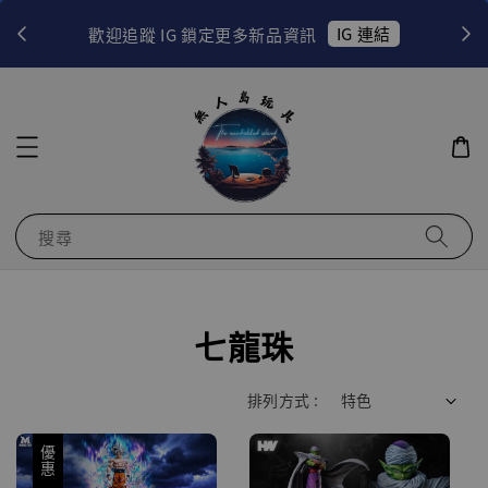
！
IG 連結
歡迎追蹤 IG 鎖定更多新品資訊
搜尋
七龍珠
排列方式 :
優惠