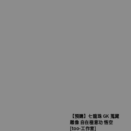
【預購】七龍珠 GK 蒐藏
雕像 自在極意功 悟空
[too-工作室]