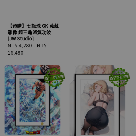
【預購】七龍珠 GK 蒐藏
雕像 超三龜派氣功波
[JW Studio]
Regular
NT$ 4,280
-
NT$
price
16,480