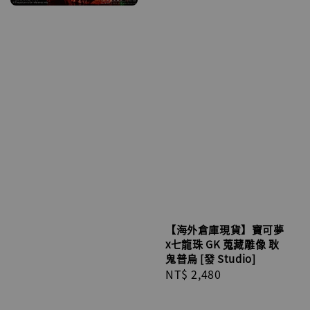
【海外倉庫現貨】寶可夢
x七龍珠 GK 蒐藏雕像 耿
鬼普烏 [發 Studio]
Regular
NT$ 2,480
price