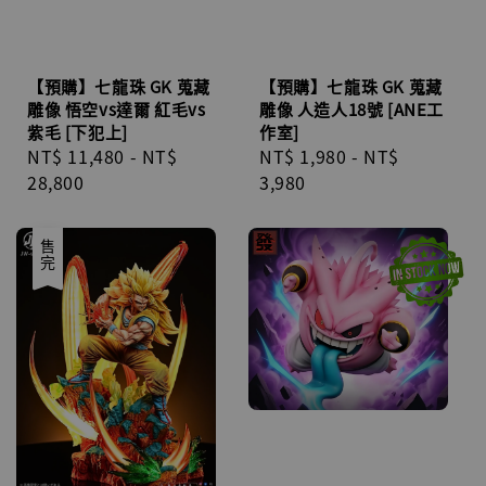
【預購】七龍珠 GK 蒐藏
【預購】七龍珠 GK 蒐藏
雕像 悟空vs達爾 紅毛vs
雕像 人造人18號 [ANE工
紫毛 [下犯上]
作室]
Regular
NT$ 11,480
-
NT$
Regular
NT$ 1,980
-
NT$
price
28,800
price
3,980
售完