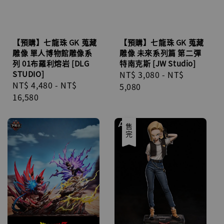
【預購】七龍珠 GK 蒐藏
【預購】七龍珠 GK 蒐藏
雕像 單人博物館雕像系
雕像 未來系列篇 第二彈
列 01布羅利熔岩 [DLG
特南克斯 [JW Studio]
STUDIO]
Regular
NT$ 3,080
-
NT$
Regular
NT$ 4,480
-
NT$
price
5,080
price
16,580
售完