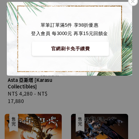
單筆訂單滿5件 享98折優惠
登入會員 每3000元 再享15元回饋金
黑色五葉草 GK 蒐藏雕像
官網刷卡免手續費
阿斯塔最終惡魔型態
[YUMS-Collectors]
Regular
NT$ 4,980
-
NT$
price
11,180
黑色五葉草 GK 蒐藏雕像
Asta 亞斯塔 [Karasu
Collectibles]
Regular
NT$ 4,280
-
NT$
price
17,880
售完
售完