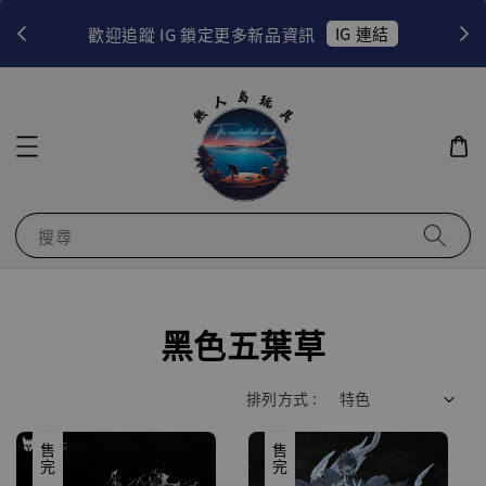
！
IG 連結
歡迎追蹤 IG 鎖定更多新品資訊
搜尋
黑色五葉草
排列方式 :
售完
售完