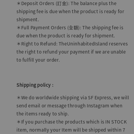
＊Deposit Orders (訂金): The balance plus the
shipping fee is due when the product is ready for
shipment.
＊Full Payment Orders (全額): The shipping fee is
due when the product is ready for shipment.
＊Right to Refund: TheUninhabitedIsland reserves
the right to refund your payment if we are unable
to fulfill your order.
Shipping policy :
＊We do worldwide shipping via SF Express, we will
send email or message through Instagram when
the items ready to ship.
＊If you purchase the products which is IN STOCK
item, normally your Item will be shipped within 7