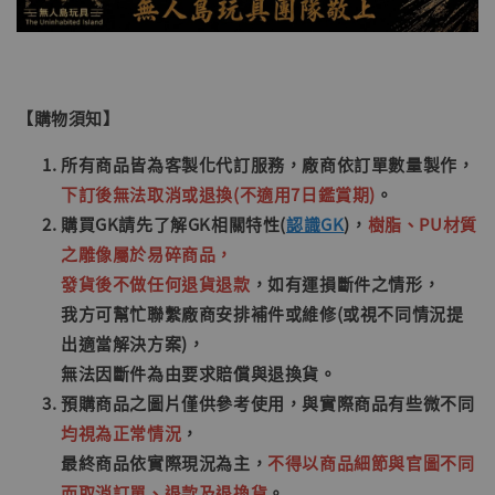
【購物須知】
所有
商品皆為客製化代訂服務，廠商依訂單數量製作，
下訂後無法取消或退換(不適用7日鑑賞期)
。
購買GK請先了解GK相關特性(
認識GK
)，
樹脂、PU材質
之雕像屬於易碎商品，
發貨後不做任何退貨退款
，如有運損斷件之情形，
我方可幫忙聯繫廠商安排補件或維修(或視不同情況提
出適當解決方案)，
無法因斷件為由要求賠償與退換貨。
預購商品之圖片僅供參考使用，與實際商品有些微不同
均視為正常情況
，
最終商品依實際現況為主，
不得以商品細節與官圖不同
而取消訂單、退款及退換貨
。