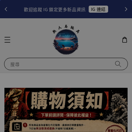
！
IG 連結
歡迎追蹤 IG 鎖定更多新品資訊
搜尋