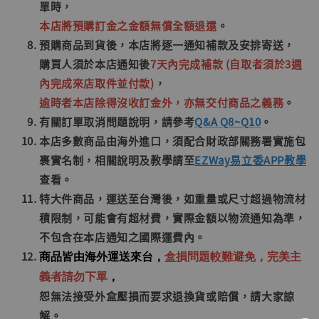
單時，
本店將預購訂金之金額無償全額退還
。
預購商品到貨後，本店將逐一通知補款及安排寄送，
購買人須於本店通知後
7天內完成補款 (自取者須於3週
內完成來店取件並付款)
，
逾時者本店除得沒收訂金外，亦無交付商品之義務
。
有關訂單取消問題說明，請參考
Q&A Q8~Q10
。
本店多數商品由海外進口，須配合財政部關務署實施包
裹實名制，相關說明及教學請至
EZWay易立委APP教學
查看。
特大件商品，運送至台灣後，如重量或尺寸超過物流材
積限制，可能會有超材費，實際金額以物流通知為準，
不包含在本店通知之國際運費內。
商品皆由海外運送來台，
盒損問題較難避免，
完美主
義者請勿下單
，
恕無法接受外盒壓損而要求退換貨或賠償，請大家諒
解。