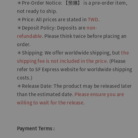
＊Pre-Order Notice: 【預購】 is a pre-order item,
not ready to ship.
＊Price: All prices are stated in
TWD
.
＊Deposit Policy: Deposits are
non-
refundable
. Please think twice before placing an
order.
＊Shipping: We offer worldwide shipping, but
the
shipping fee is not included in the price
. (Please
refer to SF Express website for worldwide shipping
costs.)
＊Release Date: The product may be released later
than the estimated date.
Please ensure you are
willing to wait for the release
.
Payment Terms :