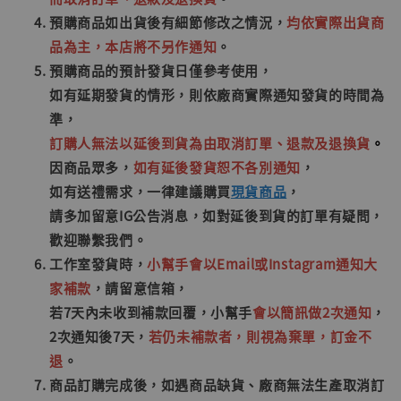
預購商品如出貨後有細節修改之情況，
均依實際出貨商
品為主，本店將不另作通知
。
預購商品的預計發貨日僅參考使用，
如
有延期發貨的情形，
則依廠商實際通知發貨的時間為
準，
訂購人無法以延後到貨為由取消訂單、退款及退換貨
。
因商品眾多，
如有延後發貨恕不各別通知
，
如有送禮需求，一律建議購買
現貨商品
，
請多加留意IG公告消息，如對延後到貨的訂單有疑問，
歡迎聯繫我們。
工作室發貨時，
小幫手會以Email或Instagram通知大
家補款
，請留意信箱，
若7天內未收到補款回覆，小幫手
會以簡訊做2次通知
，
2次通知後7天，
若仍未補款者，則視為棄單，訂金不
退
。
商品訂購完成後，如遇商品缺貨、廠商無法生產取消訂