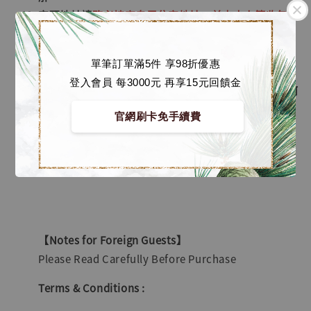
宅配地址請
務必填寫自用住家地址，並由本人簽收包
裹
，如有填寫超商或公司地址導致配送包裹遺失情形，
本店不負任何責任，望知悉。
單筆訂單滿5件 享98折優惠
私人工作室GK商品若有授權或版權等相關法律糾紛
登入會員 每3000元 再享15元回饋金
時，本店僅幫忙客戶提供代購之協助，本店不負責任何
相關法律責任，望知悉。
官網刷卡免手續費
以上，感謝大家的體諒與支持，無人島玩具團隊敬上。
【Notes for Foreign Guests】
Please Read Carefully Before Purchase
Terms & Conditions :